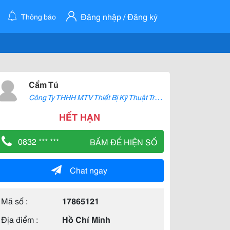
Đăng nhập / Đăng ký
Thông báo
Cẩm Tú
C
ông Ty THHH MTV Thiết Bị Kỹ Thuật Triệu Vũ
HẾT HẠN
0832 *** ***
BẤM ĐỂ HIỆN SỐ
Chat ngay
Mã số :
17865121
Địa điểm :
Hồ Chí Minh