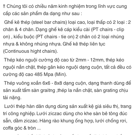
‼ Chúng tôi có chiều năm kinh nghiệm trong lĩnh vực cung
cấp các sản phẩm đa dạng như sau :
Ghế kê thép (steel bar chairs) loại cao, loại thấp có 2 loại : 2
chân & 4 chân. Dạng ghế kê cáp kiểu cài (PT chairs - clip
on) , kiểu buộc (PT chairs - tie on) 2 chân có 2 loại nhúng
nhựa & không nhúng nhựa. Ghế kê thép liên tục
(Continuous hight chairs).
Thép kéo nguội cường độ cao từ 2mm - 12mm, thép kéo
nguội nắn chặt, thép gân kéo nguội dạng cuộn, tất cả đều có
cường độ cao 485 Mpa (Min).
Thép vuông xoắn 6x6 - 8x8 dạng cuộn, dạng thanh dùng để
sản xuất tấm sàn graitng ,thép la nắn chặt, sàn grating chịu
tải nặng.
Lưới thép hàn dân dụng dùng sản xuất kệ giá siêu thị, trang
trí công nghiệp. Lưới ziczac dùng cho khe sàn bê tông đúc
sẵn, dầm ziczac. Hàng rào khung ống hợp, lưới chống rơi,
coffa góc & tròn ...