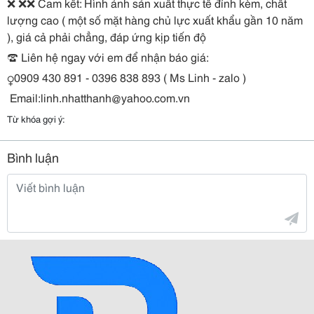
❌ ❌❌ Cam kết: Hình ảnh sản xuất thực tế đính kèm, chất
lượng cao ( một số mặt hàng chủ lực xuất khẩu gần 10 năm
), giá cả phải chẳng, đáp ứng kịp tiến độ
☎️ Liên hệ ngay với em để nhận báo giá:
‍♀️0909 430 891 - 0396 838 893 ( Ms Linh - zalo )
Email:linh.nhatthanh@yahoo.com.vn
Từ khóa gợi ý:
Bình luận