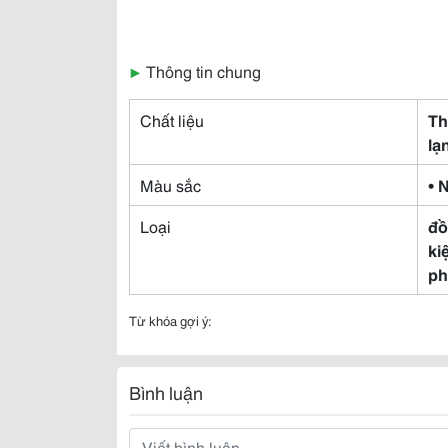
▶
Thông tin chung
Chất liệu
Th
lạ
Màu sắc
• 
Loại
đồ
ki
ph
Từ khóa gợi ý:
Bình luận