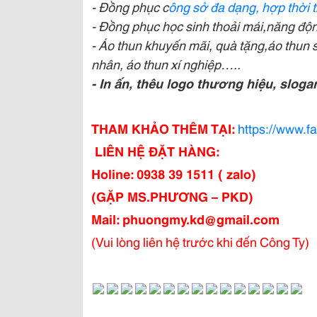
- Đồng phục c
ông sở đa dạng, hợp thời t
- Đồng phục học sinh thoải mái,năng độ
- Áo thun khuyến mãi, quà tặng,áo thun 
nhân, áo thun xí nghiệp…..
- In ấn, thêu logo thương hiệu, slog
THAM KHẢO THÊM TẠI:
https://www.
LIÊN HỆ ĐẶT HÀNG:
Holine: 0938 39 1511 ( zalo)
(GẶP MS.PHƯƠNG – PKD
Mail: phuongmy.kd@gmail.com
(Vui lòng liên hệ trước khi đến Công Ty)