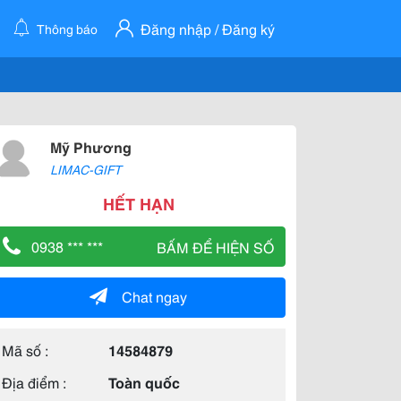
Đăng nhập / Đăng ký
Thông báo
Mỹ Phương
LIMAC-GIFT
HẾT HẠN
0938 *** ***
BẤM ĐỂ HIỆN SỐ
Chat ngay
Mã số :
14584879
Địa điểm :
Toàn quốc