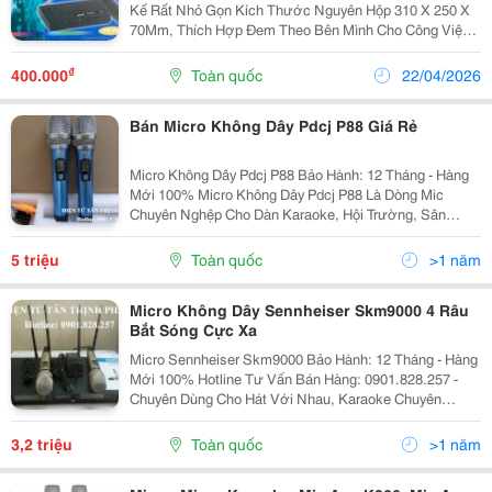
Kế Rất Nhỏ Gọn Kích Thước Nguyên Hộp 310 X 250 X
70Mm, Thích Hợp Đem Theo Bên Mình Cho Công Việc
Có Tính Chất Cơ Động, Như Ca Hát, Chạy Sô, Hội Họp,
Thuyết Trình, Giảng Dạy. Micro Boss Tm-300 Vừa T
₫
400.000
Toàn quốc
22/04/2026
Bán Micro Không Dây Pdcj P88 Giá Rẻ
Micro Không Dây Pdcj P88 Bảo Hành: 12 Tháng - Hàng
Mới 100% Micro Không Dây Pdcj P88 Là Dòng Mic
Chuyên Nghệp Cho Dàn Karaoke, Hội Trường, Sân
Khấu Biểu Diễn, Chương Trình Ca Nhạc&Hellip;Micro
Không Dây Pdcj P88 Được Trang Bị Nhiề
5 triệu
Toàn quốc
>1 năm
Micro Không Dây Sennheiser Skm9000 4 Râu
Bắt Sóng Cực Xa
Micro Sennheiser Skm9000 Bảo Hành: 12 Tháng - Hàng
Mới 100% Hotline Tư Vấn Bán Hàng: 0901.828.257 -
Chuyên Dùng Cho Hát Với Nhau, Karaoke Chuyên
Nghiệp Và Gia Đình, Hội Trường, Kịch Nói, Giảng
Dạy&Hellip; - Màn Hình Hiển Thị Lcd. - Đáp Ứng...
3,2 triệu
Toàn quốc
>1 năm