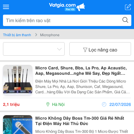
Thiết bị âm thanh
Microphone
Lọc nâng cao
Micro Card, Shure, Bbs, Ls Pro, Ap Acaustic,
Aap, Megasound...nghe Mê Say, Đẹp Ngất
Ngây
Điện Máy Mọi Nhà Là Nơi Giới Thiệu Các Dòng Micro
Shure, Ls Pro, Ap, Aap, Shunison, Caf, Megasound,
Card...hàng Đầu Với Đa Dạng Các Sản Phẩm, Giá Cả
Hợp Lý, Vận Chuyển Và Lắp Đặt Nhanh Chóng Mang
Đến Cho Khách Hàng Sự Tiên Lợi Nhất. Micro Shure...
2,1 triệu
Hà Nội
22/07/2026
Micro Không Dây Boss Tm-300 Giá Rẻ Nhất
Tại Điện Máy Hải Thủ Đức
Micro Không Dây Boss Tm-300 Bộ 1 Micro Được Thiết