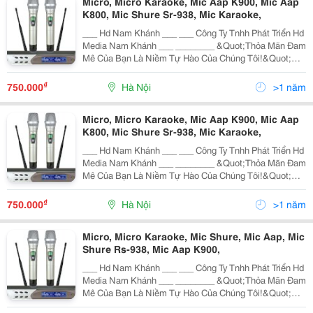
Micro, Micro Karaoke, Mic Aap K900, Mic Aap
K800, Mic Shure Sr-938, Mic Karaoke,
___ Hd Nam Khánh ___ ___ Công Ty Tnhh Phát Triển Hd
Media Nam Khánh ___ ________ &Quot;Thỏa Mãn Đam
Mê Của Bạn Là Niềm Tự Hào Của Chúng Tôi!&Quot;
________ Chuyên Cung Cấp Thiết Bị, Hệ Thống Xem
Phim Giải Trí. Đầu Phát Hd | Hd Player | Máy Chiếu | Chép
₫
750.000
Hà Nội
>1 năm
Phim Hd
Micro, Micro Karaoke, Mic Aap K900, Mic Aap
K800, Mic Shure Sr-938, Mic Karaoke,
___ Hd Nam Khánh ___ ___ Công Ty Tnhh Phát Triển Hd
Media Nam Khánh ___ ________ &Quot;Thỏa Mãn Đam
Mê Của Bạn Là Niềm Tự Hào Của Chúng Tôi!&Quot;
________ Chuyên Cung Cấp Thiết Bị, Hệ Thống Xem
Phim Giải Trí. Đầu Phát Hd | Hd Player | Máy Chiếu | Chép
₫
750.000
Hà Nội
>1 năm
Phim Hd
Micro, Micro Karaoke, Mic Shure, Mic Aap, Mic
Shure Rs-938, Mic Aap K900,
___ Hd Nam Khánh ___ ___ Công Ty Tnhh Phát Triển Hd
Media Nam Khánh ___ ________ &Quot;Thỏa Mãn Đam
Mê Của Bạn Là Niềm Tự Hào Của Chúng Tôi!&Quot;
________ Chuyên Cung Cấp Thiết Bị, Hệ Thống Xem