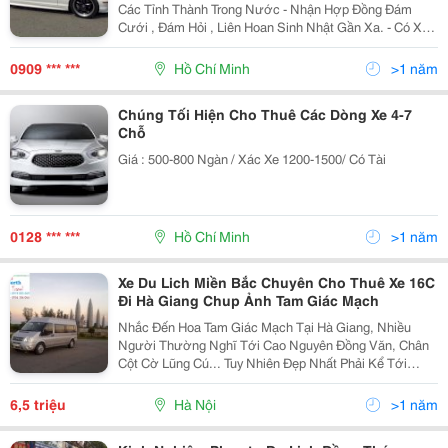
Các Tỉnh Thành Trong Nước - Nhận Hợp Đồng Đám
Cưới , Đám Hỏi , Liên Hoan Sinh Nhật Gần Xa. - Có Xe
Hoa Đời Mới - Nhận Đưa Đón Sân Bay - Hợp Đồng Công
Ty Dài Hạn Va Ngắn Hạn - Tài Xế Nhiệt Tình Vui Vẻ ,
0909 *** ***
Hồ Chí Minh
>1 năm
Chúng Tối Hiện Cho Thuê Các Dòng Xe 4-7
Chỗ
Giá : 500-800 Ngàn / Xác Xe 1200-1500/ Có Tài
0128 *** ***
Hồ Chí Minh
>1 năm
Xe Du Lich Miền Bắc Chuyên Cho Thuê Xe 16C
Đi Hà Giang Chup Ảnh Tam Giác Mạch
Nhắc Đến Hoa Tam Giác Mạch Tại Hà Giang, Nhiều
Người Thường Nghĩ Tới Cao Nguyên Đồng Văn, Chân
Cột Cờ Lũng Cú... Tuy Nhiên Đẹp Nhất Phải Kể Tới
Huyện Xí Mần. Huyện Xí Mần Nằm Ở Phía Tây Bắc Của
Hà Giang. Phía Bắc Giáp Trung Quốc, Phía Tây Giáp
6,5 triệu
Hà Nội
>1 năm
Các