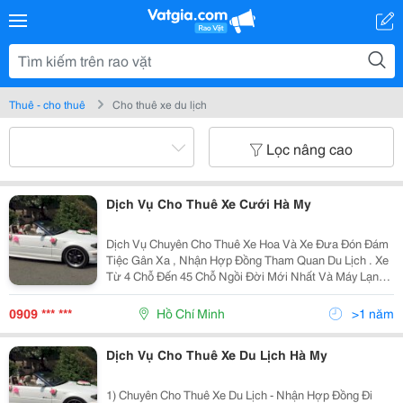
Thuê - cho thuê
Cho thuê xe du lịch
Lọc nâng cao
Dịch Vụ Cho Thuê Xe Cưới Hà My
Dịch Vụ Chuyên Cho Thuê Xe Hoa Và Xe Đưa Đón Đám
Tiệc Gân Xa , Nhận Hợp Đồng Tham Quan Du Lịch . Xe
Từ 4 Chỗ Đến 45 Chỗ Ngồi Đời Mới Nhất Và Máy Lạnh .
Vv..... Đê Biết Thêm Nhiều Hình Thức Khác Xin Vui
Lòng Tell : 0909173458 Gặp A Đức Hoặc 0909682458
0909 *** ***
Hồ Chí Minh
>1 năm
Dịch Vụ Cho Thuê Xe Du Lịch Hà My
1) Chuyên Cho Thuê Xe Du Lịch - Nhận Hợp Đồng Đi