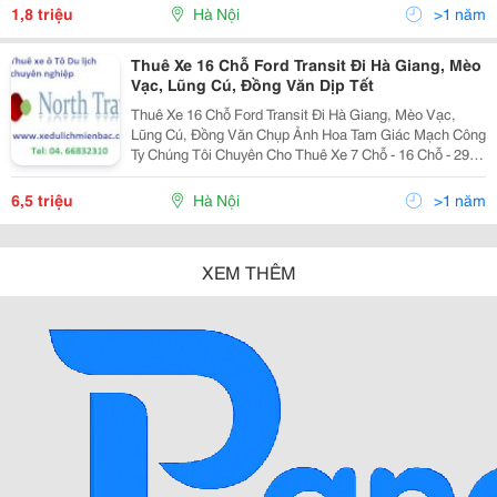
Xedulichmienbac@Gm
1,8 triệu
Hà Nội
>1 năm
Thuê Xe 16 Chỗ Ford Transit Đi Hà Giang, Mèo
Vạc, Lũng Cú, Đồng Văn Dịp Tết
Thuê Xe 16 Chỗ Ford Transit Đi Hà Giang, Mèo Vạc,
Lũng Cú, Đồng Văn Chụp Ảnh Hoa Tam Giác Mạch Công
Ty Chúng Tôi Chuyên Cho Thuê Xe 7 Chỗ - 16 Chỗ - 29
Chỗ - 35 Chỗ - 45 Chỗ Đời Mới, Lái Xe Chuyên Nghiệp
Chắc Chắn Sẽ Đáp Ứng Mọi Nhu Cầu Thuê Xe Củ
6,5 triệu
Hà Nội
>1 năm
XEM THÊM