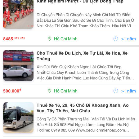
Kinh Nghiệm Phượt - Du Lịch Đồng Tháp
Di Chuyển Phần Di Chuyển Này Mình Chỉ Nói Từ Điểm
Bắt Đầu Là Sài Gòn Sau Đó Sẽ Đi Các Tỉnh, Các Bạn Ở
Nơi Khác Thì Chịu Khó Tham Khảo Thêm. Hầu Hết Việc
Di Chuyển Ở Khu Vực Miền Tây Đều Di Chuyển Bằng
Ôtô. Các Bạn Có Thể Ra Bến Xe Miền Tây (Địa Chỉ:
8485 *** ***
Hồ Chí Minh
>1 năm
Cho Thuê Xe Du Lịch, Xe Tự Lái, Xe Hoa, Xe
Tháng
Xin Gửi Đến Quý Khách Ngàn Lời Chúc Tốt Đẹp
Nhất!Chúc Quý Khách Luôn Thành Công Trong Công
Việc,Gia Đình Hạnh Phúc,Lúc Nào Cũng Đầy Ấp Tiếng
Cười!Chúc Kinh Tế Gia Đình Ngày Càng Khấm Khá Để
Quý Khách Được Thỏa Niềm Đam Mê Đi Chu Du Bốn
₫
500.000
Hồ Chí Minh
>1 năm
Bể Bên Cạnh Nh
Thuê Xe 16, 29, 45 Chỗ Đi Khoang Xanh, Ao
Vua, Tây Thiên, Mai Châu
Công Ty Cổ Phần Thương Mại, Vận Tải Và Du Lịch Miền
Bắc Add: Số 508 Phố Ngọc Lâm - Long Biên - Hà Nội
Hotline: 0919 083 069 Www.xedulichmienbac.com
Yahoo: Luongtrans, Skype: Xedulich_Pro Email: