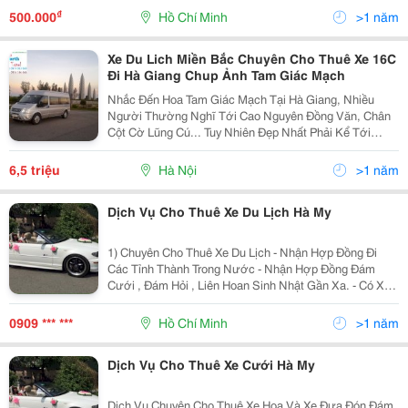
Quý Khách Được Thỏa Niềm Đam Mê Đi Chu Du Bốn
₫
500.000
Hồ Chí Minh
>1 năm
Bể Bên Cạnh Nh
Xe Du Lich Miền Bắc Chuyên Cho Thuê Xe 16C
Đi Hà Giang Chup Ảnh Tam Giác Mạch
Nhắc Đến Hoa Tam Giác Mạch Tại Hà Giang, Nhiều
Người Thường Nghĩ Tới Cao Nguyên Đồng Văn, Chân
Cột Cờ Lũng Cú... Tuy Nhiên Đẹp Nhất Phải Kể Tới
Huyện Xí Mần. Huyện Xí Mần Nằm Ở Phía Tây Bắc Của
Hà Giang. Phía Bắc Giáp Trung Quốc, Phía Tây Giáp
6,5 triệu
Hà Nội
>1 năm
Các
Dịch Vụ Cho Thuê Xe Du Lịch Hà My
1) Chuyên Cho Thuê Xe Du Lịch - Nhận Hợp Đồng Đi
Các Tỉnh Thành Trong Nước - Nhận Hợp Đồng Đám
Cưới , Đám Hỏi , Liên Hoan Sinh Nhật Gần Xa. - Có Xe
Hoa Đời Mới - Nhận Đưa Đón Sân Bay - Hợp Đồng Công
Ty Dài Hạn Va Ngắn Hạn - Tài Xế Nhiệt Tình Vui Vẻ ,
0909 *** ***
Hồ Chí Minh
>1 năm
Dịch Vụ Cho Thuê Xe Cưới Hà My
Dịch Vụ Chuyên Cho Thuê Xe Hoa Và Xe Đưa Đón Đám