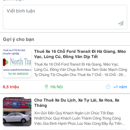
Gợi ý cho bạn
Thuê Xe 16 Chỗ Ford Transit Đi Hà Giang, Mèo
Vạc, Lũng Cú, Đồng Văn Dịp Tết
Thuê Xe 16 Chỗ Ford Transit Đi Hà Giang, Mèo Vạc,
Lũng Cú, Đồng Văn Chụp Ảnh Hoa Tam Giác Mạch Công
Ty Chúng Tôi Chuyên Cho Thuê Xe 7 Chỗ - 16 Chỗ - 29
Chỗ - 35 Chỗ - 45 Chỗ Đời Mới, Lái Xe Chuyên Nghiệp
Chắc Chắn Sẽ Đáp Ứng Mọi Nhu Cầu Thuê Xe Củ
6,5 triệu
Hà Nội
>1 năm
Cho Thuê Xe Du Lịch, Xe Tự Lái, Xe Hoa, Xe
Tháng
Xin Gửi Đến Quý Khách Ngàn Lời Chúc Tốt Đẹp
Nhất!Chúc Quý Khách Luôn Thành Công Trong Công
Việc,Gia Đình Hạnh Phúc,Lúc Nào Cũng Đầy Ấp Tiếng
Cười!Chúc Kinh Tế Gia Đình Ngày Càng Khấm Khá Để