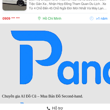
Tiệc Gân Xa , Nhận Hợp Đồng Tham Quan Du Lịch . Xe
Từ 4 Chỗ Đến 45 Chỗ Ngồi Đời Mới Nhất Và Máy Lạnh .
Vv..... Đê Biết Thêm Nhiều Hình Thức Khác Xin Vui
Lòng Tell : 0909173458 Gặp A Đức Hoặc 0909682458
0909 *** ***
Hồ Chí Minh
>1 năm
Hỗ trợ