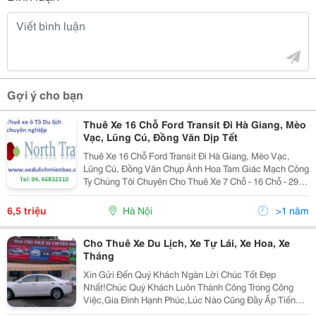
Gợi ý cho bạn
Thuê Xe 16 Chỗ Ford Transit Đi Hà Giang, Mèo
Vạc, Lũng Cú, Đồng Văn Dịp Tết
Thuê Xe 16 Chỗ Ford Transit Đi Hà Giang, Mèo Vạc,
Lũng Cú, Đồng Văn Chụp Ảnh Hoa Tam Giác Mạch Công
Ty Chúng Tôi Chuyên Cho Thuê Xe 7 Chỗ - 16 Chỗ - 29
Chỗ - 35 Chỗ - 45 Chỗ Đời Mới, Lái Xe Chuyên Nghiệp
Chắc Chắn Sẽ Đáp Ứng Mọi Nhu Cầu Thuê Xe Củ
6,5 triệu
Hà Nội
>1 năm
Cho Thuê Xe Du Lịch, Xe Tự Lái, Xe Hoa, Xe
Tháng
Xin Gửi Đến Quý Khách Ngàn Lời Chúc Tốt Đẹp
Nhất!Chúc Quý Khách Luôn Thành Công Trong Công
Việc,Gia Đình Hạnh Phúc,Lúc Nào Cũng Đầy Ấp Tiếng
Cười!Chúc Kinh Tế Gia Đình Ngày Càng Khấm Khá Để