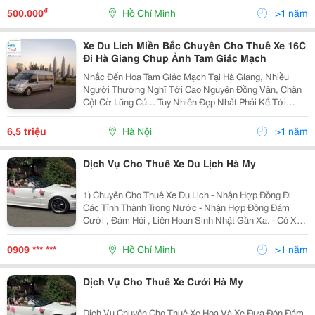
Quý Khách Được Thỏa Niềm Đam Mê Đi Chu Du Bốn
₫
500.000
Hồ Chí Minh
>1 năm
Bể Bên Cạnh Nh
Xe Du Lich Miền Bắc Chuyên Cho Thuê Xe 16C
Đi Hà Giang Chup Ảnh Tam Giác Mạch
Nhắc Đến Hoa Tam Giác Mạch Tại Hà Giang, Nhiều
Người Thường Nghĩ Tới Cao Nguyên Đồng Văn, Chân
Cột Cờ Lũng Cú... Tuy Nhiên Đẹp Nhất Phải Kể Tới
Huyện Xí Mần. Huyện Xí Mần Nằm Ở Phía Tây Bắc Của
Hà Giang. Phía Bắc Giáp Trung Quốc, Phía Tây Giáp
6,5 triệu
Hà Nội
>1 năm
Các
Dịch Vụ Cho Thuê Xe Du Lịch Hà My
1) Chuyên Cho Thuê Xe Du Lịch - Nhận Hợp Đồng Đi
Các Tỉnh Thành Trong Nước - Nhận Hợp Đồng Đám
Cưới , Đám Hỏi , Liên Hoan Sinh Nhật Gần Xa. - Có Xe
Hoa Đời Mới - Nhận Đưa Đón Sân Bay - Hợp Đồng Công
Ty Dài Hạn Va Ngắn Hạn - Tài Xế Nhiệt Tình Vui Vẻ ,
0909 *** ***
Hồ Chí Minh
>1 năm
Dịch Vụ Cho Thuê Xe Cưới Hà My
Dịch Vụ Chuyên Cho Thuê Xe Hoa Và Xe Đưa Đón Đám