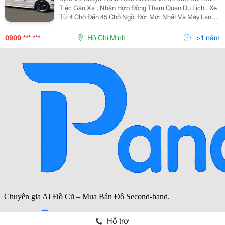
Tiệc Gân Xa , Nhận Hợp Đồng Tham Quan Du Lịch . Xe
Từ 4 Chỗ Đến 45 Chỗ Ngồi Đời Mới Nhất Và Máy Lạnh .
Vv..... Đê Biết Thêm Nhiều Hình Thức Khác Xin Vui
Lòng Tell : 0909173458 Gặp A Đức Hoặc 0909682458
0909 *** ***
Hồ Chí Minh
>1 năm
Hỗ trợ