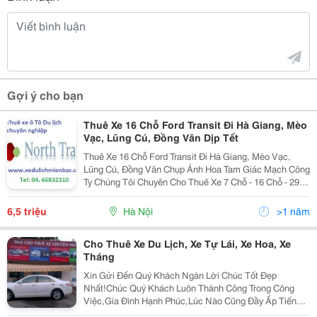
Gợi ý cho bạn
Thuê Xe 16 Chỗ Ford Transit Đi Hà Giang, Mèo
Vạc, Lũng Cú, Đồng Văn Dịp Tết
Thuê Xe 16 Chỗ Ford Transit Đi Hà Giang, Mèo Vạc,
Lũng Cú, Đồng Văn Chụp Ảnh Hoa Tam Giác Mạch Công
Ty Chúng Tôi Chuyên Cho Thuê Xe 7 Chỗ - 16 Chỗ - 29
Chỗ - 35 Chỗ - 45 Chỗ Đời Mới, Lái Xe Chuyên Nghiệp
Chắc Chắn Sẽ Đáp Ứng Mọi Nhu Cầu Thuê Xe Củ
6,5 triệu
Hà Nội
>1 năm
Cho Thuê Xe Du Lịch, Xe Tự Lái, Xe Hoa, Xe
Tháng
Xin Gửi Đến Quý Khách Ngàn Lời Chúc Tốt Đẹp
Nhất!Chúc Quý Khách Luôn Thành Công Trong Công
Việc,Gia Đình Hạnh Phúc,Lúc Nào Cũng Đầy Ấp Tiếng
Cười!Chúc Kinh Tế Gia Đình Ngày Càng Khấm Khá Để