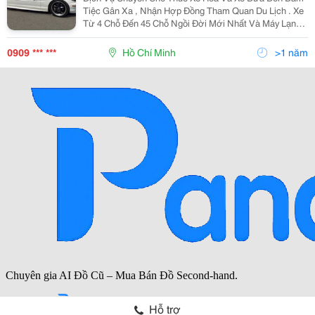
Tiệc Gân Xa , Nhận Hợp Đồng Tham Quan Du Lịch . Xe
Từ 4 Chỗ Đến 45 Chỗ Ngồi Đời Mới Nhất Và Máy Lạnh .
Vv..... Đê Biết Thêm Nhiều Hình Thức Khác Xin Vui
Lòng Tell : 0909173458 Gặp A Đức Hoặc 0909682458
0909 *** ***
Hồ Chí Minh
>1 năm
Hỗ trợ