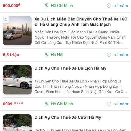
Quý Khách Được Thỏa Niềm Đam Mê Đi Chu Du Bốn
₫
500.000
Hồ Chí Minh
>1 năm
Bể Bên Cạnh Nh
Xe Du Lich Miền Bắc Chuyên Cho Thuê Xe 16C
Đi Hà Giang Chup Ảnh Tam Giác Mạch
Nhắc Đến Hoa Tam Giác Mạch Tại Hà Giang, Nhiều
Người Thường Nghĩ Tới Cao Nguyên Đồng Văn, Chân
Cột Cờ Lũng Cú... Tuy Nhiên Đẹp Nhất Phải Kể Tới
Huyện Xí Mần. Huyện Xí Mần Nằm Ở Phía Tây Bắc Của
Hà Giang. Phía Bắc Giáp Trung Quốc, Phía Tây Giáp
6,5 triệu
Hà Nội
>1 năm
Các
Dịch Vụ Cho Thuê Xe Du Lịch Hà My
1) Chuyên Cho Thuê Xe Du Lịch - Nhận Hợp Đồng Đi
Các Tỉnh Thành Trong Nước - Nhận Hợp Đồng Đám
Cưới , Đám Hỏi , Liên Hoan Sinh Nhật Gần Xa. - Có Xe
Hoa Đời Mới - Nhận Đưa Đón Sân Bay - Hợp Đồng Công
Ty Dài Hạn Va Ngắn Hạn - Tài Xế Nhiệt Tình Vui Vẻ ,
0909 *** ***
Hồ Chí Minh
>1 năm
Dịch Vụ Cho Thuê Xe Cưới Hà My
Dịch Vụ Chuyên Cho Thuê Xe Hoa Và Xe Đưa Đón Đám