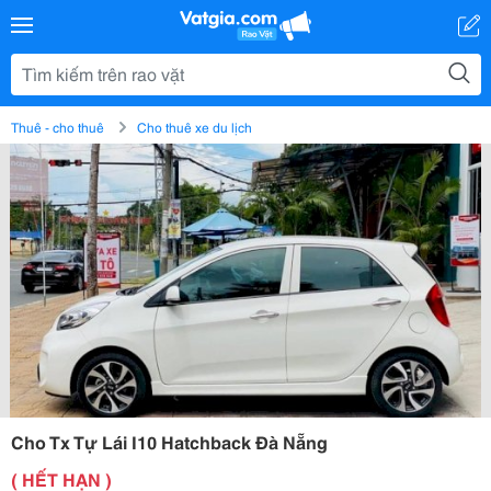
Thuê - cho thuê
Cho thuê xe du lịch
Cho Tx Tự Lái I10 Hatchback Đà Nẵng
( HẾT HẠN )