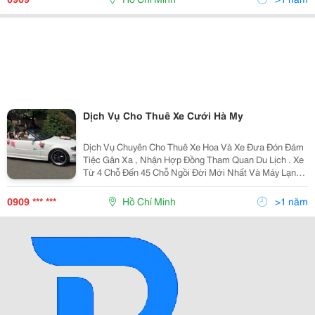
Dịch Vụ Cho Thuê Xe Cưới Hà My
Dịch Vụ Chuyên Cho Thuê Xe Hoa Và Xe Đưa Đón Đám
Tiệc Gân Xa , Nhận Hợp Đồng Tham Quan Du Lịch . Xe
Từ 4 Chỗ Đến 45 Chỗ Ngồi Đời Mới Nhất Và Máy Lạnh .
Vv..... Đê Biết Thêm Nhiều Hình Thức Khác Xin Vui
Lòng Tell : 0909173458 Gặp A Đức Hoặc 0909682458
0909 *** ***
Hồ Chí Minh
>1 năm