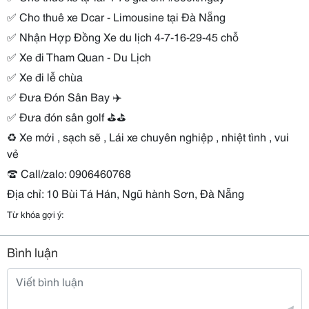
✅ Cho thuê xe Dcar - Limousine tại Đà Nẵng
✅ Nhận Hợp Đồng Xe du lịch 4-7-16-29-45 chỗ
✅ Xe đi Tham Quan - Du Lịch
✅ Xe đi lễ chùa
✅ Đưa Đón Sân Bay ✈️
✅ Đưa đón sân golf ⛳⛳
♻️ Xe mới , sạch sẽ , Lái xe chuyên nghiệp , nhiệt tình , vui
vẻ
☎️ Call/zalo: 0906460768
Địa chỉ: 10 Bùi Tá Hán, Ngũ hành Sơn, Đà Nẵng
Từ khóa gợi ý:
Bình luận