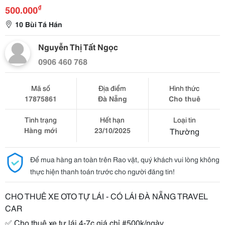
₫
500.000
10 Bùi Tá Hán
Nguyễn Thị Tất Ngọc
0906 460 768
Mã số
Địa điểm
Hình thức
17875861
Đà Nẵng
Cho thuê
Tình trạng
Hết hạn
Loại tin
Hàng mới
23/10/2025
Thường
Để mua hàng an toàn trên Rao vặt, quý khách vui lòng không
thực hiện thanh toán trước cho người đăng tin!
CHO THUÊ XE OTO TỰ LÁI - CÓ LÁI ĐÀ NẴNG TRAVEL
CAR
✅ Cho thuê xe tự lái 4-7c giá chỉ #500k/ngày