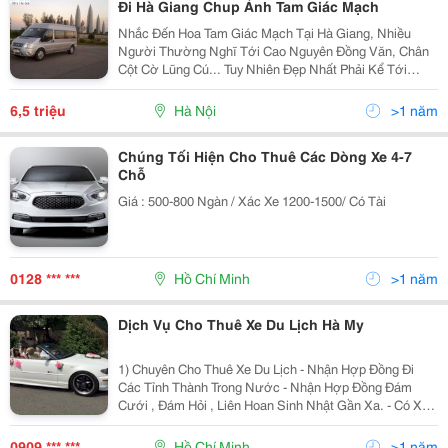
Đi Hà Giang Chup Ảnh Tam Giác Mạch
Nhắc Đến Hoa Tam Giác Mạch Tại Hà Giang, Nhiều
Người Thường Nghĩ Tới Cao Nguyên Đồng Văn, Chân
Cột Cờ Lũng Cú... Tuy Nhiên Đẹp Nhất Phải Kể Tới
Huyện Xí Mần. Huyện Xí Mần Nằm Ở Phía Tây Bắc Của
Hà Giang. Phía Bắc Giáp Trung Quốc, Phía Tây Giáp
6,5 triệu
Hà Nội
>1 năm
Các
Chúng Tối Hiện Cho Thuê Các Dòng Xe 4-7
Chỗ
Giá : 500-800 Ngàn / Xác Xe 1200-1500/ Có Tài
0128 *** ***
Hồ Chí Minh
>1 năm
Dịch Vụ Cho Thuê Xe Du Lịch Hà My
1) Chuyên Cho Thuê Xe Du Lịch - Nhận Hợp Đồng Đi
Các Tỉnh Thành Trong Nước - Nhận Hợp Đồng Đám
Cưới , Đám Hỏi , Liên Hoan Sinh Nhật Gần Xa. - Có Xe
Hoa Đời Mới - Nhận Đưa Đón Sân Bay - Hợp Đồng Công
Ty Dài Hạn Va Ngắn Hạn - Tài Xế Nhiệt Tình Vui Vẻ ,
0909 *** ***
Hồ Chí Minh
>1 năm