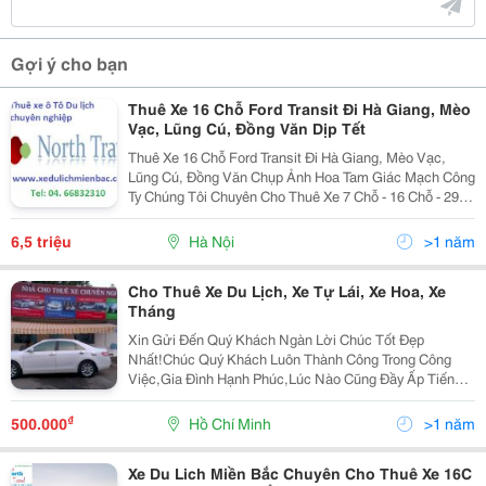
Gợi ý cho bạn
Thuê Xe 16 Chỗ Ford Transit Đi Hà Giang, Mèo
Vạc, Lũng Cú, Đồng Văn Dịp Tết
Thuê Xe 16 Chỗ Ford Transit Đi Hà Giang, Mèo Vạc,
Lũng Cú, Đồng Văn Chụp Ảnh Hoa Tam Giác Mạch Công
Ty Chúng Tôi Chuyên Cho Thuê Xe 7 Chỗ - 16 Chỗ - 29
Chỗ - 35 Chỗ - 45 Chỗ Đời Mới, Lái Xe Chuyên Nghiệp
Chắc Chắn Sẽ Đáp Ứng Mọi Nhu Cầu Thuê Xe Củ
6,5 triệu
Hà Nội
>1 năm
Cho Thuê Xe Du Lịch, Xe Tự Lái, Xe Hoa, Xe
Tháng
Xin Gửi Đến Quý Khách Ngàn Lời Chúc Tốt Đẹp
Nhất!Chúc Quý Khách Luôn Thành Công Trong Công
Việc,Gia Đình Hạnh Phúc,Lúc Nào Cũng Đầy Ấp Tiếng
Cười!Chúc Kinh Tế Gia Đình Ngày Càng Khấm Khá Để
Quý Khách Được Thỏa Niềm Đam Mê Đi Chu Du Bốn
₫
500.000
Hồ Chí Minh
>1 năm
Bể Bên Cạnh Nh
Xe Du Lich Miền Bắc Chuyên Cho Thuê Xe 16C