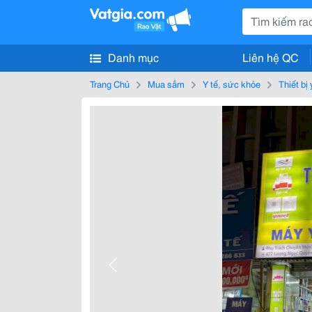
Danh mục
Liên hệ QC
Trang Chủ
Mua sắm
Y tế, sức khỏe
Thiết bị 