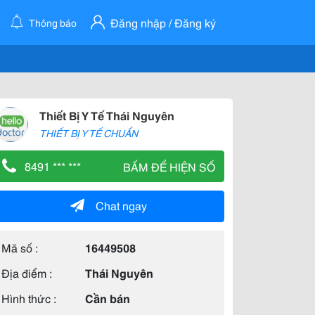
Đăng nhập / Đăng ký
Thông báo
Thiết Bị Y Tế Thái Nguyên
THIẾT BỊ Y TẾ CHUẨN
8491 *** ***
BẤM ĐỂ HIỆN SỐ
Chat ngay
Mã số :
16449508
Địa điểm :
Thái Nguyên
Hình thức :
Cần bán