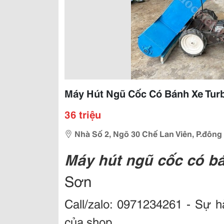
Máy Hút Ngũ Cốc Có Bánh Xe Tur
36 triệu
Nhà Số 2, Ngõ 30 Chế Lan Viên, P.đông 
Máy hút ngũ cốc có b
Sơn
Call/zalo: 0971234261
- Sự hà
của shop