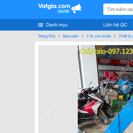
Danh mục
Liên hệ QC
Trang Chủ
Mua sắm
Y tế, sức khỏe
Thiết bị 