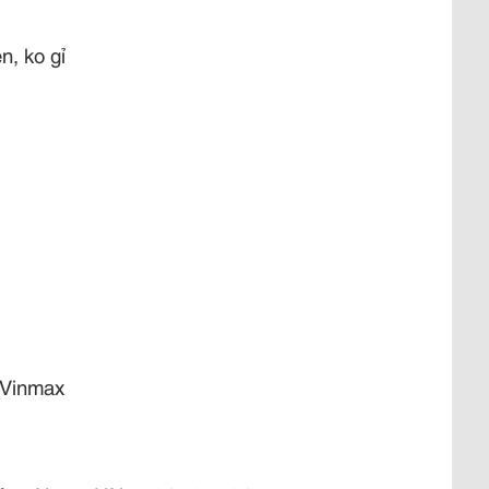
n, ko gỉ
tVinmax