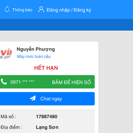
Đăng nhập / Đăng ký
Thông báo
Nguyễn Phượng
Máy móc toàn cầu
HẾT HẠN
0971 *** ***
BẤM ĐỂ HIỆN SỐ
Chat ngay
Mã số :
17887480
Địa điểm :
Lạng Sơn