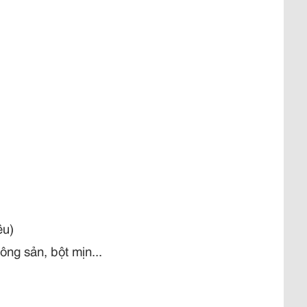
ệu)
nông sản, bột mịn...