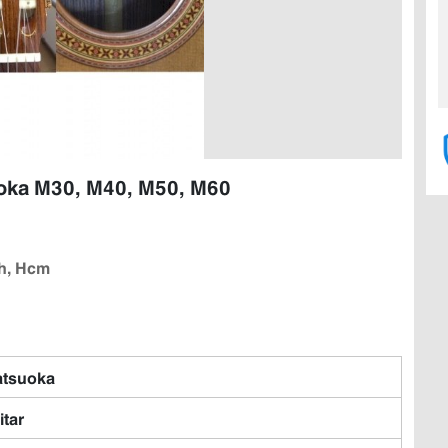
uoka M30, M40, M50, M60
nh, Hcm
tsuoka
itar