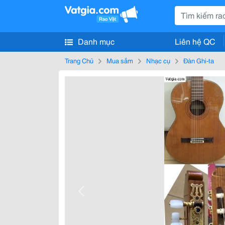
Danh mục
Liên hệ QC
Trang Chủ
Mua sắm
Nhạc cụ
Đàn Ghi-ta