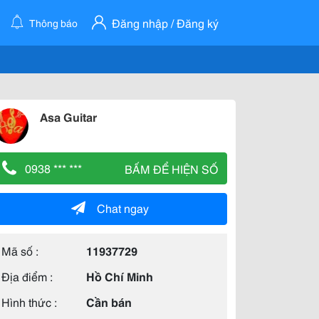
Đăng nhập / Đăng ký
Thông báo
Asa Guitar
0938 *** ***
BẤM ĐỂ HIỆN SỐ
Chat ngay
Mã số :
11937729
Địa điểm :
Hồ Chí Minh
Hình thức :
Cần bán