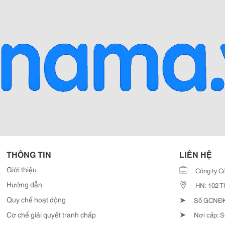
THÔNG TIN
LIÊN HỆ
Giới thiệu
Công ty C
Hướng dẫn
HN: 102 T
➤
Quy chế hoạt động
Số GCNĐKD
➤
Cơ chế giải quyết tranh chấp
Nơi cấp: S