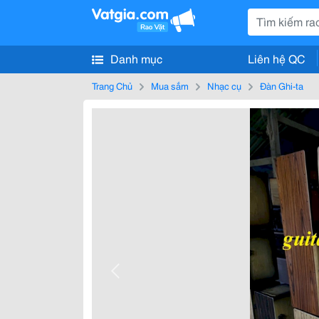
Danh mục
Liên hệ QC
Trang Chủ
Mua sắm
Nhạc cụ
Đàn Ghi-ta