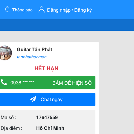
Đăng nhập / Đăng ký
Thông báo
Guitar Tấn Phát
tanphathocmon
HẾT HẠN
0938 *** ***
BẤM ĐỂ HIỆN SỐ
Chat ngay
Mã số :
17647559
Địa điểm :
Hồ Chí Minh