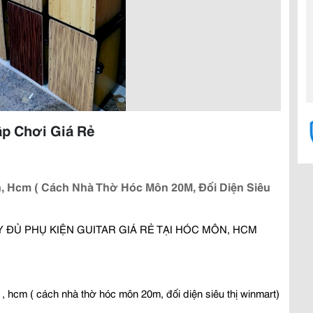
ập Chơi Giá Rẻ
n, Hcm ( Cách Nhà Thờ Hóc Môn 20M, Đối Diện Siêu
ĐẦY ĐỦ PHỤ KIỆN GUITAR GIÁ RẺ TẠI HÓC MÔN, HCM
 , hcm ( cách nhà thờ hóc môn 20m, đối diện siêu thị winmart) 