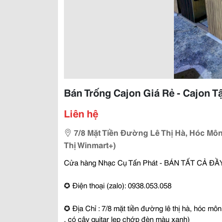
Bán Trống Cajon Giá Rẻ - Cajon T
Liên hệ
7/8 Mặt Tiền Đường Lê Thị Hà, Hóc Mô
Thị Winmart+)
Cửa hàng Nhạc Cụ Tấn Phát - BÁN TẤT CẢ 
✪ Điện thoại (zalo): 0938.053.058
✪ Địa Chỉ : 7/8 mặt tiền đường lê thị hà, hóc môn
, có cây guitar lep chớp đèn màu xanh)