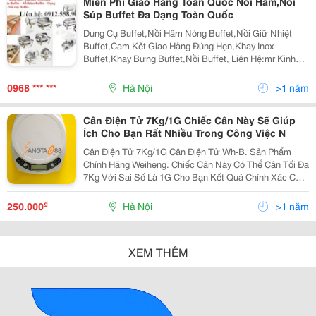
Miễn Phí Giao Hàng Toàn Quốc Nồi Hâm,Nồi
Súp Buffet Đa Dạng Toàn Quốc
Dụng Cụ Buffet,Nồi Hâm Nóng Buffet,Nồi Giữ Nhiệt
Buffet,Cam Kết Giao Hàng Đúng Hẹn,Khay Inox
Buffet,Khay Bưng Buffet,Nồi Buffet, Liên Hệ:mr Kinh
Bắc Hotline:0968.5.80.80.5 Skype:kinhbac_Hfs88
Gmail:kinhbac.ttt@Gmail.com Công Ty Cp Giải
0968 *** ***
Hà Nội
>1 năm
Cân Điện Tử 7Kg/1G Chiếc Cân Này Sẽ Giúp
Ích Cho Bạn Rất Nhiều Trong Công Việc N
Cân Điện Tử 7Kg/1G Cân Điện Tử Wh-B. Sản Phẩm
Chính Hãng Weiheng. Chiếc Cân Này Có Thể Cân Tối Đa
7Kg Với Sai Số Là 1G Cho Bạn Kết Quả Chính Xác Cao
Ngoài Ra Chiếc Cân Này Có Thêm Chức Năng Trừ Bì
Cho Bạn Thêm Thuận Tiện Khi Sử Dụng.
₫
250.000
Hà Nội
>1 năm
XEM THÊM