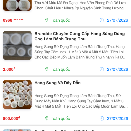
Thu Với Mẫu Mã Đa Dạng, Hoa Văn Phong Phú Dễ Lựa
Chọn. Chất Liệu : Nhựa Pp Nguyên Sinh Trọng Lượng :
80G, 150, 200, 225,..... Logo : Logo Theo Thương Hiệu
Của Khách Hàng, Các Dòng Hoa Văn Tự
0968 *** ***
Toàn quốc
27/07/2026
Brandde Chuyên Cung Cấp Hang Súng Dùng
Cho Làm Bánh Trung Thu
Hang Súng Sử Dụng Trong Làm Bánh Trung Thu. Hang
Súng Tay Cầm Inox, 1 Mắt 3 Mắt 4 Mắt 5 Mắt, Tiện Lợi
Cho Các Bếp Muốn Làm Bánh Trung Thu Nhanh Ra Đều
Tay. Hang Súng Có Đi Kèm Dây Dẫn Phù Hợp. Hang 1
Mắt Phù Hợp Tất Cả Mọi Loại Khuôn. Hang 3
₫
2.000
Toàn quốc
27/07/2026
Hang Sung Và Dây Dẫn
Hang Súng Sử Dụng Trong Làm Bánh Trung Thu, Sử
Dụng Máy Nén Khí. Hang Súng Tay Cầm Inox, 1 Mắt 3
Mắt 4 Mắt 5 Mắt, Tiện Lợi Cho Các Bếp Muốn Làm Bánh
Trung Thu Nhanh Ra Đều Tay. Hang Súng Có Đi Kèm
Dây Dẫn Phù Hợp. Hang 1 Mắt Phù Hợp Tất Cả Mọi Loại
₫
800.000
Toàn quốc
27/07/2026
K