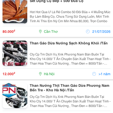
Set Dụng Cụ Bếp + 50Đ Đũa Cọ
Hot Hot Qua Ư Là Rẻ Combo 50 Đôi Đũa + 4 Muỗng Múc
Bự Làm Bằng Cọ, Chưa Từng Sử Dụng Luôn, Mới Tinh
Tinh Ai Thix Em Nỳ Cm Mìn Nhoa 80,000, Trọn Combo
₫
80.000
Cần Thơ
21/07/2026
Than Gáo Dừa Nướng Sạch Không Khói /Tấn
Cty Cp Tm Dịch Vụ Xnk Phương Nam Bán Buôn Tại
Kho Cty 14.000/ T Ấn Chuyên Sản Xuất Than Hoạt Tính -
Than Hoa Than Củi Nướng , Than Đen = 8000/Tấn -
Than Từ Củi Gỗ Cao Cấp (Than Trắng)3-5Cm =
14.000/Tấn - Than Gáo Dừa Ép Viên Nuớng Thịt...
₫
12.000
Hà Nội
>1 năm
Than Nướng Thịt Than Gáo Dừa Phương Nam
Bến Tre - Kho Hà Nội /Tấn
Cty Cp Tm Dịch Vụ Xnk Phương Nam Bán Buôn Tại
Kho Cty 14.000/ T Ấn Chuyên Sản Xuất Than Hoạt Tính -
Than Hoa Than Củi Nướng , Than Đen = 8000/Tấn -
Than Từ Củi Gỗ Cao Cấp (Than Trắng)3-5Cm =