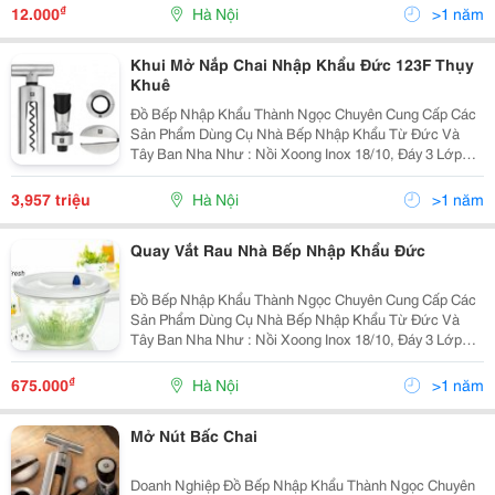
14.000/Tấn - Than Gáo Dừa Ép Viên Nuớng Thịt...
₫
12.000
Hà Nội
>1 năm
Khui Mở Nắp Chai Nhập Khẩu Đức 123F Thụy
Khuê
Đồ Bếp Nhập Khẩu Thành Ngọc Chuyên Cung Cấp Các
Sản Phẩm Dùng Cụ Nhà Bếp Nhập Khẩu Từ Đức Và
Tây Ban Nha Như : Nồi Xoong Inox 18/10, Đáy 3 Lớp
Dẫn Nhiệt Nhanh Và Tiết Kiệm Năng Lượng,Đun Được
Các Loại Bếp Kể Cả Bếp Từ. Chảo Không Dính Các
3,957 triệu
Hà Nội
>1 năm
Loại,
Quay Vắt Rau Nhà Bếp Nhập Khẩu Đức
Đồ Bếp Nhập Khẩu Thành Ngọc Chuyên Cung Cấp Các
Sản Phẩm Dùng Cụ Nhà Bếp Nhập Khẩu Từ Đức Và
Tây Ban Nha Như : Nồi Xoong Inox 18/10, Đáy 3 Lớp
Dẫn Nhiệt Nhanh Và Tiết Kiệm Năng Lượng,Đun Được
Các Loại Bếp Kể Cả Bếp Từ. Chảo Không Dính Các
₫
675.000
Hà Nội
>1 năm
Loại,
Mở Nút Bấc Chai
Doanh Nghiệp Đồ Bếp Nhập Khẩu Thành Ngọc Chuyên