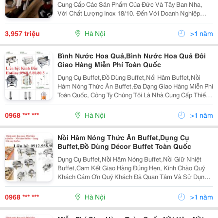
Cung Cấp Các Sản Phẩm Của Đức Và Tây Ban Nha,
Với Chất Lượng Inox 18/10. Đến Với Doanh Nghiệp
Chúng Tôi Bạn Sẽ Có Nhà Bếp Khang Trang, Đặc Biêt
Là An Toàn Cho Sức Khỏe. Với Phương Châm Phục Vụ
3,957 triệu
Hà Nội
>1 năm
Hàng Đúng
Bình Nước Hoa Quả,Bình Nước Hoa Quả Đôi
Giao Hàng Miễn Phí Toàn Quốc
Dụng Cụ Buffet,Đồ Dùng Buffet,Nối Hâm Buffet,Nồi
Hâm Nóng Thức Ăn Buffet,Đa Dạng Giao Hàng Miễn Phí
Toàn Quốc, Công Ty Chúng Tôi Là Nhà Cung Cấp Thiết
Bị Khách San, Thiết Bị Nhà Hàng, Thiết Bị Dụng Cụ Bếp
Thiết Bị Dụng Cụ Buffet, Thiết Bị Tiền Sản
0968 *** ***
Hà Nội
>1 năm
Nồi Hâm Nóng Thức Ăn Buffet,Dụng Cụ
Buffet,Đồ Dùng Décor Buffet Toàn Quốc
Dụng Cụ Buffet,Nồi Hâm Nóng Buffet,Nồi Giữ Nhiệt
Buffet,Cam Kết Giao Hàng Đúng Hẹn, Kính Chào Quý
Khách Cám Ơn Quý Khách Đã Quan Tâm Và Sử Dụng
Sản Phẩm Dịch Vụ Của Công Ty Hfs. Hfs Là Doanh
Nghiệp Cung Cấp Các Giải Pháp Chuyên Nghiệp Cho Kh
0968 *** ***
Hà Nội
>1 năm