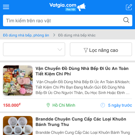
Đồ dùng nhà bếp, phòng ăn
Đồ dùng nhà bếp khác
Lọc nâng cao
Vận Chuyển Đồ Dùng Nhà Bếp Đi Úc An Toàn
Tiết Kiệm Chi Phí
️ Vận Chuyển Đồ Dùng Nhà Bếp Đi Úc An Toàn &Ndash;
Tiết Kiệm Chi Phí Bạn Đang Muốn Gửi Đồ Dùng Nhà
Bếp Đi Úc Cho Người Thân, Du Học Sinh Hoặc Định Cư
Nhưng Lo Ngại Hàng Hóa Cồng Kềnh, Dễ Vỡ Hoặc Chi
Phí Vận Chuyển Cao? Vì Sao Nên Lựa Chọn...
₫
150.000
Hồ Chí Minh
5 ngày trước
Brandde Chuyên Cung Cấp Các Loại Khuôn
Bánh Trung Thu
Brandde Chuyên Cung Cấp Các Loại Khuôn Bánh Trung