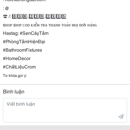
: @
☎️ /: 0️⃣3️⃣8️⃣.2️⃣3️⃣9️⃣.2️⃣5️⃣3️⃣5️⃣
sʜᴏᴘ sʜɪᴘ ᴄᴏᴅ ᴋɪᴇ̂̉ᴍ ᴛʀᴀ ᴛʜᴀɴʜ ᴛᴏᴀ́ɴ ᴍᴏ̣ɪ ᴆᴏ̛ɴ ʜᴀ̀ɴɢ
Hastag: #SenCâyTắm
#PhòngTắmHiệnĐại
#BathroomFixtures
#HomeDecor
#ChấtLiệuCrom
Từ khóa gợi ý:
Bình luận