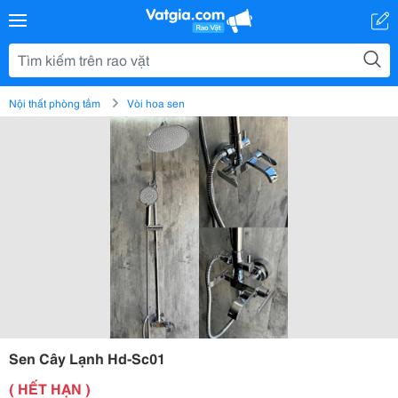
Nội thất phòng tắm
Vòi hoa sen
Sen Cây Lạnh Hd-Sc01
( HẾT HẠN )