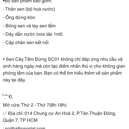
•Bộ sản phẩm bao gồm:
- Thân sen (bộ hoà nước)
- Ống đứng tròn
- Bông sen và tay sen tắm
- Dây dẫn nước inox dài 1m5
- Cặp chân sen kết nối
• Sen Cây Tắm Đứng SC01 không chỉ đáp ứng nhu cầu vệ
sinh hàng ngày mà còn tạo điểm nhấn thú vị cho không gian
phòng tắm của bạn. Bạn có thể tìm hiểu thêm về sản phẩm
này tại đây.
̛̉ ̀ ̣̂ ̂́ ̂̀ Đ̣
Mở cửa: Thứ 2 - Thứ 7(8h-18h)
✅ Địa chỉ: 014 Chung cư An Hoà 2, P. Tân Thuận Đông,
Quận 7, TP HCM
: noithathongdat.com