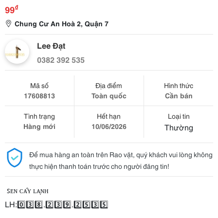
₫
99
Chung Cư An Hoà 2, Quận 7
Lee Đạt
0382 392 535
Mã số
Địa điểm
Hình thức
17608813
Toàn quốc
Cần bán
Tình trạng
Hết hạn
Loại tin
Hàng mới
10/06/2026
Thường
Để mua hàng an toàn trên Rao vặt, quý khách vui lòng không
thực hiện thanh toán trước cho người đăng tin!
ꜱᴇɴ ᴄᴀ̂ʏ ʟᴀ̣ɴʜ
LH:0️⃣3️⃣8️⃣.2️⃣3️⃣9️⃣.2️⃣5️⃣3️⃣5️⃣
————————————————————————-