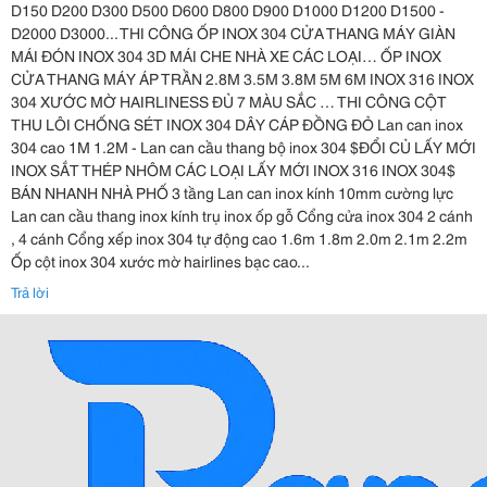
D150 D200 D300 D500 D600 D800 D900 D1000 D1200 D1500 -
D2000 D3000... THI CÔNG ỐP INOX 304 CỬA THANG MÁY GIÀN
MÁI ĐÓN INOX 304 3D MÁI CHE NHÀ XE CÁC LOẠI… ỐP INOX
CỬA THANG MÁY ÁP TRẦN 2.8M 3.5M 3.8M 5M 6M INOX 316 INOX
304 XƯỚC MỜ HAIRLINESS ĐỦ 7 MÀU SẮC … THI CÔNG CỘT
THU LÔI CHỐNG SÉT INOX 304 DÂY CÁP ĐỒNG ĐỎ Lan can inox
304 cao 1M 1.2M - Lan can cầu thang bộ inox 304 $ĐỔI CỦ LẤY MỚI
INOX SẮT THÉP NHÔM CÁC LOẠI LẤY MỚI INOX 316 INOX 304$
BÁN NHANH NHÀ PHỐ 3 tầng Lan can inox kính 10mm cường lực
Lan can cầu thang inox kính trụ inox ốp gỗ Cổng cửa inox 304 2 cánh
, 4 cánh Cổng xếp inox 304 tự động cao 1.6m 1.8m 2.0m 2.1m 2.2m
Ốp cột inox 304 xước mờ hairlines bạc cao...
Trả lời