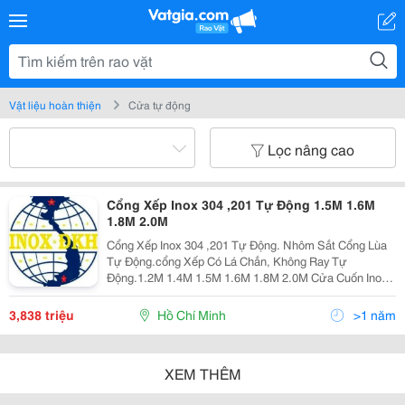
Vật liệu hoàn thiện
Cửa tự động
Lọc nâng cao
Cổng Xếp Inox 304 ,201 Tự Động 1.5M 1.6M
1.8M 2.0M
Cổng Xếp Inox 304 ,201 Tự Động. Nhôm Sắt Cổng Lùa
Tự Động.cổng Xếp Có Lá Chắn, Không Ray Tự
Động.1.2M 1.4M 1.5M 1.6M 1.8M 2.0M Cửa Cuốn Inox
,Sắt, Tôn Kẽm Sơn Tỉnh Điện .Cửa 4 Cánh ,Cửa Kéo
Inox,Motor Bộ Điều Khiển Từ Xa , Cột Cờ Inox 304, Cột
3,838 triệu
Hồ Chí Minh
>1 năm
Cờ
XEM THÊM