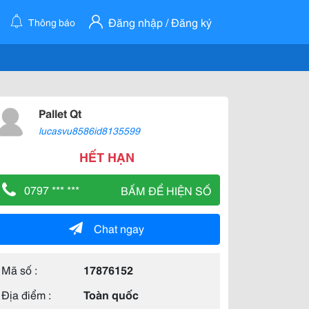
Đăng nhập / Đăng ký
Thông báo
Pallet Qt
lucasvu8586id8135599
HẾT HẠN
0797 *** ***
BẤM ĐỂ HIỆN SỐ
Chat ngay
Mã số :
17876152
Địa điểm :
Toàn quốc