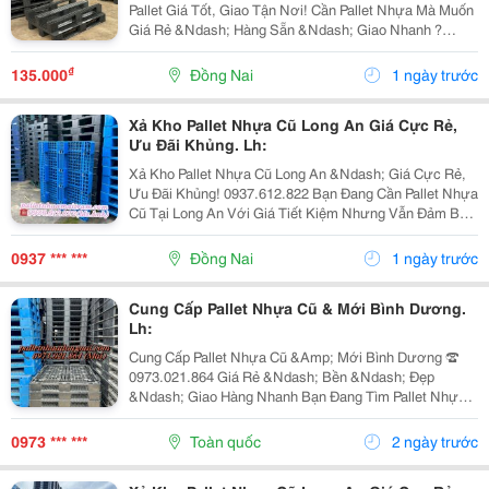
Pallet Giá Tốt, Giao Tận Nơi! Cần Pallet Nhựa Mà Muốn
Giá Rẻ &Ndash; Hàng Sẵn &Ndash; Giao Nhanh ?
Đừng Bỏ Qua Lô Đang Thanh Lý Tại Long Thành! ✅
Pallet Nhựa Cũ Còn Đẹp, Chắc Chắn, Sử Dụng Tốt ✅...
₫
135.000
Đồng Nai
1 ngày trước
Xả Kho Pallet Nhựa Cũ Long An Giá Cực Rẻ,
Ưu Đãi Khủng. Lh:
Xả Kho Pallet Nhựa Cũ Long An &Ndash; Giá Cực Rẻ,
Ưu Đãi Khủng! 0937.612.822 Bạn Đang Cần Pallet Nhựa
Cũ Tại Long An Với Giá Tiết Kiệm Nhưng Vẫn Đảm Bảo
Chất Lượng? Đừng Bỏ Lỡ Chương Trình Xả Kho Số
Lượng Lớn Với Mức Giá Cực Ưu Đãi! ✅ Sản Phẩm...
0937 *** ***
Đồng Nai
1 ngày trước
Cung Cấp Pallet Nhựa Cũ & Mới Bình Dương.
Lh:
Cung Cấp Pallet Nhựa Cũ &Amp; Mới Bình Dương ☎️
0973.021.864 Giá Rẻ &Ndash; Bền &Ndash; Đẹp
&Ndash; Giao Hàng Nhanh Bạn Đang Tìm Pallet Nhựa
Bình Dương Chất Lượng Với Mức Giá Hợp Lý? Cần
Pallet Nhựa Cho Kho Hàng, Nhà Xưởng, Vận Chuyển
0973 *** ***
Toàn quốc
2 ngày trước
Hoặc Xuất...