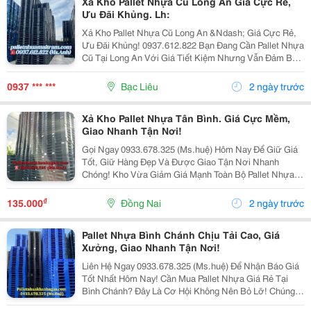
Xả Kho Pallet Nhựa Cũ Long An Giá Cực Rẻ,
Ưu Đãi Khủng. Lh:
Xả Kho Pallet Nhựa Cũ Long An &Ndash; Giá Cực Rẻ,
Ưu Đãi Khủng! 0937.612.822 Bạn Đang Cần Pallet Nhựa
Cũ Tại Long An Với Giá Tiết Kiệm Nhưng Vẫn Đảm Bảo
Chất Lượng? Đừng Bỏ Lỡ Chương Trình Xả Kho Số
Lượng Lớn Với Mức Giá Cực Ưu Đãi! ✅ Sản Phẩm...
0937 *** ***
Bạc Liêu
2 ngày trước
Xả Kho Pallet Nhựa Tân Bình. Giá Cực Mềm,
Giao Nhanh Tận Nơi!
Gọi Ngay 0933.678.325 (Ms.huệ) Hôm Nay Để Giữ Giá
Tốt, Giữ Hàng Đẹp Và Được Giao Tận Nơi Nhanh
Chóng! Kho Vừa Giảm Giá Mạnh Toàn Bộ Pallet Nhựa
Tại Tân Bình ! Đây Là Cơ Hội Hiếm Để Mua Pallet Chất
Lượng Với Giá Thấp Hơn Thị Trường , Giúp Doanh...
₫
135.000
Đồng Nai
2 ngày trước
Pallet Nhựa Bình Chánh Chịu Tải Cao, Giá
Xưởng, Giao Nhanh Tận Nơi!
Liên Hệ Ngay 0933.678.325 (Ms.huệ) Để Nhận Báo Giá
Tốt Nhất Hôm Nay! Cần Mua Pallet Nhựa Giá Rẻ Tại
Bình Chánh? Đây Là Cơ Hội Không Nên Bỏ Lỡ! Chúng
Tôi Đang Xả Kho Hàng Nghìn Pallet Nhựa Cũ Và Mới