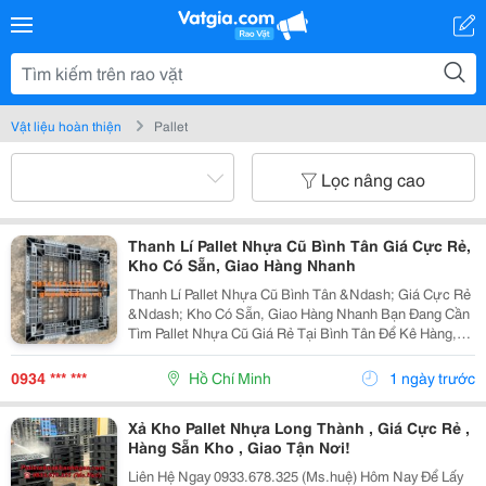
Vật liệu hoàn thiện
Pallet
Lọc nâng cao
Thanh Lí Pallet Nhựa Cũ Bình Tân Giá Cực Rẻ,
Kho Có Sẵn, Giao Hàng Nhanh
Thanh Lí Pallet Nhựa Cũ Bình Tân &Ndash; Giá Cực Rẻ
&Ndash; Kho Có Sẵn, Giao Hàng Nhanh Bạn Đang Cần
Tìm Pallet Nhựa Cũ Giá Rẻ Tại Bình Tân Để Kê Hàng,
Chứa Hàng, Lưu Kho Hoặc Vận Chuyển Nhưng Muốn
Tiết Kiệm Chi Phí? Đừng Bỏ Qua Nguồn Pallet Nhựa...
0934 *** ***
Hồ Chí Minh
1 ngày trước
Xả Kho Pallet Nhựa Long Thành , Giá Cực Rẻ ,
Hàng Sẵn Kho , Giao Tận Nơi!
Liên Hệ Ngay 0933.678.325 (Ms.huệ) Hôm Nay Để Lấy