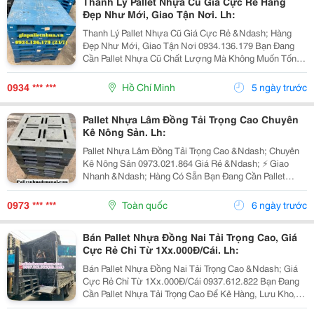
Thanh Lý Pallet Nhựa Cũ Giá Cực Rẻ Hàng
Đẹp Như Mới, Giao Tận Nơi. Lh:
Thanh Lý Pallet Nhựa Cũ Giá Cực Rẻ &Ndash; Hàng
Đẹp Như Mới, Giao Tận Nơi 0934.136.179 Bạn Đang
Cần Pallet Nhựa Cũ Chất Lượng Mà Không Muốn Tốn
Quá Nhiều Chi Phí? Đến Ngay Với Chúng Tôi Để Sở
Hữu Những Mẫu Pallet Đẹp Như Mới , Bền Bỉ, Chịu Tải
0934 *** ***
Hồ Chí Minh
5 ngày trước
Tốt...
Pallet Nhựa Lâm Đồng Tải Trọng Cao Chuyên
Kê Nông Sản. Lh:
Pallet Nhựa Lâm Đồng Tải Trọng Cao &Ndash; Chuyên
Kê Nông Sản 0973.021.864 Giá Rẻ &Ndash; ⚡ Giao
Nhanh &Ndash; Hàng Có Sẵn Bạn Đang Cần Pallet
Nhựa Tải Trọng Cao Tại Lâm Đồng Để Kê Cà Phê ☕ ,
Sầu Riêng , Rau Củ , Hoa , Trái Cây Hay Các Loại
0973 *** ***
Toàn quốc
6 ngày trước
Nông...
Bán Pallet Nhựa Đồng Nai Tải Trọng Cao, Giá
Cực Rẻ Chỉ Từ 1Xx.000Đ/Cái. Lh:
Bán Pallet Nhựa Đồng Nai Tải Trọng Cao &Ndash; Giá
Cực Rẻ Chỉ Từ 1Xx.000Đ/Cái 0937.612.822 Bạn Đang
Cần Pallet Nhựa Tải Trọng Cao Để Kê Hàng, Lưu Kho,
Xuất Khẩu Hoặc Vận Chuyển? Chúng Tôi Chuyên Cung