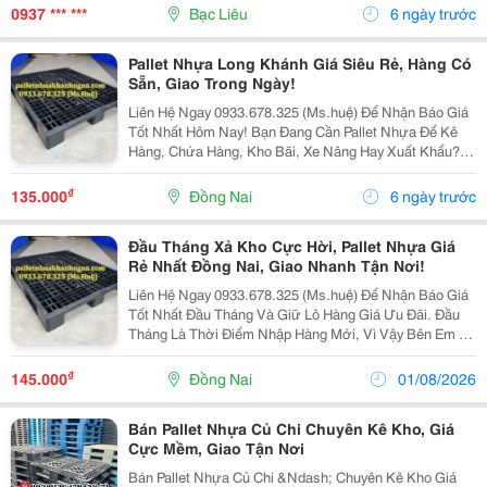
Cấp Pallet Nhựa Mới Và Pallet Nhựa Cũ Chất Lượng...
0937 *** ***
Bạc Liêu
6 ngày trước
Pallet Nhựa Long Khánh Giá Siêu Rẻ, Hàng Có
Sẵn, Giao Trong Ngày!
Liên Hệ Ngay 0933.678.325 (Ms.huệ) Để Nhận Báo Giá
Tốt Nhất Hôm Nay! Bạn Đang Cần Pallet Nhựa Để Kê
Hàng, Chứa Hàng, Kho Bãi, Xe Nâng Hay Xuất Khẩu?
Chúng Tôi Chuyên Thanh Lý Pallet Nhựa Giá Rẻ Nhất
Tại Long Khánh , Hàng Đẹp, Chất Lượng, Có Sẵn...
₫
135.000
Đồng Nai
6 ngày trước
Đầu Tháng Xả Kho Cực Hời, Pallet Nhựa Giá
Rẻ Nhất Đồng Nai, Giao Nhanh Tận Nơi!
Liên Hệ Ngay 0933.678.325 (Ms.huệ) Để Nhận Báo Giá
Tốt Nhất Đầu Tháng Và Giữ Lô Hàng Giá Ưu Đãi. Đầu
Tháng Là Thời Điểm Nhập Hàng Mới, Vì Vậy Bên Em Xả
Kho Số Lượng Lớn Pallet Nhựa Với Mức Giá Cực Kỳ
Ưu Đãi Dành Cho Khách Hàng Tại Đồng Nai Và Các...
₫
145.000
Đồng Nai
01/08/2026
Bán Pallet Nhựa Củ Chi Chuyên Kê Kho, Giá
Cực Mềm, Giao Tận Nơi
Bán Pallet Nhựa Củ Chi &Ndash; Chuyên Kê Kho Giá