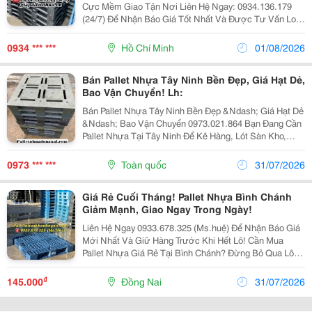
Cực Mềm Giao Tận Nơi Liên Hệ Ngay: 0934.136.179
(24/7) Để Nhận Báo Giá Tốt Nhất Và Được Tư Vấn Loại
Pallet Phù Hợp Với Nhu Cầu Của Bạn! Bạn Đang Cần
Pallet Nhựa Kê Kho Để Lót Sàn, Nâng Hàng, Bảo...
0934 *** ***
Hồ Chí Minh
01/08/2026
Bán Pallet Nhựa Tây Ninh Bền Đẹp, Giá Hạt Dẻ,
Bao Vận Chuyển! Lh:
Bán Pallet Nhựa Tây Ninh Bền Đẹp &Ndash; Giá Hạt Dẻ
&Ndash; Bao Vận Chuyển 0973.021.864 Bạn Đang Cần
Pallet Nhựa Tại Tây Ninh Để Kê Hàng, Lót Sàn Kho,
Xuất Khẩu Hoặc Vận Chuyển? Chúng Tôi Chuyên Cung
Cấp Pallet Nhựa Mới &Amp; Pallet Nhựa Cũ Chất...
0973 *** ***
Toàn quốc
31/07/2026
Giá Rẻ Cuối Tháng! Pallet Nhựa Bình Chánh
Giảm Mạnh, Giao Ngay Trong Ngày!
Liên Hệ Ngay 0933.678.325 (Ms.huệ) Để Nhận Báo Giá
Mới Nhất Và Giữ Hàng Trước Khi Hết Lô! Cần Mua
Pallet Nhựa Giá Rẻ Tại Bình Chánh? Đừng Bỏ Qua Lô
Hàng Đang Thanh Lý Với Mức Giá Cực Tốt, Số Lượng
Lớn, Giao Nhanh Trong Ngày! ✅ Pallet Nhựa Mới Và...
₫
145.000
Đồng Nai
31/07/2026