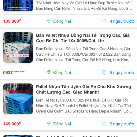
Tốt Nhất Hôm Nay Và Giữ Lô Hàng Đẹp Trước Khi Hết!
Bạn Đang Cần Pallet Nhựa Giá Rẻ Để Kê Hàng, Lót Sàn,
Lưu Kho Hay Xuất Khẩu? Kho Đang Thanh Lý Số Lượng
Lớn Pallet Nhựa Với Giá Cực Ưu Đãi , Hàng...
₫
135.000
Đồng Nai
4 ngày trước
Bán Pallet Nhựa Đồng Nai Tải Trọng Cao, Giá
Cực Rẻ Chỉ Từ 1Xx.000Đ/Cái. Lh:
Bán Pallet Nhựa Đồng Nai Tải Trọng Cao &Ndash; Giá
Cực Rẻ Chỉ Từ 1Xx.000Đ/Cái 0937.612.822 Bạn Đang
Cần Pallet Nhựa Tải Trọng Cao Để Kê Hàng, Lưu Kho,
Xuất Khẩu Hoặc Vận Chuyển? Chúng Tôi Chuyên Cung
Cấp Pallet Nhựa Mới Và Pallet Nhựa Cũ Chất Lượng...
0937 *** ***
Đồng Nai
5 ngày trước
Pallet Nhựa Tân Uyên Giá Rẻ Cho Kho Xưởng ,
Chất Lượng Cao, Giao Nhanh!
Liên Hệ Ngay 0933.678.325 (Ms.huệ) Để Giữ Giá Tốt
Hôm Nay! Đợt Thanh Lý Pallet Nhựa Lớn Nhất Tại Tân
Uyên! Giá Giảm Sâu &Ndash; Hàng Đẹp &Ndash; Có
Sẵn Kho &Ndash; Chốt Đơn Là Giao Ngay Tận Nơi! ✅
Ưu Đãi Chỉ Có Trong Đợt Xả Kho: Giá Rẻ Hơn...
₫
145.000
Đồng Nai
5 ngày trước