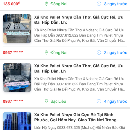
Với Mức Giá Cực Kỳ Ưu Đãi, Phù Hợp Cho Kho...
₫
135.000
Đồng Nai
3 ngày trước
Xả Kho Pallet Nhựa Cần Thơ, Giá Cực Rẻ, Ưu
Đãi Hấp Dẫn. Lh:
Xả Kho Pallet Nhựa Cần Thơ &Ndash; Giá Cực Rẻ Ưu
Đãi Hấp Dẫn 0937.612.822 Bạn Đang Tìm Pallet Nhựa
Cần Thơ Giá Rẻ Để Phục Vụ Kho Bãi, Vận Chuyển Hàng
Hóa Hay Xuất Khẩu? Đây Chính Là Cơ Hội Không Nên
Bỏ Lỡ! ✅ Vì Sao Nên Chọn Pallet Nhựa Xả Kho? ...
0937 *** ***
Đồng Nai
3 ngày trước
Xả Kho Pallet Nhựa Cần Thơ, Giá Cực Rẻ, Ưu
Đãi Hấp Dẫn. Lh
Xả Kho Pallet Nhựa Cần Thơ &Ndash; Giá Cực Rẻ Ưu
Đãi Hấp Dẫn 0937.612.822 Bạn Đang Tìm Pallet Nhựa
Cần Thơ Giá Rẻ Để Phục Vụ Kho Bãi, Vận Chuyển Hàng
Hóa Hay Xuất Khẩu? Đây Chính Là Cơ Hội Không Nên
Bỏ Lỡ! ✅ Vì Sao Nên Chọn Pallet Nhựa Xả Kho? ...
0937 *** ***
Bạc Liêu
4 ngày trước
Xả Kho Pallet Nhựa Giá Cực Rẻ Tại Bình
Phước, Gọi Hôm Nay, Giao Tận Nơi Trong
Ngày!
Liên Hệ Ngay 0933.678.325 (Ms.huệ) Để Nhận Báo Giá