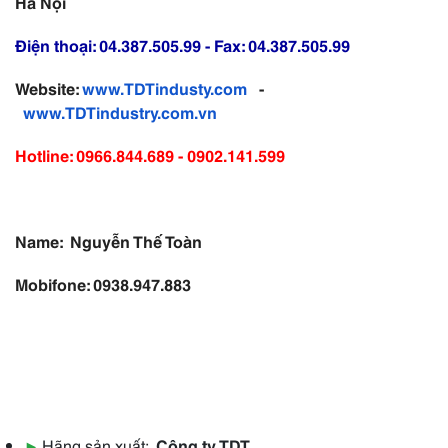
Hà Nội
Điện thoại: 04.387.505.99 - Fax:
04.387.505.99
Website:
www.TDTindusty.com
-
www.TDTindustry.com.vn
Hotline: 0966.844.689 - 0902.141.599
Name: Nguyễn Thế Toàn
Mobifone: 0938.947.883
▶
Hãng sản xuất:
Công ty TDT