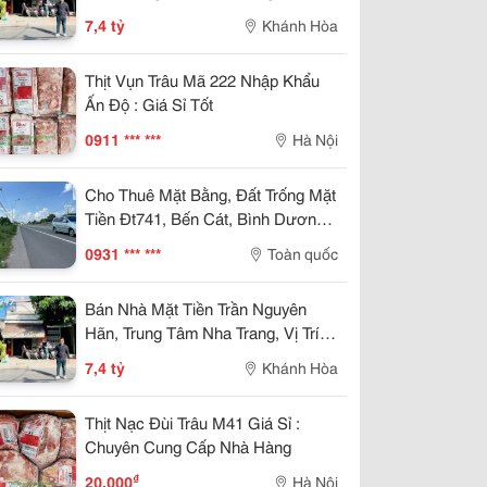
Kinh Doanh Đẹp, Giá 7,4 Tỷ
7,4 tỷ
Khánh Hòa
Thịt Vụn Trâu Mã 222 Nhập Khẩu
Ấn Độ : Giá Sỉ Tốt
0911 *** ***
Hà Nội
Cho Thuê Mặt Bằng, Đất Trống Mặt
Tiền Đt741, Bến Cát, Bình Dương,
8.500M²
0931 *** ***
Toàn quốc
Bán Nhà Mặt Tiền Trần Nguyên
Hãn, Trung Tâm Nha Trang, Vị Trí
Kinh Doanh Đẹp, Giá 7,4 Tỷ
7,4 tỷ
Khánh Hòa
Thịt Nạc Đùi Trâu M41 Giá Sỉ :
Chuyên Cung Cấp Nhà Hàng
₫
20.000
Hà Nội