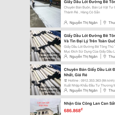
Giấy Dầu Lót Đường Bê Tôn
Chuyên Bán Buôn, Bán Lẻ Vật Tư 
Thành Rẻ , Hàng Có Sẵn
Nguyễn Thị Ngân
Thư
Nội
Giấy Dầu Lót Đường Bê Tôn
Và Tìn Đại Lý Trên Toàn Qu
Giấy Dầu Lót Đường Bê Tông Thủ 
Mục Đích Sử Dụng Của Giấy Dầu 
Kết Cấu Đá Cát Xi Măng Được Bề
Nguyễn Thị Ngân
Thư
Nội
Chuyên Bán Giấy Dầu Lót 
Nhất, Giá Rẻ
☎ Hotline : 0912.353.363 (Mr.kính) 0943.499.688 (Ms.ngân) Công Ty Cổ Phầ
Xuất Nhập Khẩu Đầu Tư Thương Mại Việt Nam Chuyên C
Thuật, Giấy Dầu, Tấm Alu, Dầu Má
Nguyễn Thị Ngân
Thư
Lưới Địa Kỹ Thuật Cốt...
Nội
Nhận Gia Công Lan Can Sắt
₫
686.868