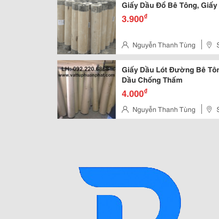
Giấy Dầu Đổ Bê Tông, Giấ
₫
3.900
Nguyễn Thanh Tùng
Liet, Dong Da, Ha Noi
Giấy Dầu Lót Đường Bê Tông
Dầu Chống Thấm
₫
4.000
Nguyễn Thanh Tùng
Liet, Dong Da, Ha Noi