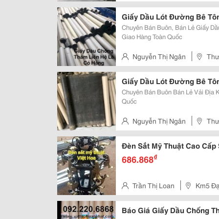
Nội
Giấy Dầu Lót Đường Bê Tô
Chuyên Bán Buôn, Bán Lẻ Giấy Dầ
Giao Hàng Toàn Quốc
Nguyễn Thị Ngân
Thư
Nội
Giấy Dầu Lót Đường Bê Tôn
Chuyên Bán Buôn Bán Lẻ Vải Địa 
Quốc
Nguyễn Thị Ngân
Thư
Nội
Đèn Sắt Mỹ Thuật Cao Cấp 
₫
686.868
Trần Thị Loan
Km5 Đạ
Báo Giá Giấy Dầu Chống 