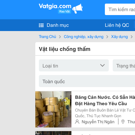
Danh mục
Liên hệ QC
Trang Chủ
Công nghiệp, xây dựng
Xây dựng
Vật liệu chống thấm
Băng Cản Nước. Có Sẵn Hà
Đặt Hàng Theo Yêu Cầu
Chuyên Bán Buôn Bán Lẻ Vật Tư C
Quốc, Thủ Tục Nhanh Gọn
Nguyễn Thị Ngân
Thư
Nội