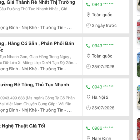
g, Giá Thành Rẻ Nhất Thị Trường
0943 *** ***
Cầu Đường Thủ Tục Nhanh Nhất , Giá
Toàn quốc
2 ngày trước
ợng Đình - Nhị Khê - Thường Tín - Hà
g , Hàng Có Sẵn , Phân Phối Bán
0943 *** ***
ốc
Toàn quốc
Tục Nhanh Gọn, Giao Hàng Trong Ngày ,
Là Dữ Lớp Xi Măng Lớp Dưới Tạo Độ Gắn
25/07/2026
n Chặt Hơn
ợng Đình - Nhị Khê - Thường Tín - Hà
Đường Bê Tông, Thủ Tục Nhanh
0943 *** ***
Hà Nội 2
n
ung Cấp : Vải Địa Kĩ
25/07/2026
y Biến Thế, Vỉ Thoát Nước, Matit Chèn Khe,
ợng Đình - Nhị Khê - Thường Tín - Hà
 Nghệ Thuật Giá Tốt
0986 *** ***
Nam Định