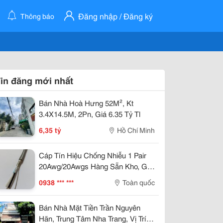
Đăng nhập / Đăng ký
Thông báo
in đăng mới nhất
Bán Nhà Hoà Hưng 52M², Kt
3.4X14.5M, 2Pn, Giá 6.35 Tỷ Tl
6,35 tỷ
Hồ Chí Minh
Cáp Tín Hiệu Chống Nhiễu 1 Pair
20Awg/20Awgs Hàng Sẵn Kho, Giá
Tốt Đà Nẵng, Huế
0938 *** ***
Toàn quốc
Bán Nhà Mặt Tiền Trần Nguyên
Hãn, Trung Tâm Nha Trang, Vị Trí