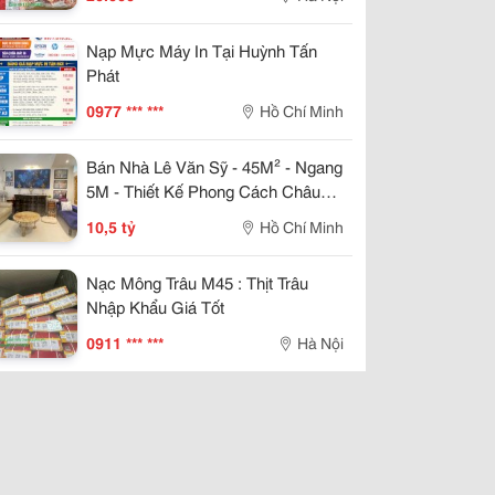
Nạp Mực Máy In Tại Huỳnh Tấn
Phát
0977 *** ***
Hồ Chí Minh
Bán Nhà Lê Văn Sỹ - 45M² - Ngang
5M - Thiết Kế Phong Cách Châu
Âu - 3 Pn Khép Kín - Giá 10.5 Tỷ
10,5 tỷ
Hồ Chí Minh
Nạc Mông Trâu M45 : Thịt Trâu
Nhập Khẩu Giá Tốt
0911 *** ***
Hà Nội