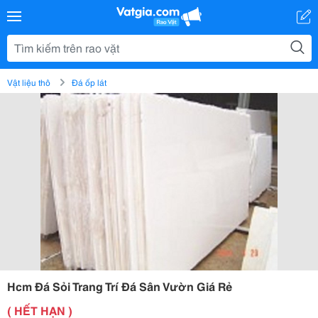
Vật liệu thô
Đá ốp lát
Hcm Đá Sỏi Trang Trí Đá Sân Vườn Giá Rẻ
( HẾT HẠN )