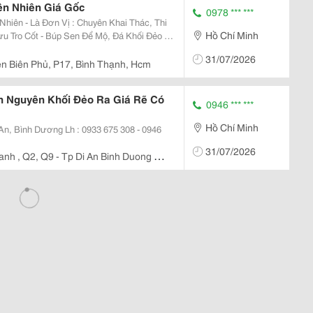
ên Nhiên Giá Gốc
0978 *** ***
Hồ Chí Minh
ng
31/07/2026
ện Biên Phủ, P17, Bình Thạnh, Hcm
n Nguyên Khối Đẻo Ra Giá Rẽ Có
0946 *** ***
Hồ Chí Minh
 An, Bình Dương Lh : 0933 675 308 - 0946
31/07/2026
anh , Q2, Q9 - Tp Di An Binh Duong -