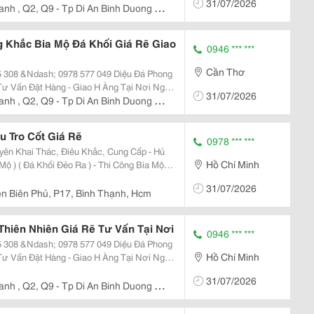
31/07/2026
anh , Q2, Q9 - Tp Di An Binh Duong -
 Khắc Bia Mộ Đá Khối Giá Rẽ Giao
0946 *** ***
Cần Thơ
&Ndash; 0978 577 049 Diệu Đá Phong
31/07/2026
anh , Q2, Q9 - Tp Di An Binh Duong -
 Tro Cốt Giá Rẽ
0978 *** ***
Hồ Chí Minh
ng Bia Mộ
31/07/2026
ện Biên Phủ, P17, Bình Thạnh, Hcm
hiên Nhiên Giá Rẽ Tư Vấn Tại Nơi
0946 *** ***
&Ndash; 0978 577 049 Diệu Đá Phong
Hồ Chí Minh
31/07/2026
anh , Q2, Q9 - Tp Di An Binh Duong -