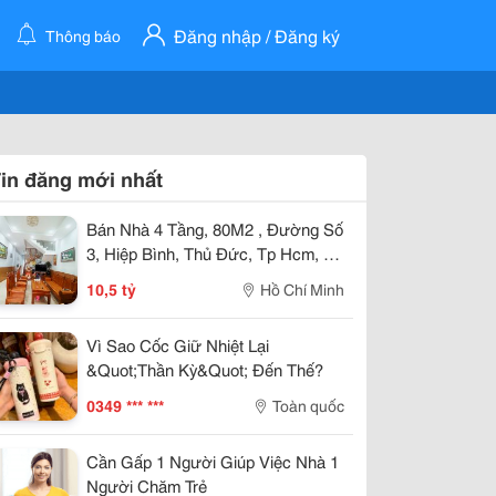
Đăng nhập / Đăng ký
Thông báo
in đăng mới nhất
Bán Nhà 4 Tầng, 80M2 , Đường Số
3, Hiệp Bình, Thủ Đức, Tp Hcm, Sổ
Hồng Riêng, Giá 10.5 Tỷ.
10,5 tỷ
Hồ Chí Minh
Vì Sao Cốc Giữ Nhiệt Lại
&Quot;Thần Kỳ&Quot; Đến Thế?
0349 *** ***
Toàn quốc
Cần Gấp 1 Người Giúp Việc Nhà 1
Người Chăm Trẻ