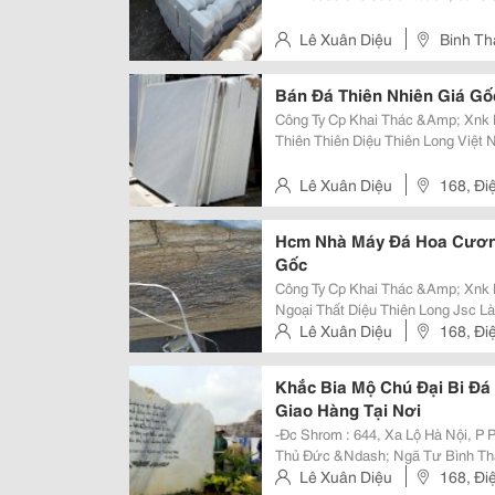
An, Bình Dương &Ndash; Tp Biên 
Các Tỉnh Miền Tây. +...
Lê Xuân Diệu
Binh Th
Bien Hoa - Dong Nai.
Bán Đá Thiên Nhiên Giá Gố
Công Ty Cp Khai Thác &Amp; Xnk Khoáng S
Thiên Thiên Diệu Thiên Long Việt Nam Là Đơn Vị : - Chuyên Khai Th
Cấp &Amp; Thi Công , Sữa Chửa, 
Mable ), Đá Hoa Cương ( Granit
Lê Xuân Diệu
168, Đi
Hcm Nhà Máy Đá Hoa Cương
Gốc
Công Ty Cp Khai Thác &Amp; Xnk Khoáng S
Ngoại Thất Diệu Thiên Long Jsc Là Đơn Vị : - Chuyên Khai Thác, Cung Cấp,
Thi Công , Diêu Khắc, Đá Hoa Cư
Lê Xuân Diệu
168, Đi
Non Nước, Đá Chẻ, Sỏi Trắng Tr
Khắc Bia Mộ Chú Đại Bi Đ
Giao Hàng Tại Nơi
-Đc Shrom : 644, Xa Lộ Hà Nội, P Phước 
Thủ Đức &Ndash; Ngã Tư Bình Thái ) - Vp Gd : Cạnh Chùa Thiên Quan
Hòa, Dĩ An, Bình Dương ( Gần Ngã Ba Cây Lơn &Ndash; Chợ Đông Hòa ) Đc
Lê Xuân Diệu
168, Đi