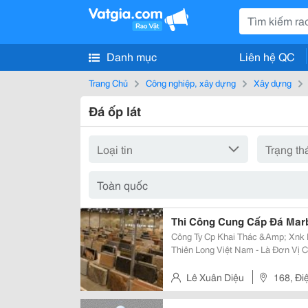
Danh mục
Liên hệ QC
Trang Chủ
Công nghiệp, xây dựng
Xây dựng
Đá ốp lát
Thi Công Cung Cấp Đá Mar
Công Ty Cp Khai Thác &Amp; Xnk Khoáng Sản
Thiên Long Việt Nam - Là Đơn Vị Chuyên : Khai Thác &Ndash; Cung Cấp
&Ndash; T Ư Vấn Thiết Kế, Thi 
Thấm &Ndash; Đánh Bóng &Ndash
Lê Xuân Diệu
168, Đi