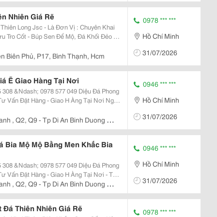
ên Nhiên Giá Rẽ
0978 *** ***
Hồ Chí Minh
ng
31/07/2026
ện Biên Phủ, P17, Bình Thạnh, Hcm
iá Ẽ Giao Hàng Tại Nơi
0946 *** ***
&Ndash; 0978 577 049 Diệu Đá Phong
Hồ Chí Minh
31/07/2026
anh , Q2, Q9 - Tp Di An Binh Duong -
Đá Bia Mộ Mộ Bằng Men Khắc Bia
0946 *** ***
Hồ Chí Minh
&Ndash; 0978 577 049 Diệu Đá Phong
31/07/2026
n Nhiên
anh , Q2, Q9 - Tp Di An Binh Duong -
t Đá Thiên Nhiên Giá Rẽ
0978 *** ***