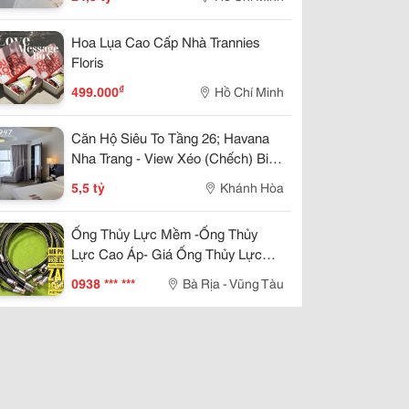
Hoa Lụa Cao Cấp Nhà Trannies
Floris
₫
499.000
Hồ Chí Minh
Căn Hộ Siêu To Tầng 26; Havana
Nha Trang - View Xéo (Chếch) Biển
Trần Phú Thuê 25Tr/Tháng 5,5 Tỷ
5,5 tỷ
Khánh Hòa
Ống Thủy Lực Mềm -Ống Thủy
Lực Cao Áp- Giá Ống Thủy Lực
-Ống Dầu Thủy Lực- Ống Dầu
0938 *** ***
Bà Rịa - Vũng Tàu
Thủy Lực 1 2- Ống Thủy Lực Phi
21- Ống Thủy Lực 1 4 -Ống Thủy
Lực 3 8