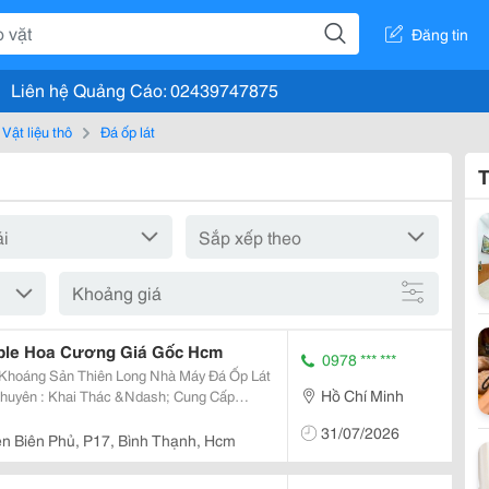
Đăng tin
Liên hệ Quảng Cáo: 02439747875
Vật liệu thô
Đá ốp lát
T
Khoảng giá
ble Hoa Cương Giá Gốc Hcm
0978 *** ***
 Thiên Long Nhà Máy Đá Ốp Lát
Hồ Chí Minh
Công &Ndash; Sửa Chữa &Ndash; Chống
31/07/2026
; Đá Cẩm T
ện Biên Phủ, P17, Bình Thạnh, Hcm