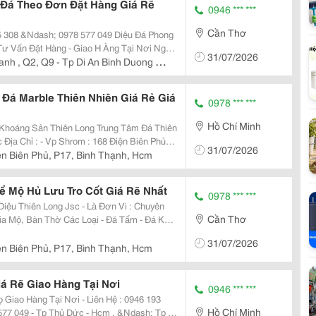
Đá Theo Đơn Đặt Hàng Giá Rẽ
0946 *** ***
Cần Thơ
&Ndash; 0978 577 049 Diệu Đá Phong
31/07/2026
anh , Q2, Q9 - Tp Di An Binh Duong -
Đá Marble Thiên Nhiên Giá Rẻ Giá
0978 *** ***
Hồ Chí Minh
Thiên Long Trung Tâm Đá Thiên
31/07/2026
ện Biên Phủ, P17, Bình Thạnh, Hcm
ể Mộ Hủ Lưu Tro Cốt Giá Rẽ Nhất
0978 *** ***
Cần Thơ
31/07/2026
ện Biên Phủ, P17, Bình Thạnh, Hcm
iá Rẽ Giao Hàng Tại Nơi
0946 *** ***
193
Hồ Chí Minh
 &Ndash; Tp Dĩ