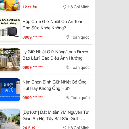
12 triệu
Hồ Chí Minh
Hộp Cơm Giữ Nhiệt Có An Toàn
Cho Sức Khỏe Không?
0909 *** ***
Toàn quốc
Ly Giữ Nhiệt Giữ Nóng/Lạnh Được
Bao Lâu? Các Điều Ảnh Hưởng
0909 *** ***
Toàn quốc
Nên Chọn Bình Giữ Nhiệt Có Ống
Hút Hay Không Ống Hút?
0909 *** ***
Toàn quốc
[Dp100*] Đất M.tiền 7M Nguyễn Tư
Giản An Hội Tây Sát Sân Golf -
24.X Tỷ
24,5 tỷ
Hồ Chí Minh