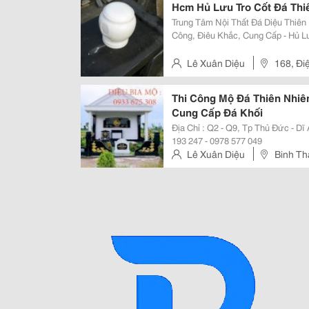
Hcm Hủ Lưu Tro Cốt Đá Thi
Trung Tâm Nội Thất Đá Diệu Thiên Nhiên - Là Đơn Vị : Chuyên Khai Thác, Thi
Công, Điêu Khắc, Cung Cấp - Hủ Lưu Tro Cốt - Búp Sen Để Mộ, Đá Khối Đẻo Ra
- Thi Công Bia, Mộ Đá Tấm Đá Khối Giá Trị Vĩnh Cửu - Cùng Một Chất Lượ
Giá Tố
Lê Xuân Diệu
168, Đi
Thi Công Mộ Đá Thiên Nhiê
Cung Cấp Đá Khối
Địa Chỉ : Q2 - Q9, Tp Thủ Đức - Dĩ
193 247 - 0978 577 049
Lê Xuân Diệu
Binh Th
Bien Hoa - Dong Nai.