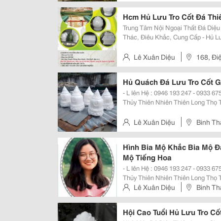
Mail : Dieuthienlongvie
Hcm Hủ Lưu Tro Cốt Đá Thi
Trung Tâm Nội Ngoại Thất Đá Diệu Thiên Long Jsc - Là Đơn Vị : Chuyên Khai
Thác, Điêu Khắc, Cung Cấp - Hủ Lưu Tro Cốt - Búp Sen Để Mộ, Đá Khối Đẻo Ra
- Thi Công Bia, Mộ Đá Tấm Đá Khối Giá Trị Vĩnh Cửu - Cùng Một Chất Lượ
Giá Tốt Nh
Lê Xuân Diệu
168, Đi
Hủ Quách Đá Lưu Tro Cốt G
- L Iên Hệ : 0946 193 247 - 0933 675 308 
Thủy Thiên Nhiên Thiên Long Thọ Tư Vấn Đặt Hàng - Giao H Àng Tại Nơi Ngay
Lập Tức . - Tư Vấn Thiết Kế Xây Dựng Mộ - Khắc Bia - Đá Hoa Cương , Đá
Khối Thiên Nhiên...
Lê Xuân Diệu
Binh Th
Bien Hoa - Dong Nai.
Hình Bia Mộ Khắc Bia Mộ 
Mộ Tiếng Hoa
- L Iên Hệ : 0946 193 247 - 0933 675 308 
Thủy Thiên Nhiên Thiên Long Thọ Tư Vấn Đặt Hàng - Giao H Àng Tại Nơi - Tư
Vấn Thiết Kế Xây Dựng Mộ - Khắc Bia - Đá Hoa Cương , Đá Khối Thiê
Lê Xuân Diệu
Binh Th
&Ndash; Sản...
Bien Hoa - Dong Nai.
Hội Cao Tuổi Hủ Lưu Tro Cố