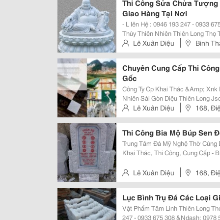
Thi Công Sửa Chửa Tượng 
Giao Hàng Tại Nơi
- L Iên Hệ : 0946 193 247 - 0933 675 308 
Thủy Thiên Nhiên Thiên Long Thọ Tư Vấn Đặt Hàng - Giao H Àng Tại Nơi Ngay
Lập Tức . - Tư Vấn Thiết Kế Xây Dựng Mộ - Khắc Bia - Đá Hoa Cương , Đá
Lê Xuân Diệu
Binh Th
Khối Thiên Nhiên...
Bien Hoa - Dong Nai.
Chuyên Cung Cấp Thi Công 
Gốc
Công Ty Cp Khai Thác &Amp; Xnk Khoáng Sản 
Nhiên Sài Gòn Diệu Thiên Long Jsc Địa Chỉ : - Vp Shrom : 168 Điện Biên Phủ,
P. 17, Q. Bình Thạnh, Tp Hcm. - Mỏ Nhà Máy : Quỳ Hợp, Nghệ An - Mst :
Lê Xuân Diệu
168, Đi
2900862009 -
Thi Công Bia Mộ Búp Sen Đ
Trung Tâm Đá Mỹ Nghệ Thờ Cúng Diệu Thiên Long Jsc - Là Đơn Vi : Chuyên
Khai Thác, Thi Công, Cung Cấp - Bia Mộ, Bàn Thờ Các Loại - Đá Tấm - Đá Khối
- Hủ Lưu Tro Cốt - Búp Sen Để Mộ Đồ Thờ Để Mộ Các Loại... - Đá Trắng Non
Nước Đá K
Lê Xuân Diệu
168, Đi
Lục Bình Trụ Đá Các Loại G
Vật Phẩm Tâm Linh Thiên Long Thọ Giao Hàng Tại Nơi - Liên Hệ : 0946 
247 - 0933 675 308 &Ndash; 0978 577 049 - Tp Thủ Dức - Hcm ,