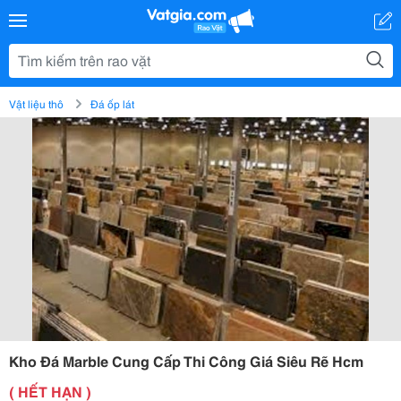
Vật liệu thô
Đá ốp lát
Kho Đá Marble Cung Cấp Thi Công Giá Siêu Rẽ Hcm
( HẾT HẠN )