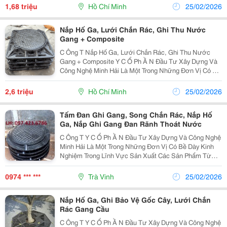
Song Chắn Rác &Hellip; Phục Vụ Cho Các Công Trình
1,68 triệu
Hồ Chí Minh
25/02/2026
Hạ Tần
Nắp Hố Ga, Lưới Chắn Rác, Ghi Thu Nước
Gang + Composite
C Ông T Nắp Hố Ga, Lưới Chắn Rác, Ghi Thu Nước
Gang + Composite Y C Ổ Ph Ầ N Đầu Tư Xây Dựng Và
Công Nghệ Minh Hải Là Một Trong Những Đơn Vị Có Bề
Dày Kinh Nghiệm Trong Lĩnh Vực Sản Xuất Các Sản
Phẩm Từ Gang Cầu, Gang Xám Như: Nắp Bể Cáp, Nắp
2,6 triệu
Hồ Chí Minh
25/02/2026
H
Tấm Đan Ghi Gang, Song Chắn Rác, Nắp Hố
Ga, Nắp Ghi Gang Đan Rãnh Thoát Nước
C Ông T Y C Ổ Ph Ầ N Đầu Tư Xây Dựng Và Công Nghệ
Minh Hải Là Một Trong Những Đơn Vị Có Bề Dày Kinh
Nghiệm Trong Lĩnh Vực Sản Xuất Các Sản Phẩm Từ
Gang Cầu, Gang Xám Như: Nắp Bể Cáp, Nắp Hố Ga,
Song Chắn Rác &Hellip; Phục Vụ Cho Các Công Trình
0974 *** ***
Trà Vinh
25/02/2026
Hạ Tần
Nắp Hố Ga, Ghi Bảo Vệ Gốc Cây, Lưới Chắn
Rác Gang Cầu
C Ông T Y C Ổ Ph Ầ N Đầu Tư Xây Dựng Và Công Nghệ