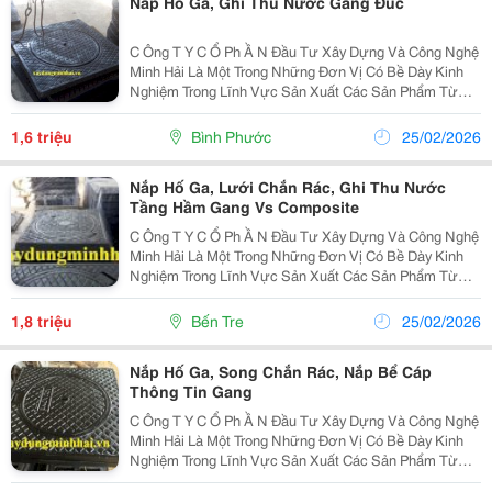
Nắp Hố Ga, Ghi Thu Nước Gang Đúc
C Ông T Y C Ổ Ph Ầ N Đầu Tư Xây Dựng Và Công Nghệ
Minh Hải Là Một Trong Những Đơn Vị Có Bề Dày Kinh
Nghiệm Trong Lĩnh Vực Sản Xuất Các Sản Phẩm Từ
Gang Cầu, Gang Xám Như: Nắp Bể Cáp , Nắp Hố Ga,
Song Chắn Rác &Hellip; Phục Vụ Cho Các Công Trình
1,6 triệu
Bình Phước
25/02/2026
Hạ...
Nắp Hố Ga, Lưới Chắn Rác, Ghi Thu Nước
Tầng Hầm Gang Vs Composite
C Ông T Y C Ổ Ph Ầ N Đầu Tư Xây Dựng Và Công Nghệ
Minh Hải Là Một Trong Những Đơn Vị Có Bề Dày Kinh
Nghiệm Trong Lĩnh Vực Sản Xuất Các Sản Phẩm Từ
Gang Cầu, Gang Xám Như: Nắp Bể Cáp , Nắp Hố Ga,
Song Chắn Rác &Hellip; Phục Vụ Cho Các Công Trình
1,8 triệu
Bến Tre
25/02/2026
Hạ...
Nắp Hố Ga, Song Chắn Rác, Nắp Bể Cáp
Thông Tin Gang
C Ông T Y C Ổ Ph Ầ N Đầu Tư Xây Dựng Và Công Nghệ
Minh Hải Là Một Trong Những Đơn Vị Có Bề Dày Kinh
Nghiệm Trong Lĩnh Vực Sản Xuất Các Sản Phẩm Từ
Gang Cầu, Gang Xám Như: Nắp Bể Cáp , Nắp Hố Ga,