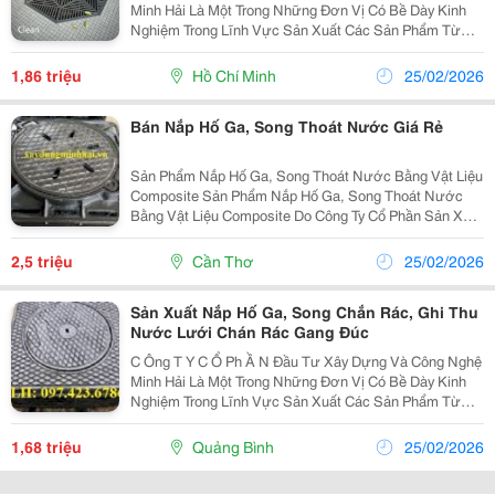
Minh Hải Là Một Trong Những Đơn Vị Có Bề Dày Kinh
Nghiệm Trong Lĩnh Vực Sản Xuất Các Sản Phẩm Từ
Gang Cầu, Gang Xám Như: Nắp Bể Cáp, Nắp Hố Ga,
Song Chắn Rác &Hellip; Phục Vụ Cho Các Công Trình
1,86 triệu
Hồ Chí Minh
25/02/2026
Hạ...
Bán Nắp Hố Ga, Song Thoát Nước Giá Rẻ
Sản Phẩm Nắp Hố Ga, Song Thoát Nước Bằng Vật Liệu
Composite Sản Phẩm Nắp Hố Ga, Song Thoát Nước
Bằng Vật Liệu Composite Do Công Ty Cổ Phần Sản Xuất
Và Thương Mại Công Nghệ Xây Dựng Trường Sơn
Chúng Tôi Nghiên Cứu , Sản Xuất Sản Phẩm Chúng Tôi
2,5 triệu
Cần Thơ
25/02/2026
Sản...
Sản Xuất Nắp Hố Ga, Song Chắn Rác, Ghi Thu
Nước Lưới Chán Rác Gang Đúc
C Ông T Y C Ổ Ph Ầ N Đầu Tư Xây Dựng Và Công Nghệ
Minh Hải Là Một Trong Những Đơn Vị Có Bề Dày Kinh
Nghiệm Trong Lĩnh Vực Sản Xuất Các Sản Phẩm Từ
Gang Cầu, Gang Xám Như: Nắp Bể Cáp, Nắp Hố Ga,
Song Chắn Rác &Hellip; Phục Vụ Cho Các Công Trình
1,68 triệu
Quảng Bình
25/02/2026
Hạ...