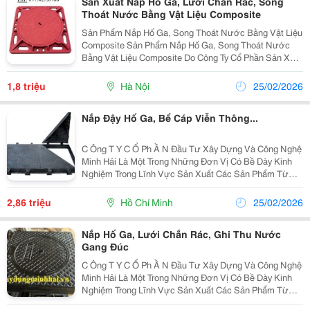
Sản Xuất Nắp Hố Ga, Lưới Chắn Rác, Song
Thoát Nước Bằng Vật Liệu Composite
Sản Phẩm Nắp Hố Ga, Song Thoát Nước Bằng Vật Liệu
Composite Sản Phẩm Nắp Hố Ga, Song Thoát Nước
Bằng Vật Liệu Composite Do Công Ty Cổ Phần Sản Xuất
Và Thương Mại Công Nghệ Xây Dựng Trường Sơn
Chúng Tôi Nghiên Cứu , Sản Xuất Sản Phẩm Chúng Tôi
1,8 triệu
Hà Nội
25/02/2026
Sản...
Nắp Đậy Hố Ga, Bể Cáp Viễn Thông...
C Ông T Y C Ổ Ph Ầ N Đầu Tư Xây Dựng Và Công Nghệ
Minh Hải Là Một Trong Những Đơn Vị Có Bề Dày Kinh
Nghiệm Trong Lĩnh Vực Sản Xuất Các Sản Phẩm Từ
Gang Cầu, Gang Xám Như: Nắp Bể Cáp, Nắp Hố Ga,
Song Chắn Rác &Hellip; Phục Vụ Cho Các Công Trình
2,86 triệu
Hồ Chí Minh
25/02/2026
Hạ Tần
Nắp Hố Ga, Lưới Chắn Rác, Ghi Thu Nước
Gang Đúc
C Ông T Y C Ổ Ph Ầ N Đầu Tư Xây Dựng Và Công Nghệ
Minh Hải Là Một Trong Những Đơn Vị Có Bề Dày Kinh
Nghiệm Trong Lĩnh Vực Sản Xuất Các Sản Phẩm Từ
Gang Cầu, Gang Xám Như: Nắp Bể Cáp, Nắp Hố Ga,