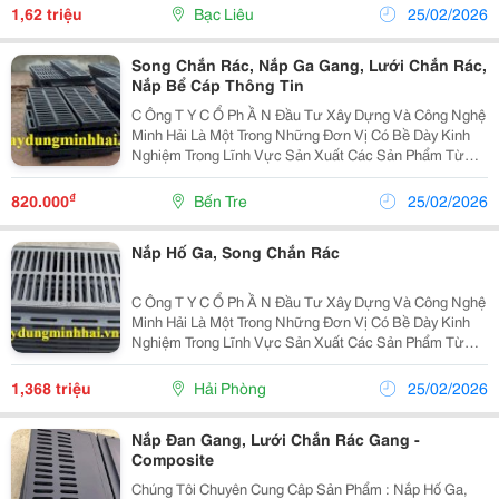
Song Chắn Rác &Hellip; Phục Vụ Cho Các Công Trình
1,62 triệu
Bạc Liêu
25/02/2026
Hạ Tầ
Song Chắn Rác, Nắp Ga Gang, Lưới Chắn Rác,
Nắp Bể Cáp Thông Tin
C Ông T Y C Ổ Ph Ầ N Đầu Tư Xây Dựng Và Công Nghệ
Minh Hải Là Một Trong Những Đơn Vị Có Bề Dày Kinh
Nghiệm Trong Lĩnh Vực Sản Xuất Các Sản Phẩm Từ
Gang Cầu, Gang Xám Như: Nắp Bể Cáp , Nắp Hố Ga,
Song Chắn Rác &Hellip; Phục Vụ Cho Các Công Trình
₫
820.000
Bến Tre
25/02/2026
Hạ...
Nắp Hố Ga, Song Chắn Rác
C Ông T Y C Ổ Ph Ầ N Đầu Tư Xây Dựng Và Công Nghệ
Minh Hải Là Một Trong Những Đơn Vị Có Bề Dày Kinh
Nghiệm Trong Lĩnh Vực Sản Xuất Các Sản Phẩm Từ
Gang Cầu, Gang Xám Như: Nắp Bể Cáp , Nắp Hố Ga,
Song Chắn Rác &Hellip; Phục Vụ Cho Các Công Trình
1,368 triệu
Hải Phòng
25/02/2026
Hạ Tầ
Nắp Đan Gang, Lưới Chắn Rác Gang -
Composite
Chúng Tôi Chuyên Cung Câp Sản Phẩm : Nắp Hố Ga,