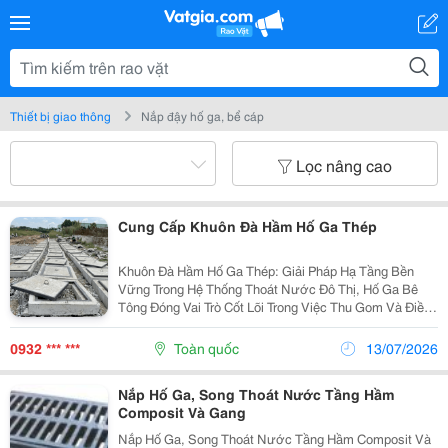
Thiết bị giao thông
Nắp đậy hố ga, bể cáp
Lọc nâng cao
Cung Cấp Khuôn Đà Hầm Hố Ga Thép
Khuôn Đà Hầm Hố Ga Thép: Giải Pháp Hạ Tầng Bền
Vững Trong Hệ Thống Thoát Nước Đô Thị, Hố Ga Bê
Tông Đóng Vai Trò Cốt Lõi Trong Việc Thu Gom Và Điều
Tiết Dòng Chảy Nước Mưa, Nước Thải. Để Kiến Tạo
Nên Một Công Trình Bền Bỉ, Chịu Tải Tốt, Công Đoạn...
0932 *** ***
Toàn quốc
13/07/2026
Nắp Hố Ga, Song Thoát Nước Tầng Hầm
Composit Và Gang
Nắp Hố Ga, Song Thoát Nước Tầng Hầm Composit Và