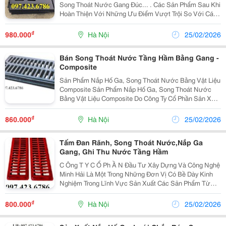
Song Thoát Nước Gang Đúc... . Các Sản Phẩm Sau Khi
Hoàn Thiện Với Những Ưu Điểm Vượt Trội So Với Các
Sản Phẩm Cùng Loại Về Khả Năng Chịu Lực Va Đập,
Chịu Tải Trọng Cao, Tính Thẩm Mỹ, Có Chốt Chống
₫
980.000
Hà Nội
25/02/2026
Trộm....
Bán Song Thoát Nước Tầng Hầm Bằng Gang -
Composite
Sản Phẩm Nắp Hố Ga, Song Thoát Nước Bằng Vật Liệu
Composite Sản Phẩm Nắp Hố Ga, Song Thoát Nước
Bằng Vật Liệu Composite Do Công Ty Cổ Phần Sản Xuất
Và Thương Mại Công Nghệ Xây Dựng Trường Sơn
Chúng Tôi Nghiên Cứu , Sản Xuất Sản Phẩm Chúng Tôi
₫
860.000
Hà Nội
25/02/2026
S
Tấm Đan Rãnh, Song Thoát Nước,Nắp Ga
Gang, Ghi Thu Nước Tầng Hầm
C Ông T Y C Ổ Ph Ầ N Đầu Tư Xây Dựng Và Công Nghệ
Minh Hải Là Một Trong Những Đơn Vị Có Bề Dày Kinh
Nghiệm Trong Lĩnh Vực Sản Xuất Các Sản Phẩm Từ
Gang Cầu, Gang Xám Như: Nắp Bể Cáp , Nắp Hố Ga,
Song Chắn Rác &Hellip; Phục Vụ Cho Các Công Trình
₫
800.000
Hà Nội
25/02/2026
Hạ Tầ