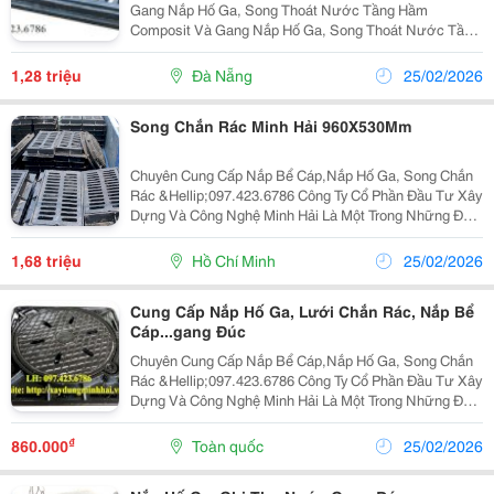
Gang Nắp Hố Ga, Song Thoát Nước Tầng Hầm
Composit Và Gang Nắp Hố Ga, Song Thoát Nước Tầng
Hầm Composit Và Gang Nắp Hố Ga, Song Thoát Nước
Tầng Hầm Composit Và Gang Nắp Hố Ga, Song Thoát
1,28 triệu
Đà Nẵng
25/02/2026
Nước...
Song Chắn Rác Minh Hải 960X530Mm
Chuyên Cung Cấp Nắp Bể Cáp,Nắp Hố Ga, Song Chắn
Rác &Hellip;097.423.6786 Công Ty Cổ Phần Đầu Tư Xây
Dựng Và Công Nghệ Minh Hải Là Một Trong Những Đơn
Vị Có Bề Dày Kinh Nghiệm Trong Lĩnh Vực Sản Xuất
Các Sản Phẩm Từ Gang Cầu, Gang Xám Như: Nắp B
1,68 triệu
Hồ Chí Minh
25/02/2026
Cung Cấp Nắp Hố Ga, Lưới Chắn Rác, Nắp Bể
Cáp...gang Đúc
Chuyên Cung Cấp Nắp Bể Cáp,Nắp Hố Ga, Song Chắn
Rác &Hellip;097.423.6786 Công Ty Cổ Phần Đầu Tư Xây
Dựng Và Công Nghệ Minh Hải Là Một Trong Những Đơn
Vị Có Bề Dày Kinh Nghiệm Trong Lĩnh Vực Sản Xuất
Các Sản Phẩm Từ Gang Cầu, Gang Xám Như: Nắp
₫
860.000
Toàn quốc
25/02/2026