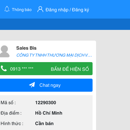
Đăng nhập / Đăng ký
Thông báo
Sales Bis
C
ÔNG TY TNHH THƯƠNG MẠI DỊCH VỤ BIS
0913 *** ***
BẤM ĐỂ HIỆN SỐ
Chat ngay
Mã số :
12290300
Địa điểm :
Hồ Chí Minh
Hình thức :
Cần bán