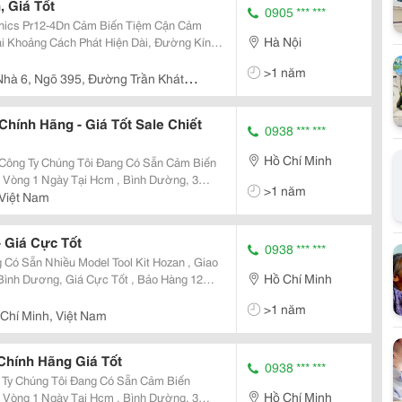
 Giá Tốt
0905 *** ***
ảm Biến Tiệm Cận Cảm
Hà Nội
M12 Khoảng Cách Phát Hiện: 4 Mm Điện Áp Hoạt Động: 12-24 Vdc Tần S
>1 năm
Nhà 6, Ngõ 395, Đường Trần Khát
hính Hãng - Giá Tốt Sale Chiết
0938 *** ***
Hồ Chí Minh
 Vòng 1 Ngày Tại Hcm , Bình Dường, 3
>1 năm
ính Hãng. Cam Kết Mang Đến
Việt Nam
ố
- Giá Cực Tốt
0938 *** ***
 Có Sẵn Nhiều Model Tool Kit Hozan , Giao
Hồ Chí Minh
Bình Dương, Giá Cực Tốt , Bảo Hàng 12
>1 năm
 Chí Minh, Việt Nam
Chính Hãng Giá Tốt
0938 *** ***
Hồ Chí Minh
 Vòng 1 Ngày Tại Hcm , Bình Dường, 3