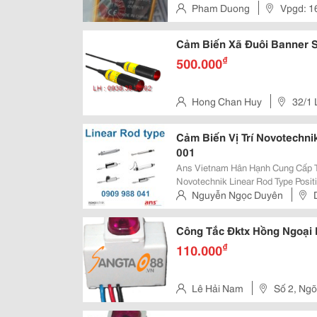
3-Wire- Điều Khiển Ngõ Ra: Dòng 0
Pham Duong
Vpgd: 1
Trụ Sở: Sn27, Tổ 10, Phúc Lợi, 
Cảm Biến Xã Đuôi Banner 
₫
500.000
Hong Chan Huy
32/1 
Tp.hcm
Cảm Biến Vị Trí Novotechni
001
Ans Vietnam Hân Hạnh Cung Cấp Tại Việt Nam Novotech
Novotechnik Linear Rod Type Positi
From 10 To 900 Mm. They Have Hig
Nguyễn Ngọc Duyên
Conditions And Provide Long
P.3, Q.bình Thạnh
Công Tắc Đktx Hồng Ngoại
₫
110.000
Lê Hải Nam
Số 2, Ngõ