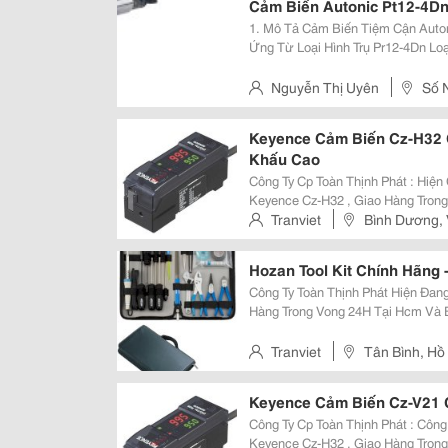
Cảm Biến Autonic Pt12-4Dn,
1. Mô Tả Cảm Biến Tiệm Cận Autonics Pr12-4Dn C
Ứng Từ Loại Hình Trụ Pr12-4Dn Loại Khoảng Cách Phát Hiện Dài, Đường Kính
Nguyễn Thị Uyên
Số 
Chân - Hai Bà Trưng - Hà Nội
Keyence Cảm Biến Cz-H32 C
Khấu Cao
Công Ty Cp Toàn Thịnh Phát : Hiện Công Ty Chúng Tôi Đang Có Sẵn Cảm Biến
Keyence Cz-H32 , Giao Hàng Trong
Ngày Trên Toàn Quốc , Giá Cực Tốt , Hàng Ch
Tranviet
Bình Dương, 
Các Sản Phẩm Chính Hãng , Giá T
Hozan Tool Kit Chính Hãng 
Công Ty Toàn Thịnh Phát Hiện Đang
Hàng Trong Vong 24H Tại Hcm Và 
Tháng. Hiện Công Ty Chúng Tôi Đang Là Nhà Phân Phối Được Ủy Quyền Duy
Nhất Cung Cấp Sản Phẩm Và Dịch
Tranviet
Tân Bình, Hồ
Keyence Cảm Biến Cz-V21 
Công Ty Cp Toàn Thịnh Phát : Công Ty Chúng Tôi Đang Có Sẵn Cảm Biến
Keyence Cz-H32 , Giao Hàng Trong