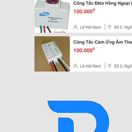
Công Tắc Đktx Hồng Ngoại 
₫
100.000
Lê Hải Nam
Số 2, Ngõ
Công Tắc Cảm Ứng Âm Tha
₫
100.000
Lê Hải Nam
Số 2, Ngõ