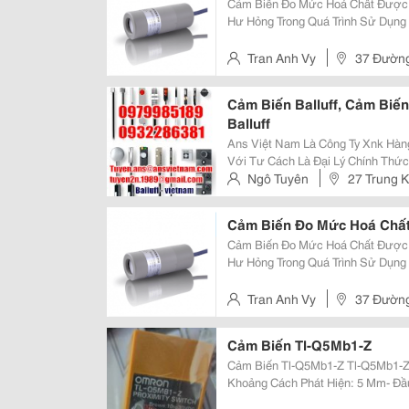
Cảm Biến Đo Mức Hoá Chất Được T
Hư Hỏng Trong Quá Trình Sử Dụng
Thường Rất Cao Làm Bằng Vật Liệ
Mức Trong Các Tank Chứa Liệu T
Tran Anh Vy
37 Đường
Cảm Biến Balluff, Cảm Biến 
Balluff
Ans Việt Nam Là Công Ty Xnk Hàn
Với Tư Cách Là Đại Lý Chính Thứ
Thương Hiệu Hàng Đầu Và Uy Tín T
Ngô Tuyên
27 Trung K
Baumer Vietnam , Bei Encoder Vi
Cảm Biến Đo Mức Hoá Chất 
Cảm Biến Đo Mức Hoá Chất Được T
Hư Hỏng Trong Quá Trình Sử Dụng
Thường Rất Cao Làm Bằng Vật Liệ
Mức Trong Các Tank Chứa Liệu T
Tran Anh Vy
37 Đường
Cảm Biến Tl-Q5Mb1-Z
Cảm Biến Tl-Q5Mb1-Z Tl-Q5Mb1-Z 2M Là Cảm Biến Tiệm Cận Điện Cảm -
Khoảng Cách Phát Hiện: 5 Mm- Đầ
Ứng: Dc 500 Hz Max- Điện Áp Cung