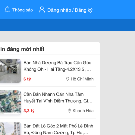
Đăng nhập / Đăng ký
Thông báo
in đăng mới nhất
Bán Nhà Dương Bá Trạc Căn Góc
Không Qh - Hai Tầng-4.2X13.5 ,
Nhỉnh 5 Tỷ
6 tỷ
Hồ Chí Minh
Cần Bán Nhanh Căn Nhà Tâm
Huyết Tại Vĩnh Điềm Thượng, Giá
Cực Tốt 3,3 Tỷ
3,3 tỷ
Khánh Hòa
Bán Đất Lô Góc 2 Mặt Phố Lê Đình
Vũ, Đông Nam Cường, Tp Hd,