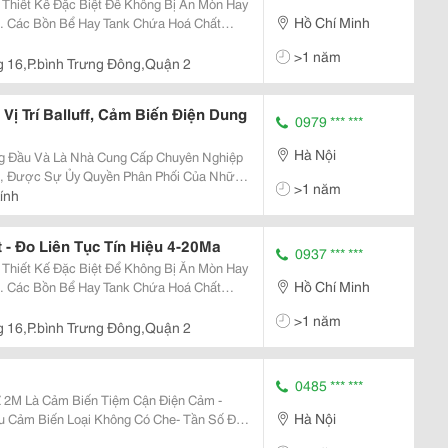
hiết Kế Đặc Biệt Để Không Bị Ăn Mòn Hay
Hồ Chí Minh
 . Các Bồn Bể Hay Tank Chứa Hoá Chất
u Inox Hay Nhựa Chống Ăn Mòn , Để Đo
>1 năm
hường Đo Bằng
 16,P.bình Trưng Đông,Quận 2
Vị Trí Balluff, Cảm Biến Điện Dung
0979 *** ***
Hà Nội
g Đầu Và Là Nhà Cung Cấp Chuyên Nghiệp
c, Được Sự Ủy Quyền Phân Phối Của Những
>1 năm
rên Khắp Thế Giới Như: Balluff Vietnam ,
ính
etnam
- Đo Liên Tục Tín Hiệu 4-20Ma
0937 *** ***
hiết Kế Đặc Biệt Để Không Bị Ăn Mòn Hay
Hồ Chí Minh
 . Các Bồn Bể Hay Tank Chứa Hoá Chất
u Inox Hay Nhựa Chống Ăn Mòn , Để Đo
>1 năm
hường Đo Bằng
 16,P.bình Trưng Đông,Quận 2
0485 *** ***
Hà Nội
u Cảm Biến Loại Không Có Che- Tần Số Đáp
 Cấp : 12-30 Vdc- Kết Nối: Dây Nối Sẵn, Dc