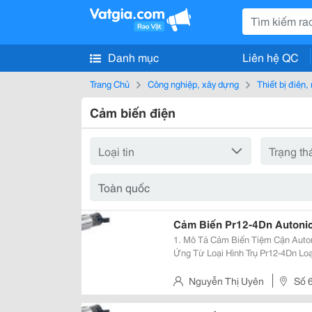
Danh mục
Liên hệ QC
Trang Chủ
Công nghiệp, xây dựng
Thiết bị điện
Cảm biến điện
Cảm Biến Pr12-4Dn Autonic
1. Mô Tả Cảm Biến Tiệm Cận Autonics Pr12-4Dn C
Ứng Từ Loại Hình Trụ Pr12-4Dn Loại Khoảng Cách Phát Hiện Dài, Đường Kính
Nguyễn Thị Uyên
Số 
Hai Bà Trưng, Hà Nội