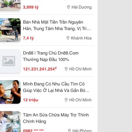
57.25M2, Đường 13.5M, 3.X Tỷ
3,999 tỷ
Hải Dương
Bán Nhà Mặt Tiền Trần Nguyên
Hãn, Trung Tâm Nha Trang, Vị Trí
Kinh Doanh Đẹp, Giá 7,4 Tỷ
7,4 tỷ
Khánh Hòa
Dn88 | Trang Chủ Dn88.Com
Thưởng Nạp Đầu 100%
₫
121.231.241.254
Hồ Chí Minh
Mình Đang Có Nhu Cầu Tìm Cô
Giúp Việc Ở Lại Nhà Và Gắn Bó
Lâu Dài
12 triệu
Hồ Chí Minh
Tâm An Sửa Chữa Máy Trợ Thính
Chính Hãng
0982 *** ***
Hải Phòng