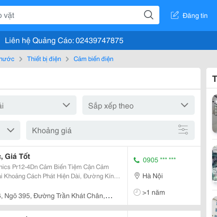
Đăng tin
Liên hệ Quảng Cáo: 02439747875
, nước
Thiết bị điện
Cảm biến điện
T
Khoảng giá
, Giá Tốt
0905 *** ***
ảm Biến Tiệm Cận Cảm
Hà Nội
M12 Khoảng Cách Phát Hiện: 4 Mm Điện Áp Hoạt Động: 12-24 Vdc Tần S
>1 năm
6, Ngõ 395, Đường Trần Khát Chân,