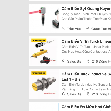
Cảm Biến Sợi Quang Keyen
Công Ty Toàn Thịnh Phát Chuyên N
Các Sản Phẩm Thuộc Tập Đoàn Ke
Tất Cả Các Model Biến Quang Sợi K
-15, Fu -16, Fu - 16Z, Fu -18, Fu
Trần Việt
Quận Tân B
Cảm Biến Vị Trí Turck Linear
Cảm Biến Vị Trí Turck Linear Position Sensor Các Cảm Biến 
Quy Nạp Hoạt Động Contactless An
Measuring Principle. Các Vị Trí 
Châm Định Vị
Sales Bis
216 Đông Hư
Cảm Biến Turck Inductive 
List 1 - Bis
Cảm Biến Turck Inductive Sensor List 1 Cảm Biến Cảm Ứng Turck 
Vật Bằng Kim Loại Contactless A
Điện Từ Tần Số Cao Mà Tương Tá
Sales Bis
216 Đông Hư
Rất Lớn, Độ Tin Cậy, Tầ
Cảm Biến Đo Mức Hoá Chấ