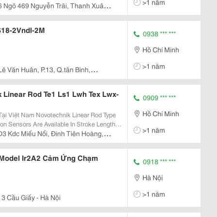
>1 năm
-
6 Ngõ 469 Nguyễn Trãi, Thanh Xuân -
Long Biên
S18-2Vndl-2M
0938 *** ***
Hồ Chí Minh
>1 năm
Lê Văn Huân, P.13, Q.tân Bình,
k Linear Rod Te1 Ls1 Lwh Tex Lwx-
0909 *** ***
Hồ Chí Minh
nik Linear Rod Type
on Sensors Are Available In Stroke Lengths
>1 năm
h Tolerance To Adverse Environmental
D3 Kdc Miếu Nổi, Đinh Tiên Hoàng,
 Model Ir2A2 Cảm Ứng Chạm
0918 *** ***
Hà Nội
>1 năm
 3 Cầu Giấy - Hà Nội