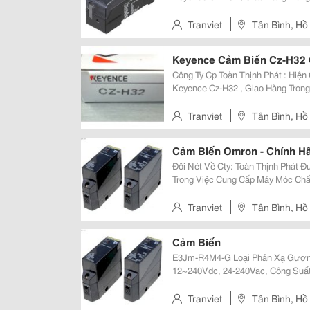
Ngày Trên Toàn Quốc , Giá Cực Tốt , Hàng Ch
Thinh Phat Đang Là Nhà Phân Phố
Tranviet
Tân Bình, Hồ
Keyence Cảm Biến Cz-H32 G
Công Ty Cp Toàn Thịnh Phát : Hiện Công Ty Chúng Tôi Đang Có Sẵn Cảm Biến
Keyence Cz-H32 , Giao Hàng Trong
Ngày Trên Toàn Quốc , Giá Cực Tốt , Hàng Ch
Các Sản Phẩm Chính Hãng , Giá T
Tranviet
Tân Bình, Hồ
Cảm Biến Omron - Chính Hã
Đôi Nét Về Cty: Toàn Thịnh Phát Được Biết Đến Như Là Một Công Ty Hàng Đầu
Trong Việc Cung Cấp Máy Móc Chất
Thay Thế? Và Dịch Vụ Kỹ Thuật Xuất Sắc Tại 
Hào Mang Đến Dịch Vụ - Gi
Tranviet
Tân Bình, Hồ
Cảm Biến
E3Jm-R4M4-G Loại Phản Xạ Gương, Khoảng
12~240Vdc, 24-240Vac, Công Suất Tiêu Thụ 
Phát Tối Đa 10M, Ngỏ Ra Relay Spdt 3A-250Vac Ch
On/Dark-On Lựa Chọn, Nhiệt Độ L
Tranviet
Tân Bình, Hồ