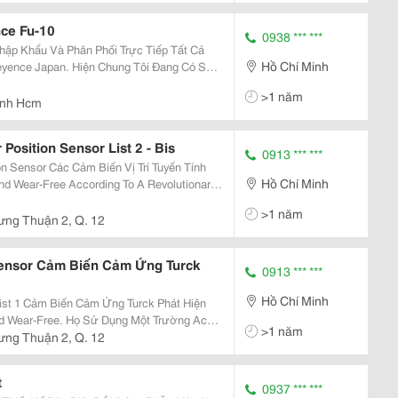
ce Fu-10
0938 *** ***
hập Khẩu Và Phân Phối Trực Tiếp Tất Cả
Hồ Chí Minh
yence Japan. Hiện Chung Tôi Đang Có Sẵn
eyence Fu -10, Fu -11, Fu -12, Fu -13, Fu
>1 năm
ình Hcm
 Position Sensor List 2 - Bis
0913 *** ***
Vị Trí Tuyến Tính
Hồ Chí Minh
d Wear-Free According To A Revolutionary
Không Được Phát Hiện Thông Qua Một Nam
>1 năm
ng Thuận 2, Q. 12
Sensor Cảm Biến Cảm Ứng Turck
0913 *** ***
Hồ Chí Minh
Phát Hiện
nd Wear-Free. Họ Sử Dụng Một Trường Ac
>1 năm
c Với Các Mục Tiêu. Điểm Mạnh Là Độ Bền
ng Thuận 2, Q. 12
t
0937 *** ***