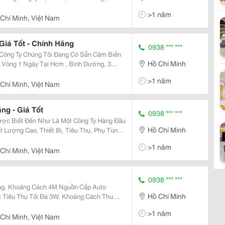
ính Hãng. Hiện Công Ty Toan
>1 năm
i Đượ
 Chí Minh, Việt Nam
iá Tốt - Chính Hãng
0938 *** ***
Hồ Chí Minh
 Vòng 1 Ngày Tại Hcm , Bình Dường, 3
ính Hãng. Cam Kết Mang Đến
>1 năm
ố
 Chí Minh, Việt Nam
ng - Giá Tốt
0938 *** ***
Hồ Chí Minh
 Lượng Cao, Thiết Bị, Tiêu Thụ, Phụ Tùng
Việt Nam. Toàn Thịnh Phát Tự
>1 năm
 Chí Minh, Việt Nam
0938 *** ***
 Cách 4M Nguồn Cấp Auto
Hồ Chí Minh
Tối Đa 3W. Khoảng Cách Thu
ế Độ Làm Việc Light-
>1 năm
àm Việc -
 Chí Minh, Việt Nam