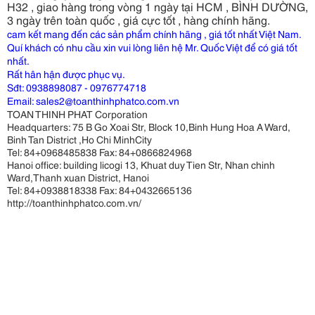
H32 , giao hàng trong vòng 1 ngày tại HCM , BÌNH DƯỜNG,
3 ngày trên toàn quốc , giá cực tốt , hàng chính hãng.
cam kết mang đến các sản phẩm chính hãng , giá tốt nhất Việt Nam.
Quí khách có nhu cầu xin vui lòng liên hệ Mr. Quốc Việt để có giá tốt
nhất.
Rất hân hận được phục vụ.
Sđt: 0938898087 - 0976774718
Email: sales2@toanthinhphatco.com.vn
TOAN THINH PHAT Corporation
Headquarters: 75 B Go Xoai Str, Block 10,Binh Hung Hoa A Ward,
Binh Tan District ,Ho Chi MinhCity
Tel: 84+0968485838 Fax: 84+0866824968
Hanoi office: building licogi 13, Khuat duy Tien Str, Nhan chinh
Ward,Thanh xuan District, Hanoi
Tel: 84+0938818338 Fax: 84+0432665136
http://toanthinhphatco.com.vn
/