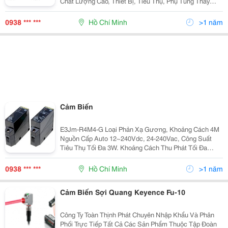
Chất Lượng Cao, Thiết Bị, Tiêu Thụ, Phụ Tùng Thay
Thế? Và Dịch Vụ Kỹ Thuật Xuất Sắc Tại Việt Nam. Toàn
Thịnh Phát Tự Hào Mang Đến Dịch Vụ - Gi
0938 *** ***
Hồ Chí Minh
>1 năm
Cảm Biến
E3Jm-R4M4-G Loại Phản Xạ Gương, Khoảng Cách 4M
Nguồn Cấp Auto 12~240Vdc, 24-240Vac, Công Suất
Tiêu Thụ Tối Đa 3W. Khoảng Cách Thu Phát Tối Đa
10M, Ngỏ Ra Relay Spdt 3A-250Vac Chế Độ Làm Việc
Light-On/Dark-On Lựa Chọn, Nhiệt Độ Làm Việc -
0938 *** ***
Hồ Chí Minh
>1 năm
Cảm Biến Sợi Quang Keyence Fu-10
Công Ty Toàn Thịnh Phát Chuyên Nhập Khẩu Và Phân
Phối Trực Tiếp Tất Cả Các Sản Phẩm Thuộc Tập Đoàn