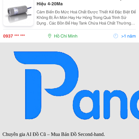
Hiệu 4-20Ma
Cảm Biến Đo Mức Hoá Chất Được Thiết Kế Đặc Biệt Để
Không Bị Ăn Mòn Hay Hư Hỏng Trong Quá Trình Sử
Dụng . Các Bồn Bể Hay Tank Chứa Hoá Chất Thường
Rất Cao Làm Bằng Vật Liệu Inox Hay Nhựa Chống Ăn
Mòn , Để Đo Mức Trong Các Tank Chứa Liệu Thường
0937 *** ***
Hồ Chí Minh
>1 năm
Đo Bằng