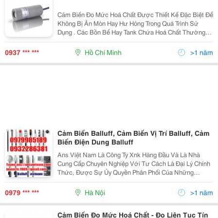
Cảm Biến Đo Mức Hoá Chất Được Thiết Kế Đặc Biệt Để
Không Bị Ăn Mòn Hay Hư Hỏng Trong Quá Trình Sử
Dụng . Các Bồn Bể Hay Tank Chứa Hoá Chất Thường
Rất Cao Làm Bằng Vật Liệu Inox Hay Nhựa Chống Ăn
Mòn , Để Đo Mức Trong Các Tank Chứa Liệu Thường
0937 *** ***
Hồ Chí Minh
>1 năm
Đo Bằng
Cảm Biến Balluff, Cảm Biến Vị Trí Balluff, Cảm
Biến Điện Dung Balluff
Ans Việt Nam Là Công Ty Xnk Hàng Đầu Và Là Nhà
Cung Cấp Chuyên Nghiệp Với Tư Cách Là Đại Lý Chính
Thức, Được Sự Ủy Quyền Phân Phối Của Những
Thương Hiệu Hàng Đầu Và Uy Tín Trên Khắp Thế Giới
Như: Balluff Vietnam , Baumer Vietnam , Bei Encoder
0979 *** ***
Hà Nội
>1 năm
Vietnam
Cảm Biến Đo Mức Hoá Chất - Đo Liên Tục Tín