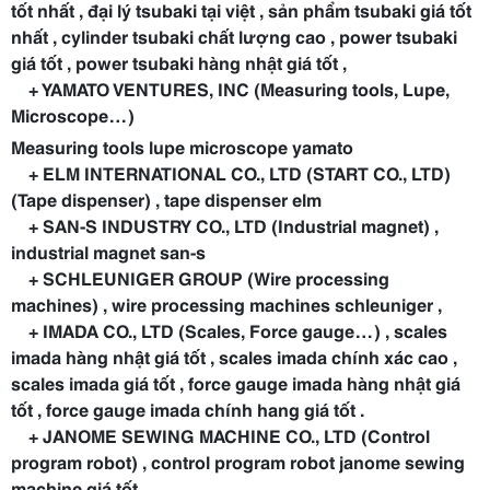
tốt nhất , đại lý tsubaki tại việt , sản phẩm tsubaki giá tốt
nhất , cylinder tsubaki chất lượng cao , power tsubaki
giá tốt , power tsubaki hàng nhật giá tốt ,
+ YAMATO VENTURES, INC (Measuring tools, Lupe,
Microscope…)
Measuring tools lupe microscope yamato
+ ELM INTERNATIONAL CO., LTD (START CO., LTD)
(Tape dispenser)
, tape dispenser elm
+ SAN-S INDUSTRY CO., LTD (Industrial magnet)
,
industrial magnet san-s
+ SCHLEUNIGER GROUP (Wire processing
machines)
, wire processing machines schleuniger ,
+ IMADA CO., LTD (Scales, Force gauge…)
, scales
imada hàng nhật giá tốt , scales imada chính xác cao ,
scales imada giá tốt , force gauge imada hàng nhật giá
tốt , force gauge imada chính hang giá tốt .
+ JANOME SEWING MACHINE CO., LTD (Control
program robot)
, control program robot janome sewing
machine giá tốt