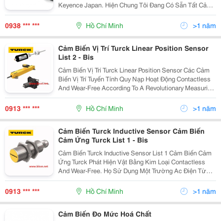
Keyence Japan. Hiện Chung Tôi Đang Có Sẵn Tất Cả
Các Model Biến Quang Sợi Keyence Fu -10, Fu -11, Fu
-12, Fu -13, Fu -15, Fu -16, Fu - 16Z, Fu -18, Fu
0938 *** ***
Hồ Chí Minh
>1 năm
Cảm Biến Vị Trí Turck Linear Position Sensor
List 2 - Bis
Cảm Biến Vị Trí Turck Linear Position Sensor Các Cảm
Biến Vị Trí Tuyến Tính Quy Nạp Hoạt Động Contactless
And Wear-Free According To A Revolutionary Measuring
Principle. Các Vị Trí Không Được Phát Hiện Thông Qua
Một Nam Châm Định Vị
0913 *** ***
Hồ Chí Minh
>1 năm
Cảm Biến Turck Inductive Sensor Cảm Biến
Cảm Ứng Turck List 1 - Bis
Cảm Biến Turck Inductive Sensor List 1 Cảm Biến Cảm
Ứng Turck Phát Hiện Vật Bằng Kim Loại Contactless
And Wear-Free. Họ Sử Dụng Một Trường Ac Điện Từ
Tần Số Cao Mà Tương Tác Với Các Mục Tiêu. Điểm
Mạnh Là Độ Bền Rất Lớn, Độ Tin Cậy, Tầ
0913 *** ***
Hồ Chí Minh
>1 năm
Cảm Biến Đo Mức Hoá Chất