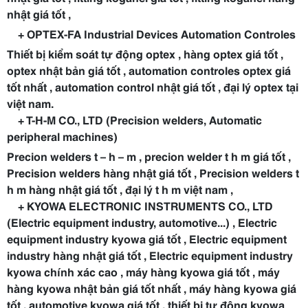
nhật giá tốt ,
+
OPTEX-FA
Industrial Devices Automation Controles
Thiết bị kiểm soát tự động optex , hàng optex giá tốt ,
optex nhật bản giá tốt , automation controles optex giá
tốt nhất , automation control nhật giá tốt , đại lý optex tại
việt nam.
+ T-H-M CO., LTD (Precision welders, Automatic
peripheral machines)
Precion welders t – h – m , precion welder t h m giá tốt ,
Precision welders hàng nhật giá tốt , Precision welders t
h m hàng nhật giá tốt , đại lý t h m việt nam ,
+ KYOWA ELECTRONIC INSTRUMENTS CO., LTD
(Electric equipment industry, automotive...) , Electric
equipment industry kyowa giá tốt , Electric equipment
industry hàng nhật giá tốt , Electric equipment industry
kyowa chính xác cao , máy hàng kyowa giá tốt , máy
hàng kyowa nhật bản giá tốt nhất , máy hàng kyowa giá
tốt , automotive kyowa giá tốt , thiết bị tự động kyowa