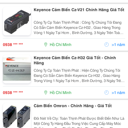
Keyence Cảm Biến Cz-V21 Chính Hãng Giá Tốt
Công Ty Cp Toàn Thịnh Phát : Công Ty Chúng Tôi Đang
Có Sẵn Cảm Biến Keyence Cz-H32 , Giao Hàng Trong
Vòng 1 Ngày Tại Hcm , Bình Dường, 3 Ngày Trên Toàn
Quốc , Giá Cực Tốt , Hàng Chính Hãng. Hiện Công Ty
Toan Thinh Phat Đang Là Nhà Phân Phối Đượ
0938 *** ***
Hồ Chí Minh
>1 năm
Keyence Cảm Biến Cz-H32 Giá Tốt - Chính
Hãng
Công Ty Cp Toàn Thịnh Phát : Hiện Công Ty Chúng Tôi
Đang Có Sẵn Cảm Biến Keyence Cz-H32 , Giao Hàng
Trong Vòng 1 Ngày Tại Hcm , Bình Dường, 3 Ngày Trên
Toàn Quốc , Giá Cực Tốt , Hàng Chính Hãng. Cam Kết
Mang Đến Các Sản Phẩm Chính Hãng , Giá Tố
0938 *** ***
Hồ Chí Minh
>1 năm
Cảm Biến Omron - Chính Hãng - Giá Tốt
Đôi Nét Về Cty: Toàn Thịnh Phát Được Biết Đến Như Là
Một Công Ty Hàng Đầu Trong Việc Cung Cấp Máy Móc