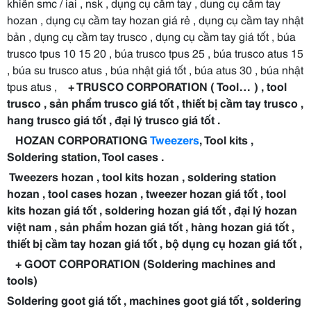
khiên smc / iai , nsk , dụng cụ cầm tay , dung cụ câm tay
hozan , dụng cụ cầm tay hozan giá rẻ , dụng cụ cầm tay nhật
bản , dụng cụ cầm tay trusco , dụng cụ cầm tay giá tốt , búa
trusco tpus 10 15 20 , búa trusco tpus 25 , búa trusco atus 15
, búa su trusco atus , búa nhật giá tốt , búa atus 30 , búa nhật
tpus atus ,
+ TRUSCO CORPORATION ( Tool… ) , tool
trusco , sản phẩm trusco giá tốt , thiết bị cầm tay trusco ,
hang trusco giá tốt , đại lý trusco giá tốt .
HOZAN CORPORATIONG
Tweezers
, Tool kits ,
Soldering station
, Tool cases .
Tweezers hozan , tool kits hozan , soldering station
hozan , tool cases hozan , tweezer hozan giá tốt , tool
kits hozan giá tốt , soldering hozan giá tốt , đại lý hozan
việt nam , sản phẩm hozan giá tốt , hàng hozan giá tốt ,
thiết bị cầm tay hozan giá tốt , bộ dụng cụ hozan giá tốt ,
+
GOOT
CORPORATION (Soldering machines and
tools)
Soldering goot giá tốt , machines goot giá tốt , soldering