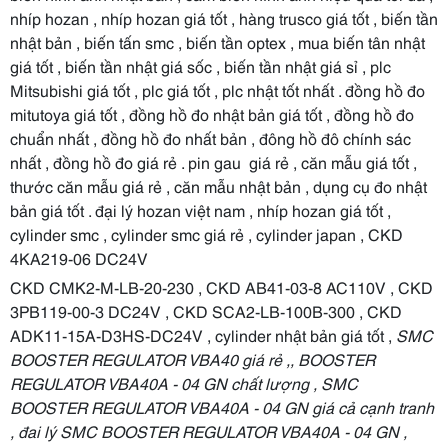
nhíp hozan , nhíp hozan giá tốt , hàng trusco giá tốt , biến tần
nhật bản , biến tấn smc , biến tần optex , mua biến tân nhật
giá tốt , biến tần nhật giá sốc , biến tần nhật giá sỉ , plc
Mitsubishi giá tốt , plc giá tốt , plc nhật tốt nhất . đồng hồ đo
mitutoya giá tốt , đồng hồ đo nhật bản giá tốt , đồng hồ đo
chuẩn nhất , đồng hồ đo nhất bản , đông hồ đô chính sác
nhất , đồng hồ đo giá rẻ . pin gau giá rẻ , căn mẫu giá tốt ,
thước căn mẫu giá rẻ , căn mẫu nhật bản , dụng cụ đo nhật
bản giá tốt . đại lý hozan việt nam , nhíp hozan giá tốt ,
cylinder smc , cylinder smc giá rẻ , cylinder japan , CKD
4KA219-06 DC24V
CKD CMK2-M-LB-20-230 , CKD AB41-03-8 AC110V , CKD
3PB119-00-3 DC24V , CKD SCA2-LB-100B-300 , CKD
ADK11-15A-D3HS-DC24V , cylinder nhật bản giá tốt ,
SMC
BOOSTER REGULATOR VBA40 giá rẻ ,, BOOSTER
REGULATOR VBA40A - 04 GN chất lượng , SMC
BOOSTER REGULATOR VBA40A - 04 GN giá cả cạnh tranh
, đai lý SMC BOOSTER REGULATOR VBA40A - 04 GN ,