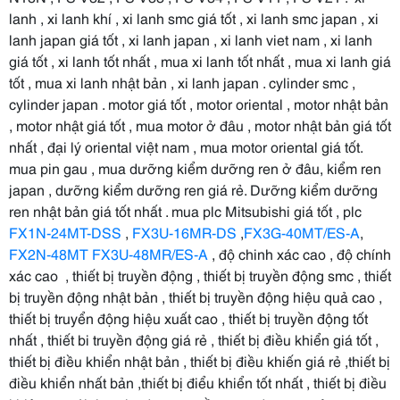
lanh , xi lanh khí , xi lanh smc giá tốt , xi lanh smc japan , xi
lanh japan giá tốt , xi lanh japan , xi lanh viet nam , xi lanh
giá tốt , xi lanh tốt nhất , mua xi lanh tốt nhất , mua xi lanh giá
tốt , mua xi lanh nhật bản , xi lanh japan . cylinder smc ,
cylinder japan . motor giá tốt , motor oriental , motor nhật bản
, motor nhật giá tốt , mua motor ở đâu , motor nhật bản giá tốt
nhất , đại lý oriental việt nam , mua motor oriental giá tốt.
mua pin gau , mua dưỡng kiểm dưỡng ren ở đâu, kiểm ren
japan , dưỡng kiểm dưỡng ren giá rẻ. Dưỡng kiểm dưỡng
ren nhật bản giá tốt nhất . mua plc Mitsubishi giá tốt , plc
FX1N-24MT-DSS
,
FX3U-16MR-DS
,
FX3G-40MT/ES-A
,
FX2N-48MT
FX3U-48MR/ES-A
, độ chinh xác cao , độ chính
xác cao , thiết bị truyền động , thiết bị truyền động smc , thiết
bị truyền động nhật bản , thiết bị truyền động hiệu quả cao ,
thiết bị truyển động hiệu xuất cao , thiết bị truyền động tốt
nhất , thiết bi truyền động giá rẻ , thiết bị điều khiển giá tốt ,
thiết bị điều khiển nhật bản , thiết bị điều khiến giá rẻ ,thiết bị
điều khiển nhất bản ,thiết bị điểu khiển tốt nhất , thiết bị điều