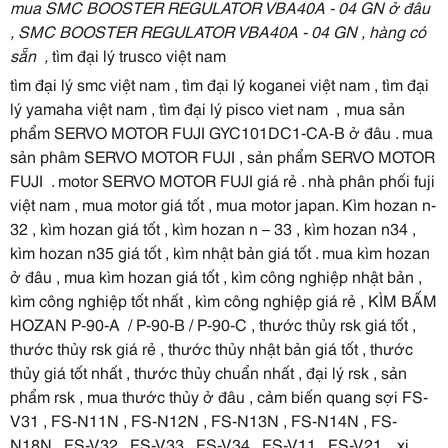
mua SMC BOOSTER REGULATOR VBA40A - 04 GN ở đâu
, SMC BOOSTER REGULATOR VBA40A - 04 GN , hàng có
sẵn ,
tìm đại lý trusco việt nam
tìm đại lý smc việt nam , tìm đại lý koganei việt nam , tìm đại
lý yamaha việt nam , tìm đại lý pisco viet nam , mua sản
phẩm SERVO MOTOR FUJI GYC101DC1-CA-B ở đâu . mua
sản phâm SERVO MOTOR FUJI , sản phẩm SERVO MOTOR
FUJI . motor SERVO MOTOR FUJI giá rẻ . nhà phân phối fuji
việt nam , mua motor giá tốt , mua motor japan. Kìm hozan n-
32 , kìm hozan giá tốt , kìm hozan n – 33 , kìm hozan n34 ,
kìm hozan n35 giá tốt , kìm nhật bản giá tốt . mua kìm hozan
ở đâu , mua kìm hozan giá tốt , kìm công nghiệp nhật bản ,
kìm công nghiệp tốt nhất , kìm công nghiệp giá rẻ , KÌM BẤM
HOZAN P-90-A / P-90-B / P-90-C , thước thủy rsk giá tốt ,
thước thủy rsk giá rẻ , thước thủy nhật bản giá tốt , thước
thủy giá tốt nhất , thước thủy chuẩn nhất , đại lý rsk , sản
phẩm rsk , mua thước thủy ở đâu , cảm biến quang sợi FS-
V31 , FS-N11N , FS-N12N , FS-N13N , FS-N14N , FS-
N18N , FS-V32 , FS-V33 , FS-V34 , FS-V11 , FS-V21 . xi