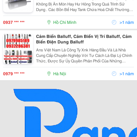
Không Bị Ăn Mòn Hay Hư Hỏng Trong Quá Trình Sử
Dụng . Các Bồn Bể Hay Tank Chứa Hoá Chất Thường
Rất Cao Làm Bằng Vật Liệu Inox Hay Nhựa Chống Ăn
Mòn , Để Đo Mức Trong Các Tank Chứa Liệu Thường
0937 *** ***
Hồ Chí Minh
>1 năm
Đo Bằng
Cảm Biến Balluff, Cảm Biến Vị Trí Balluff, Cảm
Biến Điện Dung Balluff
Ans Việt Nam Là Công Ty Xnk Hàng Đầu Và Là Nhà
Cung Cấp Chuyên Nghiệp Với Tư Cách Là Đại Lý Chính
Thức, Được Sự Ủy Quyền Phân Phối Của Những
Thương Hiệu Hàng Đầu Và Uy Tín Trên Khắp Thế Giới
Như: Balluff Vietnam , Baumer Vietnam , Bei Encoder
0979 *** ***
Hà Nội
>1 năm
Vietnam