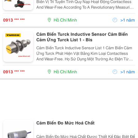
Biến Vị Trí Tuyến Tính Quy Nạp Hoạt Động Contactless
And Wear-Free According To A Revolutionary Measuring
Principle. Các Vị Trí Không Được Phát Hiện Thông Qua
Một Nam Châm Định Vị
0913 *** ***
Hồ Chí Minh
>1 năm
Cảm Biến Turck Inductive Sensor Cảm Biến
Cảm Ứng Turck List 1 - Bis
Cảm Biến Turck Inductive Sensor List 1 Cảm Biến Cảm
Ứng Turck Phát Hiện Vật Bằng Kim Loại Contactless
And Wear-Free. Họ Sử Dụng Một Trường Ac Điện Từ
Tần Số Cao Mà Tương Tác Với Các Mục Tiêu. Điểm
Mạnh Là Độ Bền Rất Lớn, Độ Tin Cậy, Tầ
0913 *** ***
Hồ Chí Minh
>1 năm
Cảm Biến Đo Mức Hoá Chất
Cảm Biến Đo Mức Hoá Chất Được Thiết Kế Đặc Biệt Để