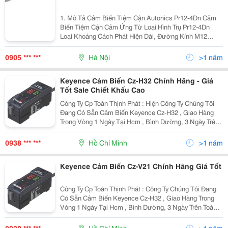
1. Mô Tả Cảm Biến Tiệm Cận Autonics Pr12-4Dn Cảm
Biến Tiệm Cận Cảm Ứng Từ Loại Hình Trụ Pr12-4Dn
Loại Khoảng Cách Phát Hiện Dài, Đường Kính M12
Khoảng Cách Phát Hiện: 4 Mm Điện Áp Hoạt Động: 12-
24 Vdc Tần S
0905 *** ***
Hà Nội
>1 năm
Keyence Cảm Biến Cz-H32 Chính Hãng - Giá
Tốt Sale Chiết Khấu Cao
Công Ty Cp Toàn Thịnh Phát : Hiện Công Ty Chúng Tôi
Đang Có Sẵn Cảm Biến Keyence Cz-H32 , Giao Hàng
Trong Vòng 1 Ngày Tại Hcm , Bình Dường, 3 Ngày Trên
Toàn Quốc , Giá Cực Tốt , Hàng Chính Hãng. Cam Kết
Mang Đến Các Sản Phẩm Chính Hãng , Giá Tố
0938 *** ***
Hồ Chí Minh
>1 năm
Keyence Cảm Biến Cz-V21 Chính Hãng Giá Tốt
Công Ty Cp Toàn Thịnh Phát : Công Ty Chúng Tôi Đang
Có Sẵn Cảm Biến Keyence Cz-H32 , Giao Hàng Trong
Vòng 1 Ngày Tại Hcm , Bình Dường, 3 Ngày Trên Toàn
Quốc , Giá Cực Tốt , Hàng Chính Hãng. Hiện Công Ty
Toan Thinh Phat Đang Là Nhà Phân Phối Đượ