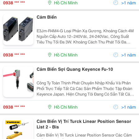
Thịnh Phát Tự Hào Mang Đến Dịch Vụ - Gi
0938 *** ***
Hồ Chí Minh
>1 năm
Cảm Biến
E3Jm-R4M4-G Loại Phản Xạ Gương, Khoảng Cách 4M
Nguồn Cấp Auto 12~240Vdc, 24-240Vac, Công Suất
Tiêu Thụ Tối Đa 3W. Khoảng Cách Thu Phát Tối Đa
10M, Ngỏ Ra Relay Spdt 3A-250Vac Chế Độ Làm Việc
Light-On/Dark-On Lựa Chọn, Nhiệt Độ Làm Việc -
0938 *** ***
Hồ Chí Minh
>1 năm
Cảm Biến Sợi Quang Keyence Fu-10
Công Ty Toàn Thịnh Phát Chuyên Nhập Khẩu Và Phân
Phối Trực Tiếp Tất Cả Các Sản Phẩm Thuộc Tập Đoàn
Keyence Japan. Hiện Chung Tôi Đang Có Sẵn Tất Cả
Các Model Biến Quang Sợi Keyence Fu -10, Fu -11, Fu
-12, Fu -13, Fu -15, Fu -16, Fu - 16Z, Fu -18, Fu
0938 *** ***
Hồ Chí Minh
>1 năm
Cảm Biến Vị Trí Turck Linear Position Sensor
List 2 - Bis
Cảm Biến Vị Trí Turck Linear Position Sensor Các Cảm