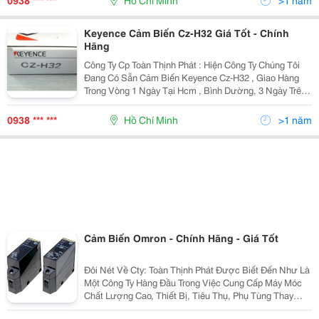
0938 *** ***
Hồ Chí Minh
>1 năm
Keyence Cảm Biến Cz-H32 Giá Tốt - Chính
Hãng
Công Ty Cp Toàn Thịnh Phát : Hiện Công Ty Chúng Tôi
Đang Có Sẵn Cảm Biến Keyence Cz-H32 , Giao Hàng
Trong Vòng 1 Ngày Tại Hcm , Bình Dường, 3 Ngày Trên
Toàn Quốc , Giá Cực Tốt , Hàng Chính Hãng. Cam Kết
Mang Đến Các Sản Phẩm Chính Hãng , Giá Tố
0938 *** ***
Hồ Chí Minh
>1 năm
Cảm Biến Omron - Chính Hãng - Giá Tốt
Đôi Nét Về Cty: Toàn Thịnh Phát Được Biết Đến Như Là
Một Công Ty Hàng Đầu Trong Việc Cung Cấp Máy Móc
Chất Lượng Cao, Thiết Bị, Tiêu Thụ, Phụ Tùng Thay
Thế? Và Dịch Vụ Kỹ Thuật Xuất Sắc Tại Việt Nam. Toàn