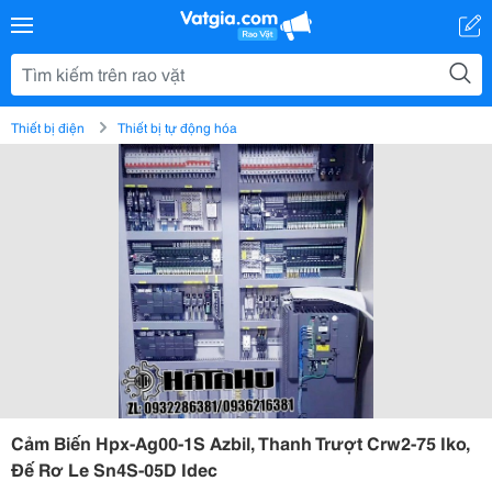
Thiết bị điện
Thiết bị tự động hóa
Cảm Biến Hpx-Ag00-1S Azbil, Thanh Trượt Crw2-75 Iko,
Đế Rơ Le Sn4S-05D Idec