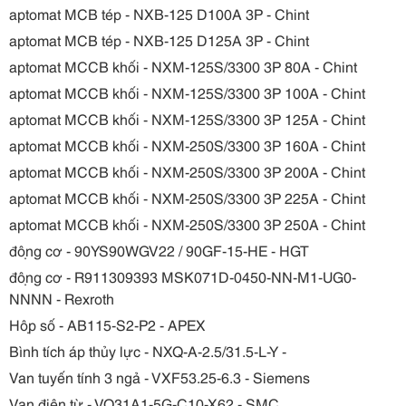
aptomat MCB tép - NXB-125 D100A 3P - Chint
aptomat MCB tép - NXB-125 D125A 3P - Chint
aptomat MCCB khối - NXM-125S/3300 3P 80A - Chint
aptomat MCCB khối - NXM-125S/3300 3P 100A - Chint
aptomat MCCB khối - NXM-125S/3300 3P 125A - Chint
aptomat MCCB khối - NXM-250S/3300 3P 160A - Chint
aptomat MCCB khối - NXM-250S/3300 3P 200A - Chint
aptomat MCCB khối - NXM-250S/3300 3P 225A - Chint
aptomat MCCB khối - NXM-250S/3300 3P 250A - Chint
động cơ - 90YS90WGV22 / 90GF-15-HE - HGT
động cơ - R911309393 MSK071D-0450-NN-M1-UG0-
NNNN - Rexroth
Hộp số - AB115-S2-P2 - APEX
Bình tích áp thủy lực - NXQ-A-2.5/31.5-L-Y -
Van tuyến tính 3 ngả - VXF53.25-6.3 - Siemens
Van điên từ - VQ31A1-5G-C10-X62 - SMC