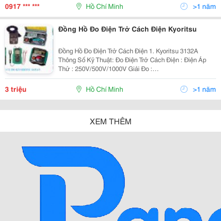
0917 *** ***
Hồ Chí Minh
>1 năm
Đồng Hồ Đo Điện Trở Cách Điện Kyoritsu
Đồng Hồ Đo Điện Trở Cách Điện 1. Kyoritsu 3132A
Thông Số Kỹ Thuật: Đo Điện Trở Cách Điện : Điện Áp
Thử : 250V/500V/1000V Giải Đo :
100MΩ/200MΩ/400MΩ Dòng Danh Định : 1Ma Dc Min.
Dòng Đầu Ra : 1~2Ma Dc Độ C
3 triệu
Hồ Chí Minh
>1 năm
XEM THÊM