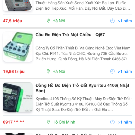
Thuật: Hãng Sản Xuất Sonel Xuất Xứ: Ba Lan -Eu Đo
Điện Trở Tiếp Xúc, Mối Hàn, Dây Nối Đất, Dây Cáp Điện,
Động Cơ, Máy Biến Áp&Hellip; Giải Đo/ Độ Phân Giải
0...999ΜΩ /1&Mu
47,5 triệu
Hà Nội
>1 năm
Cầu Đo Điện Trở Một Chiều - Qj57
Công Ty Cổ Phần Thiết Bị Và Công Nghệ Etco Việt Nam
Địa Chỉ: P911, Tòa Nhà Ct6C, Đường 70B Cầu Bươu,
P.kiến Hưng, Q.hà Đông, Hà Nội Điện Thoại: 0466 871
848 Fax: 0466 871 849 Hotline: 0902 340 660 Email:
Etco.kd@Gmail.com Web: Http://
19,98 triệu
Hà Nội
>1 năm
Đồng Hồ Đo Điện Trở Đất Kyoritsu 4106( Nhật
Bản)
Kyoritsu 4106 Thông Số Kỹ Thuật: Máy Đo Điện Trở Đất -
Điện Trở Suất Kyoritsu 4106, K4106 Có Các Thông Số
Kỹ Thuật Sau: Đo Điện Trở Đất : + Giải Đo :
2Ω/20Ω/200Ω/2000Ω/20KΩ/200KΩ + Độ Phân G
0917 *** ***
Hồ Chí Minh
>1 năm