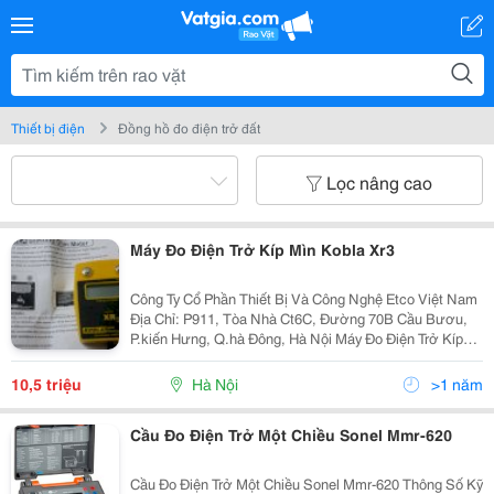
Thiết bị điện
Đồng hồ đo điện trở đất
Lọc nâng cao
Máy Đo Điện Trở Kíp Mìn Kobla Xr3
Công Ty Cổ Phần Thiết Bị Và Công Nghệ Etco Việt Nam
Địa Chỉ: P911, Tòa Nhà Ct6C, Đường 70B Cầu Bươu,
P.kiến Hưng, Q.hà Đông, Hà Nội Máy Đo Điện Trở Kíp
Mìn Kobla Xr3 Hãng Sản Xuất: Kobla Xuất Xứ: Hàn
Quốc Bảo Hành: 12 Tháng Thông Số Kỹ Th
10,5 triệu
Hà Nội
>1 năm
Cầu Đo Điện Trở Một Chiều Sonel Mmr-620
Cầu Đo Điện Trở Một Chiều Sonel Mmr-620 Thông Số Kỹ