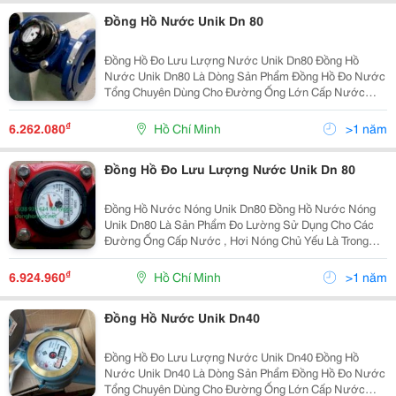
Đồng Hồ Nước Unik Dn 80
Đồng Hồ Đo Lưu Lượng Nước Unik Dn80 Đồng Hồ
Nước Unik Dn80 Là Dòng Sản Phẩm Đồng Hồ Đo Nước
Tổng Chuyên Dùng Cho Đường Ống Lớn Cấp Nước
Của Các Tòa Nhà , Chung Cư , Đường Ống Nước Sạch
Chính Của Quận , Huyện Hoặc Dùng Làm Đồng Hồ Đo
₫
6.262.080
Hồ Chí Minh
>1 năm
Lưu Lượng Nước
Đồng Hồ Đo Lưu Lượng Nước Unik Dn 80
Đồng Hồ Nước Nóng Unik Dn80 Đồng Hồ Nước Nóng
Unik Dn80 Là Sản Phẩm Đo Lường Sử Dụng Cho Các
Đường Ống Cấp Nước , Hơi Nóng Chủ Yếu Là Trong
Các Nhà Máy Và Xí Nghiệp Dệt , Hóa Chất . Đồng Hồ
Nước Nóng Unik Dn80 Size : Dn80 Kết Nối : Bíc
₫
6.924.960
Hồ Chí Minh
>1 năm
Đồng Hồ Nước Unik Dn40
Đồng Hồ Đo Lưu Lượng Nước Unik Dn40 Đồng Hồ
Nước Unik Dn40 Là Dòng Sản Phẩm Đồng Hồ Đo Nước
Tổng Chuyên Dùng Cho Đường Ống Lớn Cấp Nước