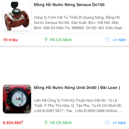
Đồng Hồ Nước Nóng Sensus Dn100
Công Ty Tnhh Vật Tư Thiết Bị Quang Năng. Đồng Hồ
Nước Sensus Dn100. Sản Xuất :Đức .Kết Nối :Mặt
Bích. Mặt Số Hiển Thị. 999999. Dn100 .M3. Kiểu Hoạt
Động :Từ. Hàng Mới 100%,Bảo Hành 12 Tháng.giao
Hàng Nhanh Chóng Tận Nơi,Uy Tín ,Chất Lượng.qúy
19 triệu
Hồ Chí Minh
>1 năm
Khác
Đồng Hồ Nước Nóng Unik Dn80 ( Đài Loan )
Liên Hệ Công Ty Tnhh Kỹ Thuật Hợp Việt Đc: 15 Lê
Thiệt, P. Phú Thọ Hòa, Q. Tân Phú, Tp.hồ Chí Minh Đt :
(+84 8) 6267 5677 - Fax : (+84 8) 6265 5066 Hotline:
0903 056 455 - 0914654500 Email: Info@Hopviet.vn -
Website: Www.hopviet.vn
₫
6.924.960
Hồ Chí Minh
>1 năm