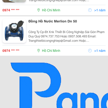
Vandonghonuoc@Gmail.c
0974 *** ***
Hồ Chí Minh
>1 năm
Đồng Hồ Nước Merlion Dn 50
Công Ty Cp-Đt Xnk Thiết Bi Công Nghiệp Sài Gòn Phạm
Duy Quý 0974.737.753 Hoặc 0937.508.493 Email:
Trangthietbicongnghiep@Gmail.com Hoặc
Vandonghonuoc@Gmail.co M
0974 *** ***
Hồ Chí Minh
>1 năm