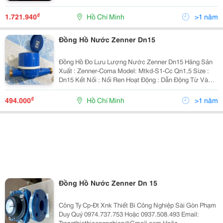
Của Các Tòa Nhà , Chung Cư , Đường Ống Nước Sạch
Chính Của Quận , Huyện Hoặc Dùng Làm Đồng Hồ Đo
₫
1.721.940
Hồ Chí Minh
>1 năm
Lưu Lượng Nước
Đồng Hồ Nước Zenner Dn15
Đồng Hồ Đo Lưu Lượng Nước Zenner Dn15 Hãng Sản
Xuất : Zenner-Coma Model: Mtkd-S1-Cc Qn1,5 Size :
Dn15 Kết Nối : Nối Ren Hoạt Động : Dẫn Động Từ Và
Dạng Cơ Kiểu Hiển Thị Sô Trực Tiếp : 0000,000M3 Với
Size 21, 00000M3 Với Size : 27 -
₫
494.000
Hồ Chí Minh
>1 năm
Đồng Hồ Nước Zenner Dn 15
Công Ty Cp-Đt Xnk Thiết Bi Công Nghiệp Sài Gòn Phạm
Duy Quý 0974.737.753 Hoặc 0937.508.493 Email:
Trangthietbicongnghiep@Gmail.com Hoặc