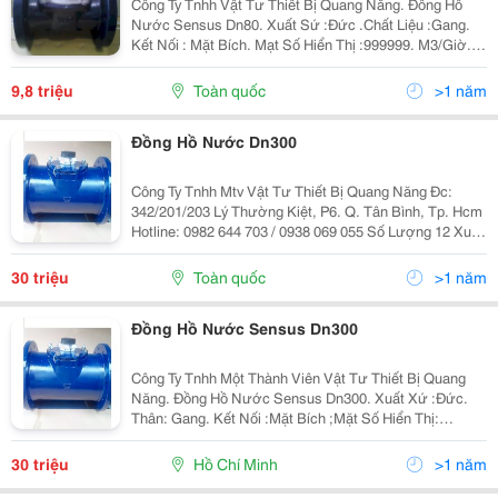
Công Ty Tnhh Vật Tư Thiết Bị Quang Năng. Đồng Hồ
Nước Sensus Dn80. Xuất Sứ :Đức .Chất Liệu :Gang.
Kết Nối : Mặt Bích. Mạt Số Hiển Thị :999999. M3/Giờ.
Hàng Mới 100% Bảo Hành 12 Tháng.uy Tín, Chât
Lượng Luôn Đặt Lên Hàng Đầu.giao Hàng Nhanh Chóng
9,8 triệu
Toàn quốc
>1 năm
,
Đồng Hồ Nước Dn300
Công Ty Tnhh Mtv Vật Tư Thiết Bị Quang Năng Đc:
342/201/203 Lý Thường Kiệt, P6. Q. Tân Bình, Tp. Hcm
Hotline: 0982 644 703 / 0938 069 055 Số Lượng 12 Xuất
Xứ Hàng Công Ty Bảo Hành 12
30 triệu
Toàn quốc
>1 năm
Đồng Hồ Nước Sensus Dn300
Công Ty Tnhh Một Thành Viên Vật Tư Thiết Bị Quang
Năng. Đồng Hồ Nước Sensus Dn300. Xuất Xứ :Đức.
Thân: Gang. Kết Nối :Mặt Bích ;Mặt Số Hiển Thị:
999999. Dn300. Kiểu Hoạt Động: Từ . Hàng Mới 100%
Bảo Hành 12 Tháng,Uy Tín ,Chất Lượng, Giao Hàng
30 triệu
Hồ Chí Minh
>1 năm
Nhan