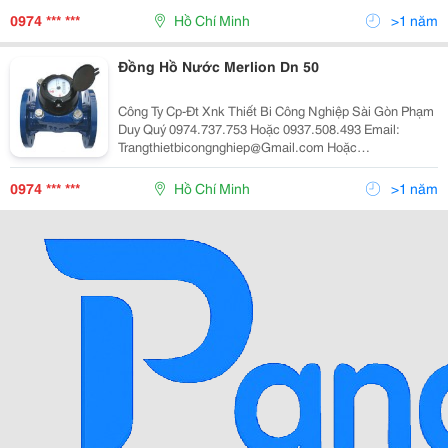
0974 *** ***
Hồ Chí Minh
>1 năm
Đồng Hồ Nước Merlion Dn 50
Công Ty Cp-Đt Xnk Thiết Bi Công Nghiệp Sài Gòn Phạm
Duy Quý 0974.737.753 Hoặc 0937.508.493 Email:
Trangthietbicongnghiep@Gmail.com Hoặc
Vandonghonuoc@Gmail.co M
0974 *** ***
Hồ Chí Minh
>1 năm