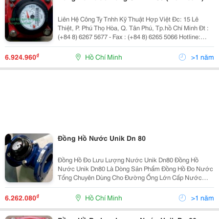
Liên Hệ Công Ty Tnhh Kỹ Thuật Hợp Việt Đc: 15 Lê
Thiệt, P. Phú Thọ Hòa, Q. Tân Phú, Tp.hồ Chí Minh Đt :
(+84 8) 6267 5677 - Fax : (+84 8) 6265 5066 Hotline:
0903 056 455 - 0914654500 Email: Info@Hopviet.vn -
Website: Www.hopviet.vn
₫
6.924.960
Hồ Chí Minh
>1 năm
Đồng Hồ Nước Unik Dn 80
Đồng Hồ Đo Lưu Lượng Nước Unik Dn80 Đồng Hồ
Nước Unik Dn80 Là Dòng Sản Phẩm Đồng Hồ Đo Nước
Tổng Chuyên Dùng Cho Đường Ống Lớn Cấp Nước
Của Các Tòa Nhà , Chung Cư , Đường Ống Nước Sạch
Chính Của Quận , Huyện Hoặc Dùng Làm Đồng Hồ Đo
₫
6.262.080
Hồ Chí Minh
>1 năm
Lưu Lượng Nước