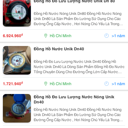
Đồng Hồ Đo Lưu Lượng Nước Unik Dn 80
Đồng Hồ Nước Nóng Unik Dn80 Đồng Hồ Nước Nóng
Unik Dn80 Là Sản Phẩm Đo Lường Sử Dụng Cho Các
Đường Ống Cấp Nước , Hơi Nóng Chủ Yếu Là Trong
Các Nhà Máy Và Xí Nghiệp Dệt , Hóa Chất . Đồng Hồ
Nước Nóng Unik Dn80 Size : Dn80 Kết Nối : Bíc
₫
6.924.960
Hồ Chí Minh
>1 năm
Đồng Hồ Nước Unik Dn40
Đồng Hồ Đo Lưu Lượng Nước Unik Dn40 Đồng Hồ
Nước Unik Dn40 Là Dòng Sản Phẩm Đồng Hồ Đo Nước
Tổng Chuyên Dùng Cho Đường Ống Lớn Cấp Nước
Của Các Tòa Nhà , Chung Cư , Đường Ống Nước Sạch
Chính Của Quận , Huyện Hoặc Dùng Làm Đồng Hồ Đo
₫
1.721.940
Hồ Chí Minh
>1 năm
Lưu Lượng Nước
Đồng Hồ Đo Lưu Lượng Nước Nóng Unik
Dn40
Đồng Hồ Nước Nóng Unik Dn40 Đồng Hồ Nước Nóng
Unik Dn40 Là Sản Phẩm Đo Lường Sử Dụng Cho Các
Đường Ống Cấp Nước , Hơi Nóng Chủ Yếu Là Trong
Các Nhà Máy Và Xí Nghiệp Dệt , Hóa Chất . Đồng Hồ