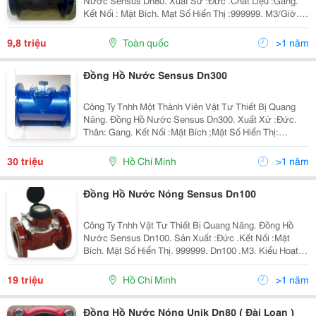
Nước Sensus Dn80. Xuất Sứ :Đức .Chất Liệu :Gang.
Kết Nối : Mặt Bích. Mạt Số Hiển Thị :999999. M3/Giờ.
Hàng Mới 100% Bảo Hành 12 Tháng.uy Tín, Chât
Lượng Luôn Đặt Lên Hàng Đầu.giao Hàng Nhanh Chóng
9,8 triệu
Toàn quốc
>1 năm
,
Đồng Hồ Nước Sensus Dn300
Công Ty Tnhh Một Thành Viên Vật Tư Thiết Bị Quang
Năng. Đồng Hồ Nước Sensus Dn300. Xuất Xứ :Đức.
Thân: Gang. Kết Nối :Mặt Bích ;Mặt Số Hiển Thị:
999999. Dn300. Kiểu Hoạt Động: Từ . Hàng Mới 100%
Bảo Hành 12 Tháng,Uy Tín ,Chất Lượng, Giao Hàng
30 triệu
Hồ Chí Minh
>1 năm
Nhan
Đồng Hồ Nước Nóng Sensus Dn100
Công Ty Tnhh Vật Tư Thiết Bị Quang Năng. Đồng Hồ
Nước Sensus Dn100. Sản Xuất :Đức .Kết Nối :Mặt
Bích. Mặt Số Hiển Thị. 999999. Dn100 .M3. Kiểu Hoạt
Động :Từ. Hàng Mới 100%,Bảo Hành 12 Tháng.giao
Hàng Nhanh Chóng Tận Nơi,Uy Tín ,Chất Lượng.qúy
19 triệu
Hồ Chí Minh
>1 năm
Khác
Đồng Hồ Nước Nóng Unik Dn80 ( Đài Loan )