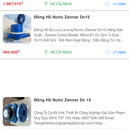
Nước Nóng Unik Dn40 Size : Dn40 Kết Nối : Bíc
₫
1.967.910
Hồ Chí Minh
>1 năm
Đồng Hồ Nước Zenner Dn15
Đồng Hồ Đo Lưu Lượng Nước Zenner Dn15 Hãng Sản
Xuất : Zenner-Coma Model: Mtkd-S1-Cc Qn1,5 Size :
Dn15 Kết Nối : Nối Ren Hoạt Động : Dẫn Động Từ Và
Dạng Cơ Kiểu Hiển Thị Sô Trực Tiếp : 0000,000M3 Với
Size 21, 00000M3 Với Size : 27 -
₫
494.000
Hồ Chí Minh
>1 năm
Đồng Hồ Nước Zenner Dn 15
Công Ty Cp-Đt Xnk Thiết Bi Công Nghiệp Sài Gòn Phạm
Duy Quý 0974.737.753 Hoặc 0937.508.493 Email:
Trangthietbicongnghiep@Gmail.com Hoặc
Vandonghonuoc@Gmail.c