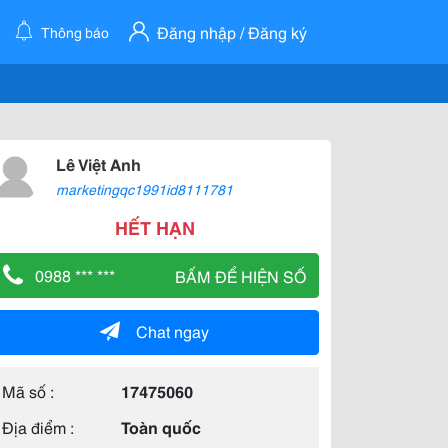
Đăng nhập / Đăng ký
Thông báo
Lê Việt Anh
marketingqc1991id8111781
HẾT HẠN
0988 *** ***
BẤM ĐỂ HIỆN SỐ
Chat ngay
Mã số :
17475060
Địa điểm :
Toàn quốc