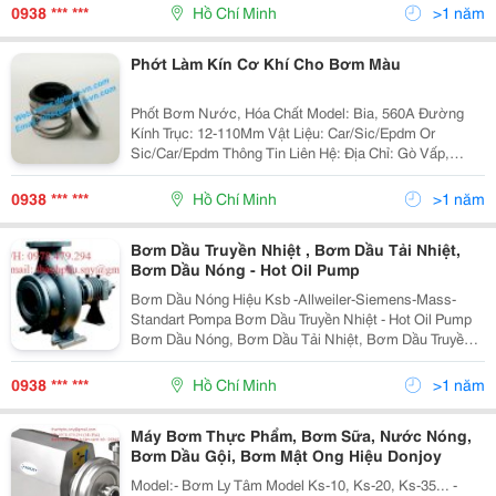
Kín Cơ Khí Emg13/28-G6 Esic-Q7/ Esic-Q7...
0938 *** ***
Hồ Chí Minh
>1 năm
Phớt Làm Kín Cơ Khí Cho Bơm Màu
Phốt Bơm Nước, Hóa Chất Model: Bia, 560A Đường
Kính Trục: 12-110Mm Vật Liệu: Car/Sic/Epdm Or
Sic/Car/Epdm Thông Tin Liên Hệ: Địa Chỉ: Gò Vấp,
Tp.hồ Chí Minh Di Động: 0938 410 589 (P.kinh Doanh)
Email: Sales.dptech@Gmail.com Or...
0938 *** ***
Hồ Chí Minh
>1 năm
Bơm Dầu Truyền Nhiệt , Bơm Dầu Tải Nhiệt,
Bơm Dầu Nóng - Hot Oil Pump
Bơm Dầu Nóng Hiệu Ksb -Allweiler-Siemens-Mass-
Standart Pompa Bơm Dầu Truyền Nhiệt - Hot Oil Pump
Bơm Dầu Nóng, Bơm Dầu Tải Nhiệt, Bơm Dầu Truyền
Nhiệt Bơm Allweiler, Bơm Dầu Nóng, Bơm Dầu Truyền
Nhiệt , Bơm Dầu Tuần Hoàn,Bơm Dầu Ksb,Bơm Dầu
0938 *** ***
Hồ Chí Minh
>1 năm
Tải...
Máy Bơm Thực Phẩm, Bơm Sữa, Nước Nóng,
Bơm Dầu Gội, Bơm Mật Ong Hiệu Donjoy
Model:- Bơm Ly Tâm Model Ks-10, Ks-20, Ks-35... -