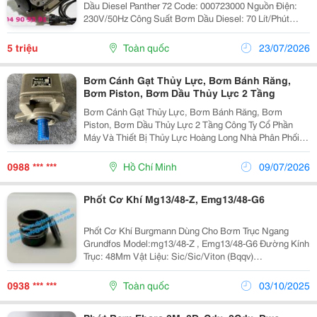
Dầu Diesel Panther 72 Code: 000723000 Nguồn Điện:
230V/50Hz Công Suất Bơm Dầu Diesel: 70 Lít/Phút
Công Suất Motor: 500W Zen Kết Nối: 1 Inch Bơm Liên
Tục Không Ngắt Quãng Bơm Dầu Diesel Panther 72
5 triệu
Toàn quốc
23/07/2026
Chỉ...
Bơm Cánh Gạt Thủy Lực, Bơm Bánh Răng,
Bơm Piston, Bơm Dầu Thủy Lực 2 Tầng
Bơm Cánh Gạt Thủy Lực, Bơm Bánh Răng, Bơm
Piston, Bơm Dầu Thủy Lực 2 Tầng Công Ty Cổ Phần
Máy Và Thiết Bị Thủy Lực Hoàng Long Nhà Phân Phối
Thiết Bị Thủy Lực - Khí Nén Và Máy Móc Tự Động Hóa.
Tư Vấn, Sửa Chữa, Thi Công, Thiết Kế Hệ Thống Thủy
0988 *** ***
Hồ Chí Minh
09/07/2026
Lực...
Phốt Cơ Khí Mg13/48-Z, Emg13/48-G6
Phốt Cơ Khí Burgmann Dùng Cho Bơm Trục Ngang
Grundfos Model:mg13/48-Z , Emg13/48-G6 Đường Kính
Trục: 48Mm Vật Liệu: Sic/Sic/Viton (Bqqv)
Sic/Sic/Epdm (Bqqe) Chịu Nhiệt Độ Cao Phớt Bơm
Grundfos ( Mechanical Seal Type Mg13 &Amp; Emg13)
0938 *** ***
Toàn quốc
03/10/2025
-...