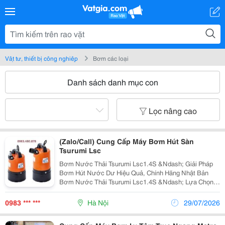
Vật tư, thiết bị công nghiệp
Bơm các loại
Danh sách danh mục con
Lọc nâng cao
(Zalo/Call) Cung Cấp Máy Bơm Hút Sàn
Tsurumi Lsc
Bơm Nước Thải Tsurumi Lsc1.4S &Ndash; Giải Pháp
Bơm Hút Nước Dư Hiệu Quả, Chính Hãng Nhật Bản
Bơm Nước Thải Tsurumi Lsc1.4S &Ndash; Lựa Chọn
Tối Ưu Cho Công Trình Cần Hút Cạn Nước Bơm Nước
Thải Tsurumi Lsc1.4S Là Dòng Bơm Chìm Chuyên Dụng
0983 *** ***
Hà Nội
29/07/2026
Đến Từ...