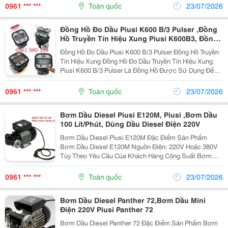
Trình Khi Thay Dầu Bảo Dưỡng. Máy Bơm Cấp Dầu
0961 *** ***
Toàn quốc
23/07/2026
Nhớt Được...
Đồng Hồ Đo Dầu Piusi K600 B/3 Pulser ,Đồng
Hồ Truyền Tín Hiệu Xung Piusi K600B3, Đồng
Hồ Đo Lưu Lượng, Đồng Hồ Đo Dầu Piusi
Đồng Hồ Đo Dầu Piusi K600 B/3 Pulser Đồng Hồ Truyền
Tín Hiệu Xung Đồng Hồ Đo Dầu Truyền Tín Hiệu Xung
Piusi K600 B/3 Pulser Là Đồng Hồ Được Sử Dụng Để
Đo Dầu Diesel, Dầu Nhớt, Dầu Bôi Trơn Trong Các Hệ
Thống Xăng Dầu Hoặc Trong Cấp Phát Xăng...
0961 *** ***
Toàn quốc
23/07/2026
Bơm Dầu Diesel Piusi E120M, Piusi ,Bơm Dầu
100 Lít/Phút, Dùng Dầu Diesel Điện 220V
Bơm Dầu Diesel Piusi E120M Đặc Điểm Sản Phẩm
Bơm Dầu Diesel E120M Nguồn Điện: 220V Hoặc 380V
Tùy Theo Yêu Cầu Của Khách Hàng Công Suất Bơm
Dầu Diesel: 100 Lít/Phút Bơm Liên Tục Không Ngắt
Quãng Bơm Dầu Diesel E120M Dùng Để Bơm Dầu
0961 *** ***
Toàn quốc
23/07/2026
Diesel Ngoài Ra...
Bơm Dầu Diesel Panther 72,Bơm Dầu Mini
Điện 220V Piusi Panther 72
Bơm Dầu Diesel Panther 72 Đặc Điểm Sản Phẩm Bơm