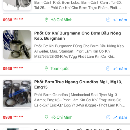
Bơm Cánh Khế, Bơm Lobe, Bơm Cánh Cam : Tul-20,
Tul-25... - Phốt Cơ Khí Cho Bơm Thực Phẩm, Phốt
Burgmann Công Ty Tnhh Thương Mại Dịch Vụ Kỹ Thuật
Dp Là Đại Lý Các Sản Phẩm Bơm Thực Phẩm Donjoy...
0938 *** ***
Hồ Chí Minh
>1 năm
Phốt Cơ Khí Burgmann Cho Bơm Dầu Nóng
Ksb, Burgmann
Phốt Cơ Khí Burgmann Dùng Cho Bơm Dầu Nóng Ksb,
Allweiler, Mas, Standart. Phớt Làm Kín Cơ Khí
M32N69/28-00-R Aq1Vgg Phớt Làm Kín Cơ Khí
M32N69/33-00-R Aq1Vgg Phớt Làm Kín Cơ Khí
M32N69/38-00-R Aq1Vgg Phớt Làm Kín Cơ Khí
0938 *** ***
Toàn quốc
>1 năm
M32N69/48-00-R Aq1Vgg...
Phốt Bơm Trục Ngang Grundfos Mg1, Mg13,
Emg13
Phớt Bơm Grundfos ( Mechanical Seal Type Mg13
&Amp; Emg13) - Phớt Làm Kín Cơ Khí Emg13/28-G6
Esic-Q7/ Esic-Q7 Egg/Y10-Wa (Bqqe) - Phớt Làm Kín
Cơ Khí Emg13/38-G6 Esic-Q7/ Esic-Q7 Egg/Y10-Wa
(Bqqe) - Phớt Làm Kín Cơ Khí Emg13/48-G6 Esic-Q7/...
0938 *** ***
Hồ Chí Minh
>1 năm