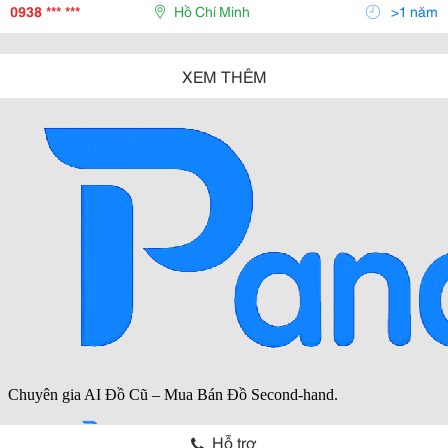
Chúng Tôi Là Nhà Phân Phối Ủy Quyền...
0938 *** ***
Hồ Chí Minh
>1 năm
XEM THÊM
Hỗ trợ