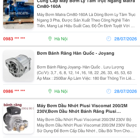
Cung Cấp Máy Bơm Ly Tâm Trục Ngang Matra
Cm80-160A
Máy Bơm Matra Cm80-160A Là Dòng Bơm Ly Tâm Trục
Ngang 3 Pha, Được Sản Xuất Theo Công Nghệ Tiên
Tiến, Mang Lại Hiệu Suất Cao, Độ Ổn Định Tuyệt Vời Và
Chi Phí Bảo Trì Thấp. Sản Phẩm Thường Được Lựa
Chọn Để Bơm Nước Sạch, Tăng Áp Sinh Hoạt, Tưới
0983 *** ***
Hà Nội
28/07/2026
Tiêu,...
Bơm Bánh Răng Hàn Quốc - Joyang
Bơm Bánh Răng Joyang- Hàn Quốc . Lưu Lượng
(Cc/V): 3,7 , 6, 8, 12, 14 ,16, 18, 22 ,26, 33, 45, 53, 63
Áp Max : 250Bar Áp Làm Việc: 180 Bar Thông Tin Liên
Hệ Mr. Dũng Số 2 Ngõ 125 Phố Vĩnh Phúc Quận Ba
Đình, Hà Nội , Việt Nam....
0986 *** ***
Hà Nội
28/07/2026
Máy Bơm Dầu Nhớt Piusi Viscomat 200/2M
230V,Bơm Dầu Nhớt Bánh Răng Piusi
200/2M,Bơm Dầu Nhớt Mini 220V
Máy Bơm Dầu Nhớt Piusi Viscomat 200/2M 230V Bộ
Máy Bơm Dầu Nhớt Piusi Viscomat 200/2M 230V Được
Sử Dụng Để Bơm Cấp Dầu Nhớt , Dầu Bôi Trơn Cho
Máy Móc Thiết Bị, Phương Tiện Vận Tải, Máy Công