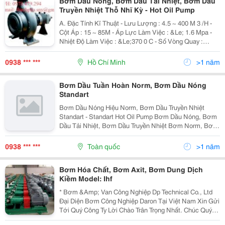
Bơm Dầu Nóng, Bơm Dầu Tải Nhiệt, Bơm Dầu
Truyền Nhiệt Thỗ Nhĩ Kỳ - Hot Oil Pump
A. Đặc Tính Kĩ Thuật - Lưu Lượng : 4.5 ~ 400 M 3 /H -
Cột Áp : 15 ~ 85M - Áp Lực Làm Việc : &Le; 1.6 Mpa -
Nhiệt Độ Làm Việc : &Le;370 0 C - Số Vòng Quay :
2970,2950, 2940,2900, 2890, 2880, 2840,2825
Vòng/Phút - Phốt : Phốt Cơ Khí Môi...
0938 *** ***
Hồ Chí Minh
>1 năm
Bơm Dầu Tuần Hoàn Norm, Bơm Dầu Nóng
Standart
Bơm Dầu Nóng Hiệu Norm, Bơm Dầu Truyền Nhiệt
Standart - Standart Hot Oil Pump Bơm Dầu Nóng, Bơm
Dầu Tải Nhiệt, Bơm Dầu Truyền Nhiệt Bơm Norm, Bơm
Dầu Nóng Standart , Bơm Dầu Truyền Nhiệt Standart ,
Bơm Dầu Tuần Hoàn Standart , Bơm Dầu Standart ,...
0938 *** ***
Toàn quốc
>1 năm
Bơm Hóa Chất, Bơm Axit, Bơm Dung Dịch
Kiềm Model: Ihf
* Bơm &Amp; Van Công Nghiệp Dp Technical Co., Ltd
Đại Diện Bơm Công Nghiệp Daron Tại Việt Nam Xin Gửi
Tới Quý Công Ty Lời Chào Trân Trọng Nhất. Chúc Quý
Công Ty Ngày Càng Phát Triển Và Thịnh Vượng! Công Ty