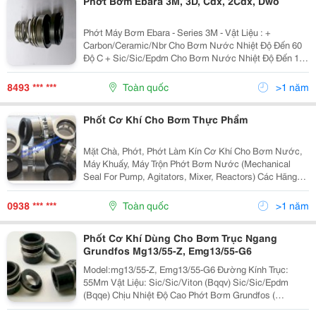
Phớt Bơm Ebara 3M, 3D, Cdx, 2Cdx, Dwo
Phớt Máy Bơm Ebara - Series 3M - Vật Liệu : +
Carbon/Ceramic/Nbr Cho Bơm Nước Nhiệt Độ Đến 60
Độ C + Sic/Sic/Epdm Cho Bơm Nước Nhiệt Độ Đến 160
Độ C Và Các Hóa Chất Có Độ Ăn Mòn Phốt Bơm 2Cdxm
70/15 Phốt Bơm 2Cdxm 120/15 Phốt Bơm...
8493 *** ***
Toàn quốc
>1 năm
Phốt Cơ Khí Cho Bơm Thực Phẩm
Mặt Chà, Phớt, Phớt Làm Kín Cơ Khí Cho Bơm Nước,
Máy Khuấy, Máy Trộn Phớt Bơm Nước (Mechanical
Seal For Pump, Agitators, Mixer, Reactors) Các Hãng
Eagleburgmann, John Crane, Flowserve, Roten, Vulcan,
Hecker Aegira, Us Seals, Flexible, Latty, Roplan,...
0938 *** ***
Toàn quốc
>1 năm
Phốt Cơ Khí Dùng Cho Bơm Trục Ngang
Grundfos Mg13/55-Z, Emg13/55-G6
Model:mg13/55-Z, Emg13/55-G6 Đường Kính Trục:
55Mm Vật Liệu: Sic/Sic/Viton (Bqqv) Sic/Sic/Epdm
(Bqqe) Chịu Nhiệt Độ Cao Phớt Bơm Grundfos (
Mechanical Seal Type Mg13 &Amp; Emg13) - Phớt Làm