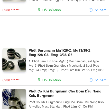
Cơ Khí Emg13/38-G6 Esic-Q7/ Esic-Q7 Egg/Y10-Wa
(Bqqe) - Phớt Làm Kín Cơ Khí Emg13/48-G6 Esic-Q7/...
0938 *** ***
Hồ Chí Minh
>1 năm
Phốt Burgmann Mg1/28-Z, Mg13/38-Z,
Emg1/28-G6, Emg13/38-G6
1. Phớt Làm Kín Loại Mg13 ( Mechanical Seal Type E
Mg13) Phớt Bơm Grundfos ( Mechanical Seal Type
Mg13 &Amp; Emg13) - Phớt Làm Kín Cơ Khí Emg13/28-
G6 Esic-Q7/ Esic-Q7 Egg/Y10-Wa (Bqqe) - Phớt Làm
Kín Cơ Khí Emg13/38-G6 Esic-Q7/ Esic-Q7...
0938 *** ***
Hồ Chí Minh
>1 năm
Phốt Cơ Khí Burgmann Cho Bơm Dầu Nóng
Ksb, Burgmann
Phốt Cơ Khí Burgmann Dùng Cho Bơm Dầu Nóng Ksb,
Allweiler, Mas, Standart. Phớt Làm Kín Cơ Khí