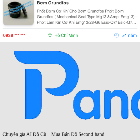
Bơm Grundfos
Phốt Bơm Cơ Khí Cho Bơm Grundfos Phớt Bơm
Grundfos ( Mechanical Seal Type Mg13 &Amp; Emg13) -
Phớt Làm Kín Cơ Khí Emg13/28-G6 Esic-Q7/ Esic-Q7
Egg/Y10-Wa (Bqqe) - Phớt Làm Kín Cơ Khí Emg13/38-
G6 Esic-Q7/ Esic-Q7 Egg/Y10-Wa (Bqqe) - Phớt Làm...
0938 *** ***
Hồ Chí Minh
>1 năm