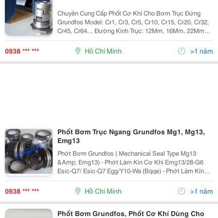
Chuyên Cung Cấp Phốt Cơ Khí Cho Bơm Trục Đứng
Grundfos Model: Cr1, Cr3, Cr5, Cr10, Cr15, Cr20, Cr32,
Cr45, Cr64... Đường Kính Trục: 12Mm, 16Mm, 22Mm
Vật Liệu: Sic/Sic/Epdm Or Sic/Sic/Viton Hqqe, Hqqv Dp
Technical Co., Ltd Di Động: 0938...
0938 *** ***
Hồ Chí Minh
>1 năm
Phốt Bơm Trục Ngang Grundfos Mg1, Mg13,
Emg13
Phớt Bơm Grundfos ( Mechanical Seal Type Mg13
&Amp; Emg13) - Phớt Làm Kín Cơ Khí Emg13/28-G6
Esic-Q7/ Esic-Q7 Egg/Y10-Wa (Bqqe) - Phớt Làm Kín
Cơ Khí Emg13/38-G6 Esic-Q7/ Esic-Q7 Egg/Y10-Wa
(Bqqe) - Phớt Làm Kín Cơ Khí Emg13/48-G6 Esic-Q7/...
0938 *** ***
Hồ Chí Minh
>1 năm
Phốt Bơm Grundfos, Phốt Cơ Khí Dùng Cho