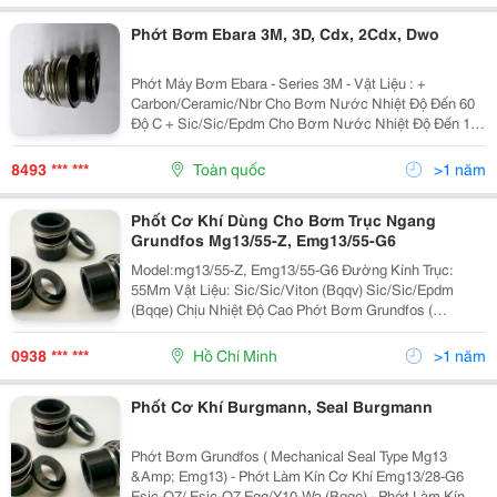
Phớt Bơm Ebara 3M, 3D, Cdx, 2Cdx, Dwo
Phớt Máy Bơm Ebara - Series 3M - Vật Liệu : +
Carbon/Ceramic/Nbr Cho Bơm Nước Nhiệt Độ Đến 60
Độ C + Sic/Sic/Epdm Cho Bơm Nước Nhiệt Độ Đến 160
Độ C Và Các Hóa Chất Có Độ Ăn Mòn Phốt Bơm 2Cdxm
70/15 Phốt Bơm 2Cdxm 120/15 Phốt Bơm...
8493 *** ***
Toàn quốc
>1 năm
Phốt Cơ Khí Dùng Cho Bơm Trục Ngang
Grundfos Mg13/55-Z, Emg13/55-G6
Model:mg13/55-Z, Emg13/55-G6 Đường Kính Trục:
55Mm Vật Liệu: Sic/Sic/Viton (Bqqv) Sic/Sic/Epdm
(Bqqe) Chịu Nhiệt Độ Cao Phớt Bơm Grundfos (
Mechanical Seal Type Mg13 &Amp; Emg13) - Phớt Làm
Kín Cơ Khí Emg13/28-G6 Esic-Q7/ Esic-Q7...
0938 *** ***
Hồ Chí Minh
>1 năm
Phốt Cơ Khí Burgmann, Seal Burgmann
Phớt Bơm Grundfos ( Mechanical Seal Type Mg13
&Amp; Emg13) - Phớt Làm Kín Cơ Khí Emg13/28-G6
Esic-Q7/ Esic-Q7 Egg/Y10-Wa (Bqqe) - Phớt Làm Kín