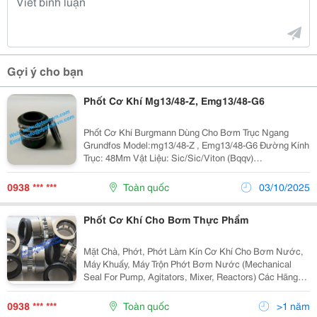
Gợi ý cho bạn
Phốt Cơ Khí Mg13/48-Z, Emg13/48-G6
Phốt Cơ Khí Burgmann Dùng Cho Bơm Trục Ngang
Grundfos Model:mg13/48-Z , Emg13/48-G6 Đường Kính
Trục: 48Mm Vật Liệu: Sic/Sic/Viton (Bqqv)
Sic/Sic/Epdm (Bqqe) Chịu Nhiệt Độ Cao Phớt Bơm
Grundfos ( Mechanical Seal Type Mg13 &Amp; Emg13)
0938 *** ***
Toàn quốc
03/10/2025
-...
Phốt Cơ Khí Cho Bơm Thực Phẩm
Mặt Chà, Phớt, Phớt Làm Kín Cơ Khí Cho Bơm Nước,
Máy Khuấy, Máy Trộn Phớt Bơm Nước (Mechanical
Seal For Pump, Agitators, Mixer, Reactors) Các Hãng
Eagleburgmann, John Crane, Flowserve, Roten, Vulcan,
Hecker Aegira, Us Seals, Flexible, Latty, Roplan,...
0938 *** ***
Toàn quốc
>1 năm