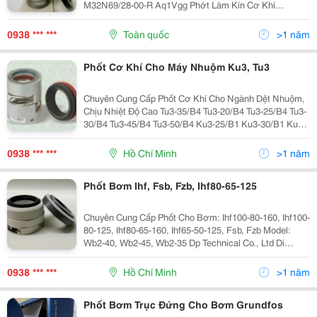
M32N69/28-00-R Aq1Vgg Phớt Làm Kín Cơ Khí
M32N69/33-00-R Aq1Vgg Phớt Làm Kín Cơ Khí
M32N69/38-00-R Aq1Vgg Phớt Làm Kín Cơ Khí
0938 *** ***
Toàn quốc
>1 năm
M32N69/48-00-R Aq1Vgg...
Phốt Cơ Khí Cho Máy Nhuộm Ku3, Tu3
Chuyên Cung Cấp Phốt Cơ Khí Cho Ngành Dệt Nhuộm,
Chịu Nhiệt Độ Cao Tu3-35/B4 Tu3-20/B4 Tu3-25/B4 Tu3-
30/B4 Tu3-45/B4 Tu3-50/B4 Ku3-25/B1 Ku3-30/B1 Ku3-
35/B1 Ku3-40/B1 Ku3-45/B1 Phạm Vi Sử Dụng : Bơm
Nguồn Máy Nhuộm Vải...
0938 *** ***
Hồ Chí Minh
>1 năm
Phốt Bơm Ihf, Fsb, Fzb, Ihf80-65-125
Chuyên Cung Cấp Phốt Cho Bơm: Ihf100-80-160, Ihf100-
80-125, Ihf80-65-160, Ihf65-50-125, Fsb, Fzb Model:
Wb2-40, Wb2-45, Wb2-35 Dp Technical Co., Ltd Di
Động: 0938 410 589 (P.kinh Doanh) Địa Chỉ:phường 10,
Quận Gò Vấp, Tp. Hồ Chí Minh ...
0938 *** ***
Hồ Chí Minh
>1 năm
Phốt Bơm Trục Đứng Cho Bơm Grundfos