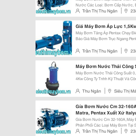
Nước Các Loại: Bơm Cấp Nước, 
Tiễn , Bơm Nước Thải, Bơm Hóa 
Trần Thị Thu Ngân
23
Pentax, Matra, Tohatsu, Tsurumi, E
Giá Máy Bơm Áp Lực 1,5Kw
Máy Bơm Tăng Áp Pentax Chạy Điệ
Báo Giá Máy Bơm Trục Ngang Pent
Lý Chính Hãng Của Pentax - Italya
Áp : 238 Nguyễn Xiển, Thanh Xuân
Trần Thị Thu Ngân
23
Máy Bơm Nước Thải Công S
Máy Bơm Nước Thải Công Suất 0,
4Kw Công Ty Tnhh Kỹ Thuật Và Cô
Phối, Đại Lý Cấp 1 Ủy Quyền Chính
Nam Địa Chỉ: Siêu Thị Máy Bơm (
Thu Ngân
Siêu Thị M
Gía Bơm Nước Cm 32-160
Matra, Pentax Xuất Xứ Italy
Gía Bơm Nước Cm 32-160A,Máy Bơ
Phân Phối Các Loại Máy Bơm Tại 
Matra Quốc Tế. Tự Hào Là Đại Di
Trần Thị Thu Ngân
23