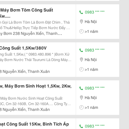
oạt, Bơm Cứu Hỏ
, Máy Bơm Tõm Công Suất
0983 *** ***
.....
Hà Nội
 Gọi Là Bơm Tõm Là Bơm Đặt Chìm , Thả
ố Thu&Hellip;Trực Tiếp Bơm Nước Đẩy Ra
>1 năm
 Khi Khoa Học Chưa Phát Triển Dòng Bơm
áy Bơm 238 Nguyễn Xiển, Thanh
Được Thiết Kế
 Công Suất 1,5Kw/380V
0983 *** ***
g Suất 1,5Kw,( * 0983.480.896 * )Bơm Xử
Hà Nội
áy Bơm Nước Thải Tsurumi Là Dòng Máy
ể Bơm Hút Nước Thải, Bơm Nước Thải
>1 năm
o Hồ,Bơm Thi Công
8 Nguyễn Xiển, Thanh Xuân
, Máy Bơm Sinh Hoạt 1,5Kw, 2Kw,
0983 *** ***
Hà Nội
 Máy Bơm Nước Sinh Hoạt Công Suất
Cm 32-160B, Cm 32-160A.... Công Ty
>1 năm
iện Nhập Khẩu Và Phân Phối Trực Tiếp Máy
8 Nguyễn Xiển, Thanh Xuân
umi - Japa
ạt Công Suất 15Kw, Bình Tích Áp
0983 *** ***