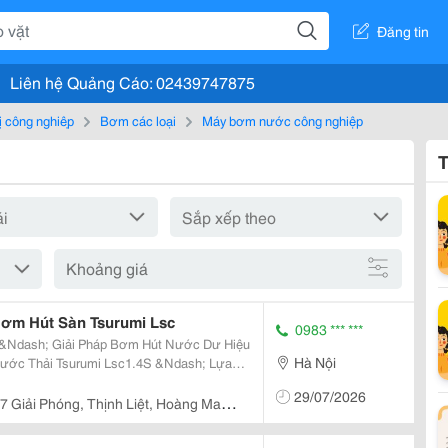
Đăng tin
Liên hệ Quảng Cáo: 02439747875
bị công nghiệp
Bơm các loại
Máy bơm nước công nghiệp
T
Khoảng giá
Bơm Hút Sàn Tsurumi Lsc
0983 *** ***
&Ndash; Giải Pháp Bơm Hút Nước Dư Hiệu
Hà Nội
m Nước Thải Tsurumi
29/07/2026
n Dụng Đến Từ...
7 Giải Phóng, Thịnh Liệt, Hoàng Mai,