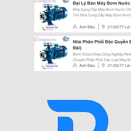
Đại Lý Bán Máy Bơm Nước 
Nhà Cung Cấp Máy Bơm Nước Chính Hã
Tìm Nhà Cung Cấp Máy Bơm Nước
Nào, Hãy Liên Hệ Ngay Với Chúng
Anh Đào
21/20/77 Lê 
Nhà Phân Phối Độc Quyền 
Đãi)
Bơm Chữa Cháy Công Nghiệp Pentax Liên Doanh Công
Chuyên Phân Phối Các Loại Máy B
Ngoài Ra Công Ty Còn Phân Phối
Anh Đào
21/20/77 Lê 
Pentax Nhập Khẩu ( Có Đầy Đủ Co,
Hcm