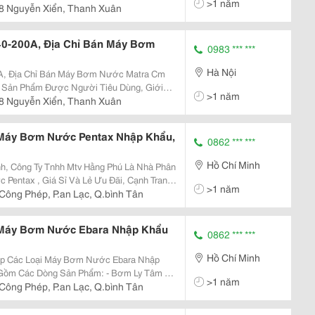
>1 năm
thithungan1890@Gmail.com Công Ty Cổ Phần
8 Nguyễn Xiển, Thanh Xuân
há
0-200A, Địa Chỉ Bán Máy Bơm
0983 *** ***
Hà Nội
, Địa Chỉ Bán Máy Bơm Nước Matra Cm
Sản Phẩm Được Người Tiêu Dùng, Giới
>1 năm
n Phẩm Chất Lượng Tốt, Giá Cả Hợp Lý.
8 Nguyễn Xiển, Thanh Xuân
ản Phẩm Này Có Mặt
 Máy Bơm Nước Pentax Nhập Khẩu,
0862 *** ***
Hồ Chí Minh
h, Công Ty Tnhh Mtv Hằng Phú Là Nhà Phân
Pentax , Giá Sỉ Và Lẻ Ưu Đãi, Cạnh Tranh.
>1 năm
Chính Hãng, Nhập Khẩu, Đầy Đủ Co,Cq.
Công Phép, P.an Lạc, Q.bình Tân
 Máy Bơm Nước Ebara Nhập Khẩu
0862 *** ***
Hồ Chí Minh
ấp Các Loại Máy Bơm Nước Ebara Nhập
 Dòng Sản Phẩm: - Bơm Ly Tâm 1
>1 năm
x 304, Cánh Bơm Bằng Đồng, Model: Cdxm
Công Phép, P.an Lạc, Q.bình Tân
Kw), Cdx