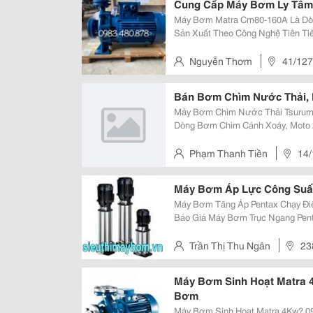
Cung Cấp Máy Bơm Ly Tâm
Máy Bơm Matra Cm80-160A Là Dò
Sản Xuất Theo Công Nghệ Tiên Tiế
Tuyệt Vời Và Chi Phí Bảo Trì Thấp. Sản Phẩm Thường Được Lựa Chọn Để
Bơm Nước Sạch, Tăng Áp Sinh Hoạ
Nguyễn Thơm
41/127
Hà Nội
Bán Bơm Chìm Nước Thải,
Máy Bơm Chìm Nước Thải Tsurumi U Bơm Tsurumi U Dòng Bơm Tsurum
Dòng Bơm Chìm Cánh Xoáy, Moto 
Chuyển Chất Thải, Nước Thải Chứa
Vừa Và Nhỏ. Cánh Bơm Quay Tạo 
Phạm Thanh Tiền
14/
Phường Vĩnh Phú, Tx.thuận An,
Máy Bơm Áp Lực Công Suất
Máy Bơm Tăng Áp Pentax Chạy Điệ
Báo Giá Máy Bơm Trục Ngang Pent
Lý Chính Hãng Của Pentax - Italya
Áp : 238 Nguyễn Xiển, Thanh Xuân
Trần Thị Thu Ngân
23
Máy Bơm Sinh Hoạt Matra 4
Bơm
Máy Bơm Sinh Hoạt Matra 4Kw? 0