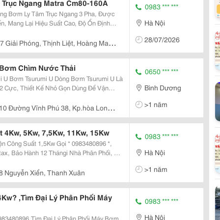
 Trục Ngang Matra Cm80-160A
0983 *** ***
ng Bơm Ly Tâm Trục Ngang 3 Pha, Được
Hà Nội
n, Mang Lại Hiệu Suất Cao, Độ Ổn Định
28/07/2026
t, Tưới Tiêu,...
7 Giải Phóng, Thịnh Liệt, Hoàng Mai,
 Bơm Chìm Nước Thải
0650 *** ***
i U Là
Bình Dương
2 Cực, Thiết Kế Nhỏ Gọn Dùng Để Vận
 Vật Liệu Rắn Và Sợi Trong Các Công Trình
>1 năm
Dòng...
10 Đường Vĩnh Phú 38, Kp.hòa Long,
 Tỉnh Bình Dương
 4Kw, 5Kw, 7,5Kw, 11Kw, 15Kw
0983 *** ***
n Công Suất 1,5Kw Gọi * 0983480896 *,
Hà Nội
ax, Bảo Hành 12 Thángi Nhà Phân Phối, Đại
 Tại Việt Nam Siêu Thị Máy Bơm, Bình Tích
>1 năm
,
8 Nguyễn Xiển, Thanh Xuân
Kw? ,Tìm Đại Lý Phân Phối Máy
0983 *** ***
Hà Nội
983480896,Tìm Đại Lý Phân Phối Máy Bơm