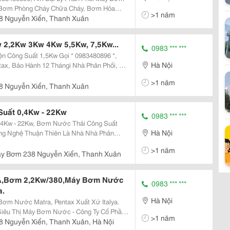
Bơm Phòng Cháy Chữa Cháy, Bơm Hỏa
>1 năm
Chất Của Các Hãng Máy Bơm Nổi Tiếng :
8 Nguyễn Xiển, Thanh Xuân
bara, Dragon, Di
 2,2Kw 3Kw 4Kw 5,5Kw, 7,5Kw...
0983 *** ***
n Công Suất 1,5Kw Gọi * 0983480896 *,
Hà Nội
ax, Bảo Hành 12 Thángi Nhà Phân Phối, Đại
 Tại Việt Nam Siêu Thị Máy Bơm, Bình Tích
>1 năm
,
8 Nguyễn Xiển, Thanh Xuân
uất 0,4Kw - 22Kw
0983 *** ***
4Kw - 22Kw, Bơm Nước Thải Công Suất
Hà Nội
ng Nghệ Thuận Thiên Là Nhà Nhà Phân
 Hãng Của Nhà Máy Tsurumi - Japan Tại Việt
>1 năm
 238 Nguyễ
áy Bơm 238 Nguyễn Xiển, Thanh Xuân
A,Bơm 2,2Kw/380,Máy Bơm Nước
0983 *** ***
a.
Hà Nội
m Nước Matra, Pentax Xuất Xứ Italya.
Siêu Thị Máy Bơm Nước - Công Ty Cổ Phần
>1 năm
ện Nhập Khẩu Và Phân Phối Các Dòng Máy
8 Nguyễn Xiển, Thanh Xuân, Hà Nội