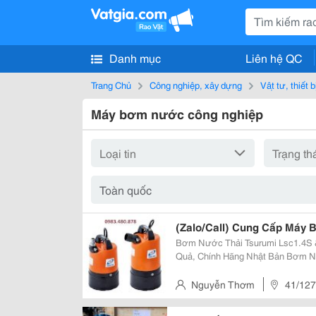
Danh mục
Liên hệ QC
Trang Chủ
Công nghiệp, xây dựng
Vật tư, thiết 
Máy bơm nước công nghiệp
(Zalo/Call) Cung Cấp Máy 
Bơm Nước Thải Tsurumi Lsc1.4S 
Quả, Chính Hãng Nhật Bản Bơm Nước Thải Tsurumi Lsc1.4S &Ndash; Lựa
Chọn Tối Ưu Cho Công Trình Cần Hút Cạn Nước Bơ
Lsc1.4S Là Dòng Bơm Chìm Chuyê
Nguyễn Thơm
41/127
Hà Nội