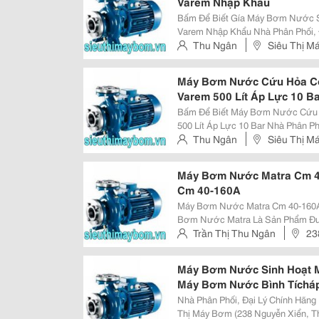
Varem Nhập Khẩu
Bấm Để Biết Gía Máy Bơm Nước Si
Varem Nhập Khẩu Nhà Phân Phối, 
Địa Chỉ: Siêu Thị Máy Bơm (238 Ng
Thu Ngân
Siêu Thị M
Thu Ngân 0983.480.896 ( Pkd ) Mai
Xuân, Hà Nội
Máy Bơm Nước Cứu Hỏa Côn
Varem 500 Lít Áp Lực 10 B
Bấm Để Biết Máy Bơm Nước Cứu H
500 Lít Áp Lực 10 Bar Nhà Phân Ph
Nam Địa Chỉ: Siêu Thị Máy Bơm (2
Thu Ngân
Siêu Thị M
Hotline : Thu Ngân 0983.480 .896 (
Xuân, Hà Nội
Máy Bơm Nước Matra Cm 4
Cm 40-160A
Máy Bơm Nước Matra Cm 40-160A,
Bơm Nước Matra Là Sản Phẩm Đư
Trình Đánh Giá Là Sản Phẩm Chất L
Trần Thị Thu Ngân
23
Trường Dòng Sản Phẩm Này Có M
Máy Bơm Nước Sinh Hoạt M
Máy Bơm Nước Bình Tíchá
Nhà Phân Phối, Đại Lý Chính Hãng 
Thị Máy Bơm (238 Nguyễn Xiển, Th