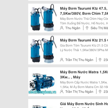
Bơm Nước Từ Bơm Nước Sinh H
Máy Bơm Tsurumi Ktz 47.5
7,5Kw/380V, Bơm Chìm 7,5Kw
Máy Bơm Nước Thả Chìm Hay Còn
Tõm Xuống Bể Nước, Hố Nước, H
Vị Trí Cần Thoát Nước, Trước Đây
Thu Ngân
Siêu Thị M
Nước Thải Được Ban Đầu Ra Đời 
Xuân, Hà Nội
Máy Bơm Tsurumi Ktz 21.5
Gía Bơm Tõm Tsurumi Ktz 21.5 Côn
Lý Nước Thải 1,5Kw/380V/3Pha M
Bơm Chuyên Dụng Chuyên Dùng Đ
Công Trình, Bơm Bể Phốt, Bơm A
Trần Thị Thu Ngân
23
Máy Bơm Nước Matra 1,5Kw
3Kw... , Máy
Máy Bơm Cấp Nước Matra 1,5Kw,
1,5Kw, M Áy Bơm Matra Cm 32-160C, 
Cổ Phần Matra Quốc Tế - Là Đại D
Trần Thị Thu Ngân
23
Bơm Matra - Italya, Máy Bơm Tsur
Giá Máy Bơm Nước Sinh Ho