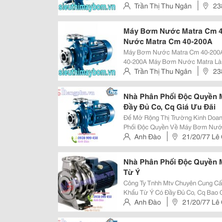
0983.480.896 ( Pkd ) Mail : Tran
Trần Thị Thu Ngân
23
Matra Quốc Tế Xin Gửi Tới Quý K
Máy Bơm Nước Matra Cm 4
Nước Matra Cm 40-200A
Máy Bơm Nước Matra Cm 40-200A
40-200A Máy Bơm Nước Matra Là 
Đầu Tư Công Trình Đánh Giá Là Sả
Trần Thị Thu Ngân
23
Hiện Tại Trên Thị Trường Dòng S
Nhà Phân Phối Độc Quyền
Đầy Đủ Co, Cq Giá Ưu Đãi
Để Mở Rộng Thị Trường Kinh Doan
Phối Độc Quyền Về Máy Bơm Nước 
Công Ty Chúng Tôi Cam Kết Hàng 
Anh Đào
21/20/77 Lê 
Ngoài Ra, Công Ty Hằng Phú Còn
Nhà Phân Phối Độc Quyền
Từ Ý
Công Ty Tnhh Mtv Chuyên Cung C
Khẩu Từ Ý Có Đầy Đủ Co, Cq Bao Gồm Các
Tầng Cánh - Buồng Bơm Bằng Ino
Anh Đào
21/20/77 Lê 
70/05 (0.37Kw), Cdxm 90/10 (0.75