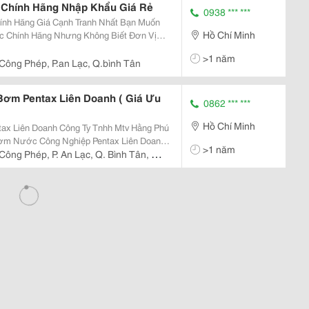
Chính Hãng Nhập Khẩu Giá Rẻ
0938 *** ***
ng Giá Cạnh Tranh Nhất Bạn Muốn
Hồ Chí Minh
 Chính Hãng Nhưng Không Biết Đơn Vị
 Tôi, Nhà Cung Cấp Các Sản Phẩm Máy
>1 năm
Bơm Nước Nhập Khẩu Chính Hãng . Chúng
Công Phép, P.an Lạc, Q.bình Tân
Bơm Pentax Liên Doanh ( Giá Ưu
0862 *** ***
Hồ Chí Minh
 Ty Tnhh Mtv Hằng Phú
ơm Nước Công Nghiệp Pentax Liên Doanh ,
>1 năm
 Máy Bơm Nước Của Các Hãng Khác Như
Công Phép, P. An Lạc, Q. Bình Tân, Tp
 Cq),