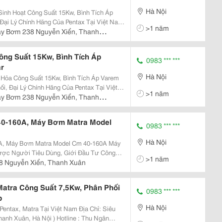
Hà Nội
nh Hoạt Công Suất 15Kw, Bình Tích Áp
Đại Lý Chính Hãng Của Pentax Tại Việt Nam
>1 năm
uyễn Xiển, Thanh Xuân, Hà Nội ) Hotline :
áy Bơm 238 Nguyễn Xiển, Thanh
l
g Suất 15Kw, Bình Tích Áp
0983 *** ***
ar
Hà Nội
ỏa Công Suất 15Kw, Bình Tích Áp Varem
ối, Đại Lý Chính Hãng Của Pentax Tại Việt
>1 năm
38 Nguyễn Xiển, Thanh Xuân, Hà Nội )
áy Bơm 238 Nguyễn Xiển, Thanh
 Pkd
0-160A, Máy Bơm Matra Model
0983 *** ***
Hà Nội
 Máy Bơm Matra Model Cm 40-160A Máy
ợc Người Tiêu Dùng, Giới Đầu Tư Công
>1 năm
ượng Tốt, Giá Cả Hợp Lý. Hiện Tại Trên Thị
8 Nguyễn Xiển, Thanh Xuân
ặt Và Được
atra Công Suất 7,5Kw, Phân Phối
0983 *** ***
p
Hà Nội
Pentax, Matra Tại Việt Nam Địa Chỉ: Siêu
anh Xuân, Hà Nội ) Hotline : Thu Ngân