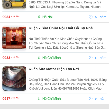
0985.122.033 A. Phương Sửa Xe Nâng Đứng Lái Và
Ngồi Lái Các Loại &Hellip; Komatsu, Toyota, Nissan,
Shinko, Sumitomo, Manitou, Jungheinrich, Tailift,
Hangcha.., 1. Sửa Xe Nâng: Dầu Diesel, Xăng,
0984 *** ***
Hà Nội
>1 năm
Quận 7 Sửa Chữa Nội Thất Gỗ Tại Nhà
Nội Thất Thiên Ân Xin Kính Chào Quý Khách : Chúng
Tôi Chuyên Sửa Chữa Đóng Mới Nội Thất Gỗ Tại Nhà
Tại Xưởng + Lắp Đặt, Sửa Chữa: Giường Ngủ,Sàn Gỗ
Bị Phồng, Bậc Cầu Thang, Tay Vịn Lung Lay, Lan Can,
Cầu Thang Gỗ, Vách Ngăn, Phào Chỉ Gỗ,
0933 *** ***
Hồ Chí Minh
>1 năm
Quấn Sửa Motor Điện Tận Nơi
Chúng Tôi Nhận Quấn Sửa Moteur Tận Nơi, 100% Bằng
Dây Đồng, Bảo Hành Chu Đáo Và Chuyên Nghiệp. Quý
Khách Vui Lòng Liên Hệ 0917882099 Hoặc Click Vào
Đây Để Biết Thêm Chi Tiết: ----≫ Quấn Motor Điện ≪-----
0917 *** ***
Hồ Chí Minh
>1 năm