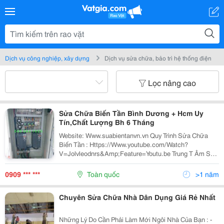
Dịch vụ công nghiệp, xây dựng
Dịch vụ sửa chữa, bảo trì hệ thống điện
Lọc nâng cao
Sửa Chữa Biến Tần Bình Dương + Hcm Uy
Tín,Chất Lượng Bh 6 Tháng
Website: Www.suabientanvn.vn Quy Trình Sửa Chữa
Biến Tần : Https://Www.youtube.com/Watch?
V=Jolvleodnrs&Amp;Feature=Youtu.be Trung T Âm Sửa
Chữa Biến Tần I.s.c: Là Đơn Vị Hoạt Động Chuyên Sâu
Trong Các Lĩnh Vực: ● Chuyên Cung Cấp Linh Kiện
0909 *** ***
Toàn quốc
>1 năm
Chuyên Sửa Chữa Nhà Dân Dụng Giá Rẻ Nhất
Những Lý Do Cần Phải Làm Mới Ngôi Nhà Của Bạn : -