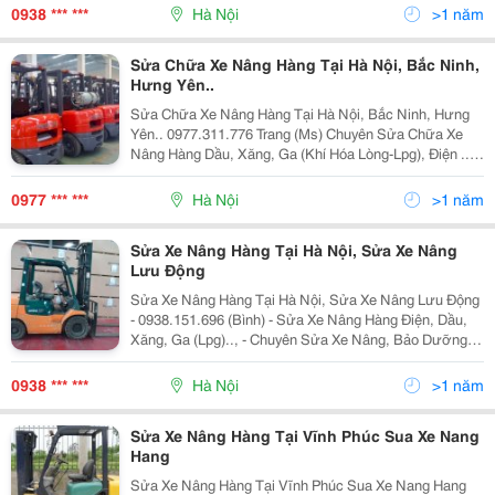
Kion-Baoli, Hyster, Doosan, Clark, Nichyu..,
0938 *** ***
Hà Nội
>1 năm
Sửa Chữa Xe Nâng Hàng Tại Hà Nội, Bắc Ninh,
Hưng Yên..
Sửa Chữa Xe Nâng Hàng Tại Hà Nội, Bắc Ninh, Hưng
Yên.. 0977.311.776 Trang (Ms) Chuyên Sửa Chữa Xe
Nâng Hàng Dầu, Xăng, Ga (Khí Hóa Lòng-Lpg), Điện ..,
Tại Hà Nội. Sửa Chữa Xe Nâng Hàng Các Loại.., Trọng
Tải Nâng Hàng Từ 1 Tấn Đến 20Tấn Xe Nâng
0977 *** ***
Hà Nội
>1 năm
Sửa Xe Nâng Hàng Tại Hà Nội, Sửa Xe Nâng
Lưu Động
Sửa Xe Nâng Hàng Tại Hà Nội, Sửa Xe Nâng Lưu Động
- 0938.151.696 (Bình) - Sửa Xe Nâng Hàng Điện, Dầu,
Xăng, Ga (Lpg).., - Chuyên Sửa Xe Nâng, Bảo Dưỡng
Xe Nâng, Bảo Trì Xe Nâng Các Loại Như Toyota,
Komatsu, Tcm, Nissan, Mitsubishi, Hyster, Daew
0938 *** ***
Hà Nội
>1 năm
Sửa Xe Nâng Hàng Tại Vĩnh Phúc Sua Xe Nang
Hang
Sửa Xe Nâng Hàng Tại Vĩnh Phúc Sua Xe Nang Hang