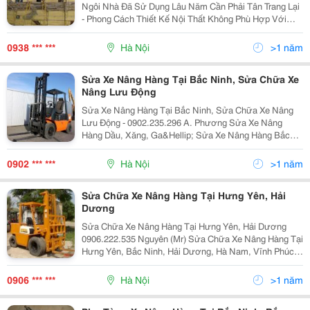
Ngôi Nhà Đã Sử Dụng Lâu Năm Cần Phải Tân Trang Lại
- Phong Cách Thiết Kế Nội Thất Không Phù Hợp Với
Hiện Tại - Kiến Trúc Ngôi Nhà Đã Lỗi Thời - Bạn Muốn
Thay Đổi Không Gian Sử Dụng - ..
0938 *** ***
Hà Nội
>1 năm
Sửa Xe Nâng Hàng Tại Bắc Ninh, Sửa Chữa Xe
Nâng Lưu Động
Sửa Xe Nâng Hàng Tại Bắc Ninh, Sửa Chữa Xe Nâng
Lưu Động - 0902.235.296 A. Phương Sửa Xe Nâng
Hàng Dầu, Xăng, Ga&Hellip; Sửa Xe Nâng Hàng Bắc
Ninh | Hưng Yên | Hà Tây | Vĩnh Phúc.., 1. Sửa Xe Nâng
Động Cơ Dầu Diesel, Xăng, Gas (Lpg). 2. S
0902 *** ***
Hà Nội
>1 năm
Sửa Chữa Xe Nâng Hàng Tại Hưng Yên, Hải
Dương
Sửa Chữa Xe Nâng Hàng Tại Hưng Yên, Hải Dương
0906.222.535 Nguyên (Mr) Sửa Chữa Xe Nâng Hàng Tại
Hưng Yên, Bắc Ninh, Hải Dương, Hà Nam, Vĩnh Phúc..,
Chuyên Sửa Chữa Các Loại Xe Nâng Hàng Dầu, Xăng,
Ga (Lpg), Điện .., Sửa Chữa Xe Nâng Các Loạ
0906 *** ***
Hà Nội
>1 năm