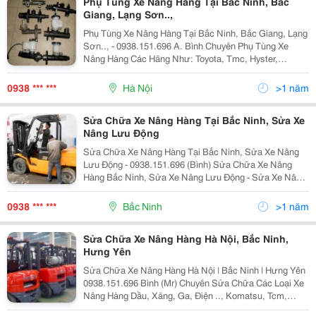
Phụ Tùng Xe Nâng Hàng Tại Bắc Ninh, Bắc
Giang, Lạng Sơn..,
Phụ Tùng Xe Nâng Hàng Tại Bắc Ninh, Bắc Giang, Lạng
Sơn.., - 0938.151.696 A. Bình Chuyên Phụ Tùng Xe
Nâng Hàng Các Hãng Như: Toyota, Tmc, Hyster,
Komatsu, Sinkobe, Nissan, Mitshubishi, Sumitomo,
Doosan, Hyundai, Yale, Heli, Samsung, Daewoo&Hellip;
0938 *** ***
Hà Nội
>1 năm
Sửa Chữa Xe Nâng Hàng Tại Bắc Ninh, Sửa Xe
Nâng Lưu Động
Sửa Chữa Xe Nâng Hàng Tại Bắc Ninh, Sửa Xe Nâng
Lưu Động - 0938.151.696 (Bình) Sửa Chữa Xe Nâng
Hàng Bắc Ninh, Sửa Xe Nâng Lưu Động - Sửa Xe Nâng
Điện, Dầu, Xăng, Ga (Lpg).., - Chuyên Sửa Xe Nâng,
Bảo Dưỡng Xe Nâng, Bảo Trì Xe Nâng Các Loại
0938 *** ***
Bắc Ninh
>1 năm
Sửa Chữa Xe Nâng Hàng Hà Nội, Bắc Ninh,
Hưng Yên
Sửa Chữa Xe Nâng Hàng Hà Nội | Bắc Ninh | Hưng Yên
0938.151.696 Bình (Mr) Chuyên Sửa Chữa Các Loại Xe
Nâng Hàng Dầu, Xăng, Ga, Điện .., Komatsu, Tcm,
Mitsubishi, Nissan, Yale, Hyundai, Daewoo, Toyota,