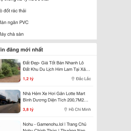
ò đốt rác thải
àn ngăn PVC
áy chà sàn
áy giặt thảm
in đăng mới nhất
áy hút bụi công nghiệp
Đất Đẹp- Giá Tốt Bán Nhanh Lô
áy lọc rác
Đất Khu Du Lịch Him Lam Tại Xã
Cư Suê, Huyện Cư M''gar, Đắk Lắk
1,2 tỷ
Đắc Lắc
áy quét rác
áy rửa bình
Nhà Hẻm Xe Hơi Gân Lotte Mart
Bình Dương Diện Tích 200,7M2
áy thông tắc
Giá 3Ty800
3,8 tỷ
Hồ Chí Minh
áy ép rác
Nohu - Gamenohu.lol | Trang Chủ
hà vệ sinh công cộng
Nohu Chính Thức | Thưởng Nạp