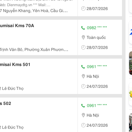
P
28/07/2026
7 Nguyễn Khang, Yên Hoà, Cầu Giấy,
í Nội...
T
Kumisai Kms 70A
0982 *** ***
T
Toàn quốc
T
28/07/2026
Trịnh Văn Bô, Phường Xuân Phương,
T
misai Kms 501
0961 *** ***
T
Hà Nội
X
24/07/2026
2 Lê Đức Thọ
X
s 502
0961 *** ***
Hà Nội
24/07/2026
2 Lê Đức Thọ