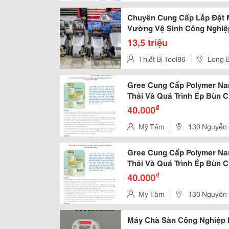
Chuyên Cung Cấp Lắp Đặt 
Vường Vệ Sinh Công Nghiệp
13,5 triệu
Thiết Bị Tool86
Long B
Gree Cung Cấp Polymer Na
Thải Và Quá Trình Ép Bùn 
₫
40.000
Mỹ Tâm
130 Nguyễn 
Phố Hồ Chí Minh
Gree Cung Cấp Polymer Na
Thải Và Quá Trình Ép Bùn 
₫
40.000
Mỹ Tâm
130 Nguyễn 
Phố Hồ Chí Minh
Máy Chà Sàn Công Nghiệp 