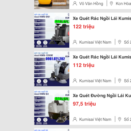
Võ Văn Hồng
Kcn Hòa
Xe Quét Rác Ngồi Lái Kumi
122 triệu
Kumisai Việt Nam
Số 
Xe Quét Rác Ngồi Lái Kumi
112 triệu
Kumisai Việt Nam
Số 
Xe Quét Đường Ngồi Lái K
97,5 triệu
Kumisai Việt Nam
Số 