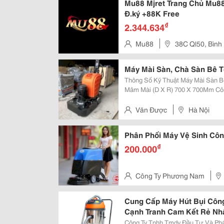
Mu88 Mjret Trang Chủ Mu88
Đ.ký +88K Free
₫
2.344.634
Mu88
38C Ql50, Bình
Máy Mài Sàn, Chà Sàn Bê 
Thông Số Kỹ Thuật Máy Mài Sàn Bê Tông Gt-700 : M
Mâm Mài (D X R) 700 X 700Mm Công Suất Động Cơ Xoa 15Kw Công Suất Biến
Tần 15Kw Nguồn Điện 380V ...
Văn Được
Hà Nội
Phân Phối Máy Vệ Sinh Côn
₫
200.000
Công Ty Phương Nam
Hoà, Cầu Giấy, Hà Nội, Việt Na
Cung Cấp Máy Hút Bụi Công
Cạnh Tranh Cam Kết Rẻ Nhấ
Công Ty Tnhh Tmdv Đầu Tư Và Phát Triển Phươn