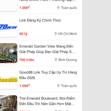
100%
hụ kiện thiết bị làm sạch
₫
1.000
Toàn quốc
hiết bị lau kính toà nhà
Link Đăng Ký Chính Thức
hiết bị làm sạch
50 tỷ
Hồ Chí Minh
hiết bị vệ sinh sản phẩm
Emerald Garden View Mang Đến
hùng đựng dầu thải
Giải Pháp Giúp Bạn Giải Pháp Sở
úi lọc bụi
Hửu Chỉ 7Tr/Tháng
700 triệu
Bình Dương
e gom, đẩy rác
Good88 Link Truy Cập Uy Tín Hàng
e quét rác
Đầu 2026
₫
1.000
Toàn quốc
The Emerald Boulevard, Mọi Điểm
Đến Đều Trở Nên Gần Hơn Mặt
Tiền Quốc Lộ 13