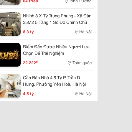
64 triệu
Bình Dương
Nhỉnh 8.X Tỷ Trung Phụng - Xã Đàn
35M2 5 Tầng 1 Sổ Đỏ Chính Chủ
8,3 tỷ
Hà Nội
Điểm Đến Được Nhiều Người Lựa
Chọn Để Trải Nghiệm
₫
22.222
Toàn quốc
Cần Bán Nhà 4,5 Tỷ P. Trần D
Hưng, Phường Yên Hoà, Hà Nội
4,5 tỷ
Hà Nội