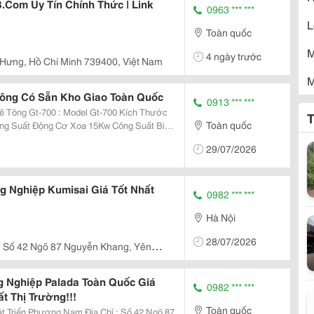
.Com Uy Tín Chính Thức | Link
0963 *** ***
L
Toàn quốc
M
4 ngày trước
 Hưng, Hồ Chí Minh 739400, Việt Nam
M
Tông Có Sẵn Kho Giao Toàn Quốc
0913 *** ***
M
odel Gt-700 Kích Thước
T
Toàn quốc
M
29/07/2026
M
g Nghiệp Kumisai Giá Tốt Nhất
M
0982 *** ***
Hà Nội
M
28/07/2026
Số 42 Ngõ 87 Nguyễn Khang, Yên
M
m
M
 Nghiệp Palada Toàn Quốc Giá
0982 *** ***
t Thị Trường!!!
N
Toàn quốc
g Nam Địa Chỉ : Số 42 Ngõ 87