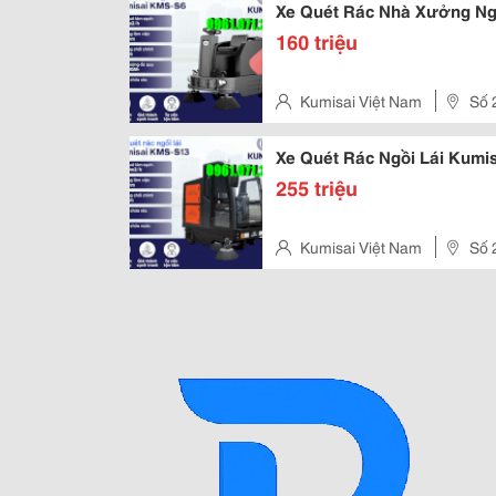
Xe Quét Rác Nhà Xưởng Ng
160 triệu
Kumisai Việt Nam
Số 
Xe Quét Rác Ngồi Lái Kumi
255 triệu
Kumisai Việt Nam
Số 