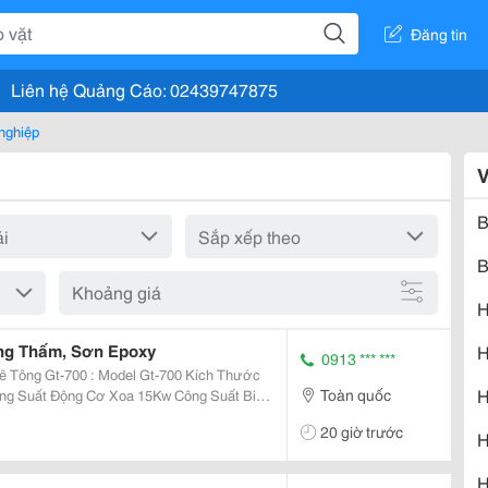
Đăng tin
Liên hệ Quảng Cáo: 02439747875
nghiệp
V
B
B
Khoảng giá
H
ng Thấm, Sơn Epoxy
H
0913 *** ***
odel Gt-700 Kích Thước
H
Toàn quốc
20 giờ trước
H
H