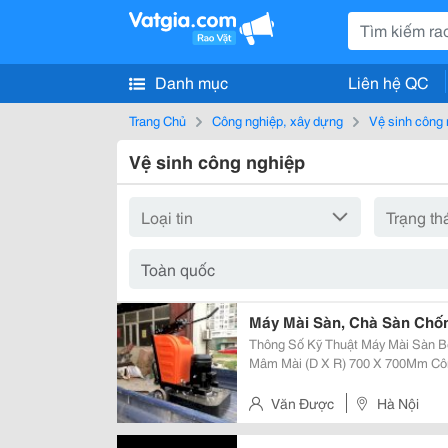
Danh mục
Liên hệ QC
Trang Chủ
Công nghiệp, xây dựng
Vệ sinh công 
Vệ sinh công nghiệp
Máy Mài Sàn, Chà Sàn Chố
Thông Số Kỹ Thuật Máy Mài Sàn Bê Tông Gt-700 : M
Mâm Mài (D X R) 700 X 700Mm Công Suất Động Cơ Xoa 15Kw Công Suất Biến
Tần 15Kw Nguồn Điện 380V ...
Văn Được
Hà Nội