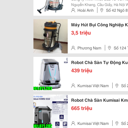
Nguyễn Khang, Cầu Giấy, Hà Nội Web: Dienmaydtg.vn *** Mail:
Dienmaydtg@Gmail.com Điện Thoại Tư Vấn 24/24 : 0982.522.311 &Ndash;
Hoài Anh
Số 42 Ngõ 8
0983.662.162 Giao Hàng Miễn Ph
Hà Nội, Việt Nam
Máy Hút Bụi Công Nghiệp 
3,5 triệu
Phương Nam
Số 124 
Hà Nội
Robot Chà Sàn Tự Động Ku
439 triệu
Kumisai Việt Nam
Số 
Robot Chà Sàn Kumisai Km
665 triệu
Kumisai Việt Nam
Số 