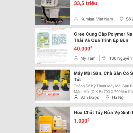
33,5 triệu
Kumisai Việt Nam
Số 
Gree Cung Cấp Polymer Na
Thải Và Quá Trình Ép Bùn
₫
40.000
Mỹ Tâm
130 Nguyễn 
Phố Hồ Chí Minh
Máy Mài Sàn, Chà Sàn Có 
Tốt
Thông Số Kỹ Thuật Máy Mài Sàn Bê Tông Gt-700 : M
Mâm Mài (D X R) 700 X 700Mm Công Suất Động Cơ Xoa 15Kw Công Suất Biến
Văn Được
Hà Nội
Tần 15Kw Nguồn Điện 380V ...
Hóa Chất Tẩy Rửa Vệ Sinh 
₫
1.000