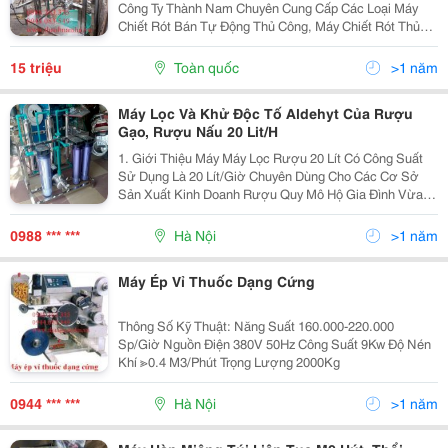
Công Ty Thành Nam Chuyên Cung Cấp Các Loại Máy
Chiết Rót Bán Tự Động Thủ Công, Máy Chiết Rót Thủ
Công Giá Tốt, Máy Chiết Rót Bán Thủ
Công&Hellip;Dùng Để Chiết Các Sản Phẩm Dạng Dịch
15 triệu
Toàn quốc
>1 năm
Đặc Như
Máy Lọc Và Khử Độc Tố Aldehyt Của Rượu
Gạo, Rượu Nấu 20 Lit/H
1. Giới Thiệu Máy Máy Lọc Rượu 20 Lít Có Công Suất
Sử Dụng Là 20 Lít/Giờ Chuyên Dùng Cho Các Cơ Sở
Sản Xuất Kinh Doanh Rượu Quy Mô Hộ Gia Đình Vừa
Và Nhỏ. Máy Lọc Rượu 20 Lít Có Ưu Điểm Nhỏ Gọn Dễ
Dàng Di Chuyển Lắp Đặt, Giá Thành Phù Hợp Với Các
0988 *** ***
Hà Nội
>1 năm
Hộ
Máy Ép Vỉ Thuốc Dạng Cứng
Thông Số Kỹ Thuật: Năng Suất 160.000-220.000
Sp/Giờ Nguồn Điện 380V 50Hz Công Suất 9Kw Độ Nén
Khí ≫0.4 M3/Phút Trọng Lượng 2000Kg
0944 *** ***
Hà Nội
>1 năm