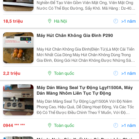
Nghiền Để Tạo Viên Gồm Viên Mật Ong, Viên Mật Ong
Nước Có Thể Bọc Đường, Sấy Khô. Mã Hàng : Dz-40
Công Suất 10-30Kg/H. Đường Kính Viên Thuốc : 11-25
Mm Nguồn Điện: 220V/50Hz Công Suấ
18,5 triệu
Hà Nội
>1 năm
Máy Hút Chân Không Gia Đình P290
Máy Hút Chân Không Gia Đình(Điện Tử)Là Một Cải Tiến
Mới Nhất Của Dòng Máy Hút Chân Không Dùng Trong
Gia Đình, Đóng Gói Hút Chân Không Được Những Sản
Phẩm Có Chứa Nước, Hút Được Sản Phẩm Chứa Bột,
Đặc Biệt Máy Được Thiết Kế Bơm Hút Điện Tử Với
2,2 triệu
Toàn quốc
>1 năm
Công Su
Máy Dán Màng Seal Tự Động Lgyf1500A, Máy
Dán Màng Nhôm Liên Tục Tự Động
Máy Dán Màng Seal Tự Động Lgyf1500A Với Độ Niêm
Phong Cao, Hiệu Quả, Dễ Dàng Hoạt Động, Và Các Tốc
Độ Có Thể Được Điều Chỉnh Theo Ý Muốn, Với Độ
Chính Xác Cao. Thích Hợp Sử Dụng Trong Nghành
Dược, Hóa Chất Hàng Ngày, Thực Phẩm, Mỹ Phẩm,
0944 *** ***
Toàn quốc
>1 năm
Thuốc Trừ...