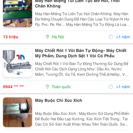
Máy Hàn Miệng Túi Liên Tục M9 Hút, Thổi
Chân Không
Máy Hàn Miệng Túi Liên Tục Hút Chân Không: Máy Hàn
Đa Năng Chuyên Dụng Để Hàn Các Loại Túi Nylon N Hư
Pp, Pvc, Pe, Pet... Máy Hàn Miệng Túi Tự Động Là Loại
Máy Sử Dụng Thác Tác Hoàn Toàn Tự Động. Máy Có
Nhiều Công Suất Khác Nhau Phù Hợp Với Từng Loại
13 triệu
Hà Nội
>1 năm
Máy Chiết Rót 1 Vòi Bán Tự Động– Máy Chiết
Mỹ Phẩm, Dung Dịch Sệt 1 Vòi Có Phễu
Máy Chiết Rót 1 Vòi Bán Tự Động Thường Sử Dụng Để
Chiết Rót Các Dịch Dạng Lỏng Như: Dầu Ăn, Nước
Mắm, Tương Ớt, Sa Tế, Kem Dưỡng Thể,&Hellip;. Và
Các Loại Dung Dịch Dạng Lỏng Khác. Máy Chiết Rót
Dịch Đặc Được Sử Dụng Rộng Rãi Trong Ngành Sản
0944 *** ***
Toàn quốc
>1 năm
Xuất Mỹ
Máy Buộc Chỉ Xúc Xích
Máy Buộc Đầu Xúc Xích : Máy Được Sử Dụng Phổ Biến
Để Buộc Hai Đầu Lạp Xưởng, Xúc Xích Tiệt Trùng.. Tại
Các Cơ Sở Sản Xuất Khác Nhau Trên Toàn Quốc. Sau
Khi Dùng Máy Đùn Xúc Xích Để Đùn Ra Những Thanh