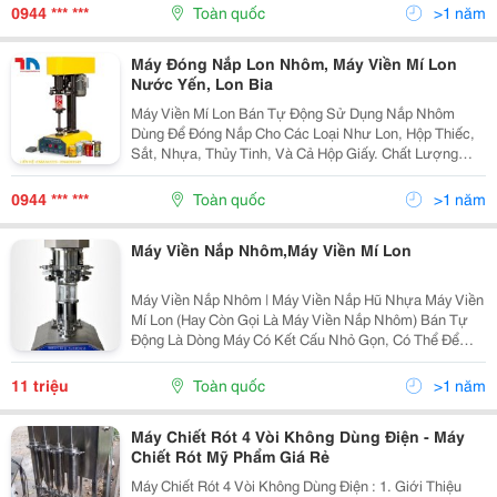
Dầu Bôi Trơn, Dầu Máy, Cháo Dinh Dưỡng Trẻ Em . Máy
0944 *** ***
Toàn quốc
>1 năm
Chi
Máy Đóng Nắp Lon Nhôm, Máy Viền Mí Lon
Nước Yến, Lon Bia
Máy Viền Mí Lon Bán Tự Động Sử Dụng Nắp Nhôm
Dùng Để Đóng Nắp Cho Các Loại Như Lon, Hộp Thiếc,
Sắt, Nhựa, Thủy Tinh, Và Cả Hộp Giấy. Chất Lượng
Máy Tốt, Hoạt Động Đơn Giản Và Thuận Tiện. Máy Viền
Mí Này Được Dùng Rộng Rãi Trong Ngành Công
0944 *** ***
Toàn quốc
>1 năm
Nghiệp...
Máy Viền Nắp Nhôm,Máy Viền Mí Lon
Máy Viền Nắp Nhôm | Máy Viền Nắp Hũ Nhựa Máy Viền
Mí Lon (Hay Còn Gọi Là Máy Viền Nắp Nhôm) Bán Tự
Động Là Dòng Máy Có Kết Cấu Nhỏ Gọn, Có Thể Để
Trên Bàn Để Thao Tác, Sử Dụng. Máy Chuyên Dùng Cho
Các Nhà Sản Xuất Nước Ngọt Hay Sản Xuất Thực
11 triệu
Toàn quốc
>1 năm
Phẩm,Hóa
Máy Chiết Rót 4 Vòi Không Dùng Điện - Máy
Chiết Rót Mỹ Phẩm Giá Rẻ
Máy Chiết Rót 4 Vòi Không Dùng Điện : 1. Giới Thiệu