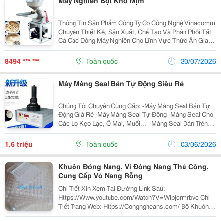
Máy Nghiền Bột Khô Mịm
Thông Tin Sản Phẩm Công Ty Cp Công Nghệ Vinacomm
Chuyên Thiết Kế, Sản Xuất, Chế Tạo Và Phân Phối Tất
Cả Các Dòng Máy Nghiền Cho Lĩnh Vực Thức Ăn Gia
Súc, Phân Bón, Thực Phẩm, Nguyên Liệu, Gỗ, Y Tế,
Công Nghiệp Và Nông Nghiệp&Hellip;Chúng Tôi...
8494 *** ***
Toàn quốc
30/07/2026
Máy Màng Seal Bán Tự Động Siêu Rẻ
Chúng Tôi Chuyên Cung Cấp: -Máy Màng Seal Bán Tự
Động Giá Rẻ -Máy Màng Seal Tự Động -Màng Seal Cho
Các Lọ Kẹo Lạc, Ô Mai, Muối.... -Màng Seal Dán Trên
Nhựa Hdpe, Pp, Pet, Thủy Tinh .... Mọi Chi Tiết Xin Liên
Hệ: Nguyễn Tiến Dưỡng
1,6 triệu
Toàn quốc
03/06/2026
Khuôn Đóng Nang, Vỉ Đóng Nang Thủ Công,
Cung Cấp Vỏ Nang Rỗng
Chi Tiết Xin Xem Tại Đường Link Sau:
Https://Www.youtube.com/Watch?V=Wlpjcrmrbvc Chi
Tiết Trang Web: Https://Congngheans.com/ Bộ Khuôn
Viên Nang Con Nhộng Có 3 Loại: Khuôn 100 Viên,