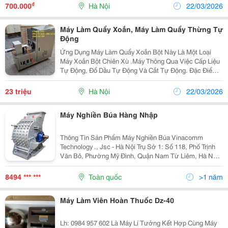
Khuôn 200V Và Khuôn 400 Viên, Chất Liệu Khuôn Bằng
₫
700.000
Hà Nội
22/03/2026
Nhựa Hoặc...
Máy Làm Quẩy Xoắn, Máy Làm Quẩy Thừng Tự
Động
Ứng Dụng Máy Làm Quẩy Xoắn Bột Này Là Một Loại
Máy Xoắn Bột Chiên Xù .Máy Thông Qua Việc Cấp Liệu
Tự Động, Đổ Dầu Tự Động Và Cắt Tự Động. Đặc Điểm
Nhiệt Độ Thấp, Tiêu Thụ Điện Năng Thấp, Tiếng Ồn
Thấp, Vv, Sản Phẩm Cuối Cùng Sắc Nét Và Đẹp, Có
23 triệu
Hà Nội
22/03/2026
Thể...
Máy Nghiền Búa Hàng Nhập
Thông Tin Sản Phẩm Máy Nghiền Búa Vinacomm
Technology ., Jsc - Hà Nội Trụ Sở 1: Số 118, Phố Trịnh
Văn Bô, Phường Mỹ Đình, Quận Nam Từ Liêm, Hà Nội.
- Email: Contact@Vinacomm.vn - Hotline: 0986 375 528
- 0902 226 359 Trụ Sở 2: Số 28,...
8494 *** ***
Toàn quốc
>1 năm
Máy Làm Viên Hoàn Thuốc Dz-40
Lh: 0984 957 602 Là Máy Lí Tưởng Kết Hợp Cùng Máy