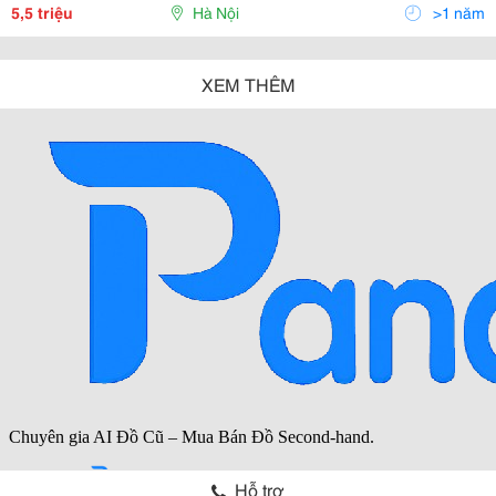
Xúc Xích Có Chiều Dài Từ 1 Đến Vài Mét , Sau
5,5 triệu
Hà Nội
>1 năm
XEM THÊM
Hỗ trợ