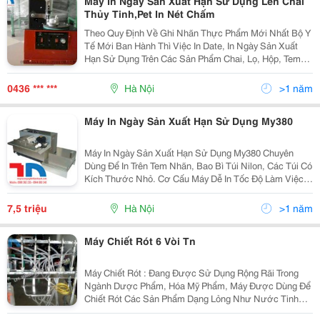
Máy In Ngày Sản Xuất Hạn Sử Dụng Lên Chai
Thủy Tinh,Pet In Nét Chấm
Theo Quy Định Về Ghi Nhãn Thực Phẩm Mới Nhất Bộ Y
Tế Mới Ban Hành Thì Việc In Date, In Ngày Sản Xuất
Hạn Sử Dụng Trên Các Sản Phẩm Chai, Lọ, Hộp, Tem
Nhãn Là Bắt Buộc. Với Sản Phẩm Là Tem Nhãn Hoặc
Vỏ Hộp Thì Bạn Có Thể Sử Dụng Máy In Date Dap Tay
0436 *** ***
Hà Nội
>1 năm
Dy
Máy In Ngày Sản Xuất Hạn Sử Dụng My380
Máy In Ngày Sản Xuất Hạn Sử Dụng My380 Chuyên
Dùng Để In Trên Tem Nhãn, Bao Bì Túi Nilon, Các Túi Có
Kích Thước Nhỏ. Cơ Cấu Máy Dễ In Tốc Độ Làm Việc
Nhanh, In Dạng Tập Như Đếm Tiền, Thao Tác Đơn Giản
Dễ Sử Dụng ... Máy In Hạn Sử Dụng My380 Thư
7,5 triệu
Hà Nội
>1 năm
Máy Chiết Rót 6 Vòi Tn
Máy Chiết Rót : Đang Được Sử Dụng Rộng Rãi Trong
Ngành Dược Phẩm, Hóa Mỹ Phẩm, Máy Được Dùng Để
Chiết Rót Các Sản Phẩm Dạng Lỏng Như Nước Tinh
Khiết, Nước Chấm, Dầu Đậu Phộng, Gia Vị Dầu Hào,