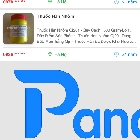
0978 *** ***
Hà Nội
>1 năm
Thuốc Hàn Nhôm
Thuốc Hàn Nhôm Qj201 - Quy Cách : 500 Gram/Lọ 1.
Đặc Điểm Sản Phẩm: - Thuốc Hàn Nhôm Qj201 Dạng
Bột, Màu Trắng Mịn - Thuốc Hàn Đã Được Khử Nước
Triệt Để Đảm Bảo Cho Mối Hàn Không Bị Rỗ, Lượng
Hydro Tồn Dư Trong Mối Hàn Thấp Tạ
0936 *** ***
Hà Nội
>1 năm