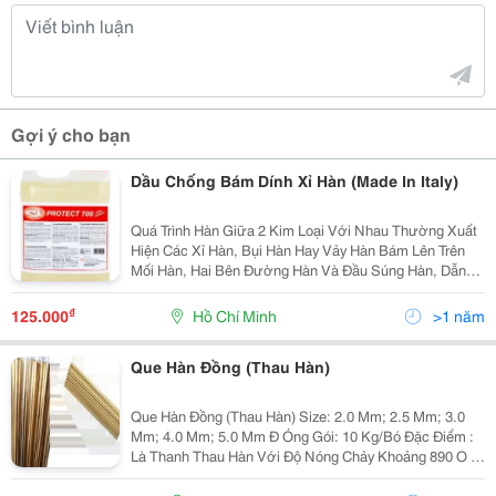
Gợi ý cho bạn
Dầu Chống Bám Dính Xỉ Hàn (Made In Italy)
Quá Trình Hàn Giữa 2 Kim Loại Với Nhau Thường Xuất
Hiện Các Xỉ Hàn, Bụi Hàn Hay Vảy Hàn Bám Lên Trên
Mối Hàn, Hai Bên Đường Hàn Và Đầu Súng Hàn, Dẫn
Đến Quá Trình Xử Lý Xỉ Hàn Rất Khó Khăn Và Tốn Kém
Thời Gian, Hiệu Suất Hàn Không Cao. Để Giải
₫
125.000
Hồ Chí Minh
>1 năm
Que Hàn Đồng (Thau Hàn)
Que Hàn Đồng (Thau Hàn) Size: 2.0 Mm; 2.5 Mm; 3.0
Mm; 4.0 Mm; 5.0 Mm Đ Óng Gói: 10 Kg/Bó Đặc Điểm :
Là Thanh Thau Hàn Với Độ Nóng Chảy Khoảng 890 O C,
Tính Chảy Loãng Tốt, Mối Hàn Đồng Đều, Sáng Bóng.
Ứng Dụng: Sử Dụ