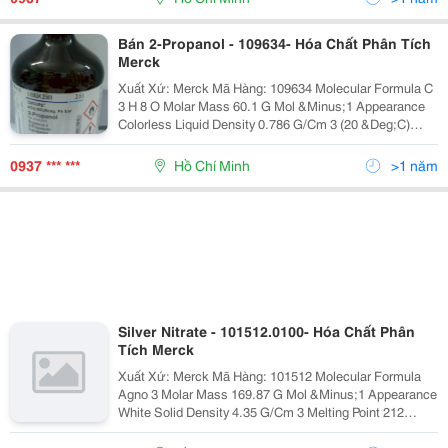
Bán 2-Propanol - 109634- Hóa Chất Phân Tích
Merck
Xuất Xứ: Merck Mã Hàng: 109634 Molecular Formula C
3 H 8 O Molar Mass 60.1 G Mol &Minus;1 Appearance
Colorless Liquid Density 0.786 G/Cm 3 (20 &Deg;C)
Melting Point &Minus;89 &Deg;C, 184 K, -1
0937 *** ***
Hồ Chí Minh
>1 năm
Silver Nitrate - 101512.0100- Hóa Chất Phân
Tích Merck
Xuất Xứ: Merck Mã Hàng: 101512 Molecular Formula
Agno 3 Molar Mass 169.87 G Mol &Minus;1 Appearance
White Solid Density 4.35 G/Cm 3 Melting Point 212
&Deg;C, 485 K, 414 &Deg;F Bo