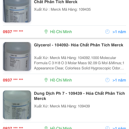
Chất Phân Tích Merck
Xuất Xứ : Merck Mã Hàng: 109435
0937 *** ***
Hồ Chí Minh
>1 năm
Glycerol - 104092- Hóa Chất Phân Tích Merck
Xuất Xứ: Merck Mã Hàng: 104092.1000 Molecular
Formula C 3 H 8 O 3 Molar Mass 92.09 G Mol &Minus;1
Appearance Clear, Colorless Solid Hygroscopic Odor
Odorless Density 1.261 G/Cm 3 Mel
0937 *** ***
Hồ Chí Minh
>1 năm
Dung Dịch Ph 7 - 109439 - Hóa Chất Phân Tích
Merck
Xuất Xứ: Merck Mã Hàng: 109439
0937 *** ***
Hồ Chí Minh
>1 năm