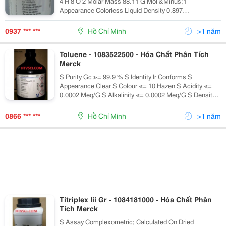
4 H 8 O 2 Molar Mass 88.11 G Mol &Minus;1
Appearance Colorless Liquid Density 0.897
G/Cm&Sup3; Melting Point &Minus;83.6 &Deg;C, 190
K, -11
0937 *** ***
Hồ Chí Minh
>1 năm
Toluene - 1083522500 - Hóa Chất Phân Tích
Merck
S Purity Gc ≫= 99.9 % S Identity Ir Conforms S
Appearance Clear S Colour ≪= 10 Hazen S Acidity ≪=
0.0002 Meq/G S Alkalinity ≪= 0.0002 Meq/G S Density
D 20 &Deg;C/20 &Deg;C 0.865 - 0.870 S Boiling Point
109 - 111 &Deg;
0866 *** ***
Hồ Chí Minh
>1 năm
Titriplex Iii Gr - 1084181000 - Hóa Chất Phân
Tích Merck
S Assay Complexometric; Calculated On Dried