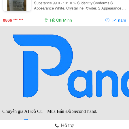
Substance 99.0 - 101.0 % S Identity Conforms S
Appearance White, Crystalline Powder. S Appearance Of
Solution Clear And Colourless. S Ph-Value 5 %; Water;
20&Deg;C 4.0 - 5.0 S In Water Insolu
0866 *** ***
Hồ Chí Minh
>1 năm
Hỗ trợ