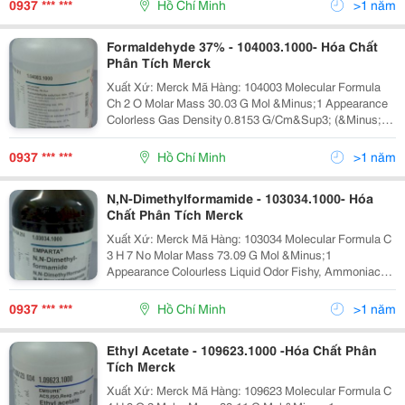
0937 *** ***
Hồ Chí Minh
>1 năm
Formaldehyde 37% - 104003.1000- Hóa Chất
Phân Tích Merck
Xuất Xứ: Merck Mã Hàng: 104003 Molecular Formula
Ch 2 O Molar Mass 30.03 G Mol &Minus;1 Appearance
Colorless Gas Density 0.8153 G/Cm&Sup3; (&Minus;20
&Deg;C) [1] Melting Point -92 &Deg;C, 18
0937 *** ***
Hồ Chí Minh
>1 năm
N,N-Dimethylformamide - 103034.1000- Hóa
Chất Phân Tích Merck
Xuất Xứ: Merck Mã Hàng: 103034 Molecular Formula C
3 H 7 No Molar Mass 73.09 G Mol &Minus;1
Appearance Colourless Liquid Odor Fishy, Ammoniacal
Density 0.948 G Ml &Minus;1 Me
0937 *** ***
Hồ Chí Minh
>1 năm
Ethyl Acetate - 109623.1000 -Hóa Chất Phân
Tích Merck
Xuất Xứ: Merck Mã Hàng: 109623 Molecular Formula C