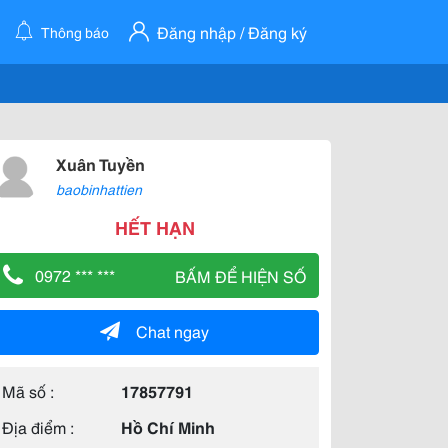
Đăng nhập / Đăng ký
Thông báo
Xuân Tuyền
baobinhattien
HẾT HẠN
0972 *** ***
BẤM ĐỂ HIỆN SỐ
Chat ngay
Mã số :
17857791
Địa điểm :
Hồ Chí Minh