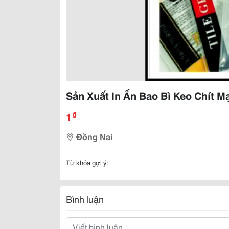
Sản Xuất In Ấn Bao Bì Keo Chít 
₫
1
Đồng Nai
Từ khóa gợi ý:
Bình luận