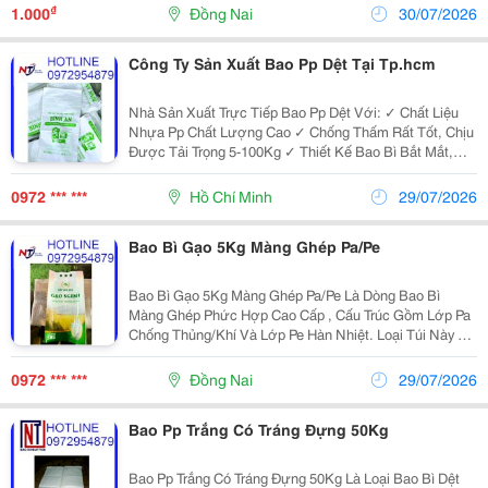
Ứng Dụng Rộng Rãi Cho Thực Phẩm,...
₫
1.000
Đồng Nai
30/07/2026
Công Ty Sản Xuất Bao Pp Dệt Tại Tp.hcm
Nhà Sản Xuất Trực Tiếp Bao Pp Dệt Với: ✓ Chất Liệu
Nhựa Pp Chất Lượng Cao ✓ Chống Thấm Rất Tốt, Chịu
Được Tải Trọng 5-100Kg ✓ Thiết Kế Bao Bì Bắt Mắt,
Tính Thẩm Mỹ Cao ✓ Giá Thành Hợp Lý, Tiến Độ Giao
Hàng Đảm Bảo ✓ Đáp Ứng Trong Nhiều Lĩnh Vực:
0972 *** ***
Hồ Chí Minh
29/07/2026
Phân...
Bao Bì Gạo 5Kg Màng Ghép Pa/Pe
Bao Bì Gạo 5Kg Màng Ghép Pa/Pe Là Dòng Bao Bì
Màng Ghép Phức Hợp Cao Cấp , Cấu Trúc Gồm Lớp Pa
Chống Thủng/Khí Và Lớp Pe Hàn Nhiệt. Loại Túi Này Có
Độ Dày 140 - 150Mic (Kích Thước Chuẩn 30 &Times; 51
Cm), Giúp Hút Chân Không Hoàn Hảo, Chống Ẩm Và...
0972 *** ***
Đồng Nai
29/07/2026
Bao Pp Trắng Có Tráng Đựng 50Kg
Bao Pp Trắng Có Tráng Đựng 50Kg Là Loại Bao Bì Dệt