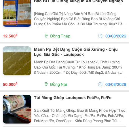
Bao Bì Lúa Giống 40Kg In Ấn Chuyên Nghiệp
[Nâng Cao Giá Trị Nông Sản Với Bao Bì Lúa Giống
Chuyên Nghiệp] Bạn Có Biết Rằng Bao Bì Không Chỉ
Đựng Sản Phẩm Mà Còn Là Bộ Mặt Thương Hiệu? Đầu
Tư Vào Bao Bì Lúa Giống 40Kg In Ấn Chuyên Nghiệp Từ
[Tên Thương Hiệu Của Bạn] Để: Tạo...
₫
12.500
Đồng Tháp
03/08/2026
Manh Pp Dệt Dạng Cuộn Giá Xưởng - Chịu
Lực, Giá Gốc - Louispack
Manh Pp Dệt Dạng Cuộn Từ Louispack, Chất Lượng
Cao, Giá Gốc Tại Xưởng. * Khổ Rộng Đa Dạng: 30Cm
&Ndash; 200Cm. * Độ Dày: 50Gr/M&Sup2; &Ndash;
120Gr/M&Sup2;. * Nhiều Loại: Thường, Tráng Pe Chống
Thấm, Ghép Giấy. * Ứng Dụng Rộng Rãi: Đóng Gói Hàng
₫
50.000
Đồng Nai
03/08/2026
Hóa,...
Túi Màng Ghép Louispack Pet/Pe, Pa/Pe
Sản Xuất Túi Màng Ghép, Bao Bì Màng Phức Hợp Theo
Yêu Cầu. - Chất Liệu Đa Dạng: Pet/Pe, Pa/Pe, Pet/Al/Pe,
Pet/Mpet/Pe, Opp/Cpp. - Kiểu Dáng Phong Phú: Túi
Zipper, Túi Hút Chân Không, Túi 3 Biên, Túi Xếp Hông. -