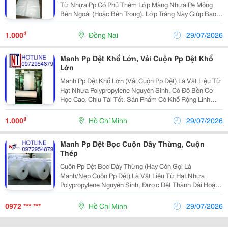
Từ Nhựa Pp Có Phủ Thêm Lớp Màng Nhựa Pe Mỏng
Bên Ngoài (Hoặc Bên Trong). Lớp Tráng Này Giúp Bao
Chống Thấm Nước, Chống Ẩm, Ngăn Chặn Sản Phẩm
Bên Trong Bị Rò Rỉ Và Giữ Form Bao Đứng Thẳng
₫
1.000
Đồng Nai
29/07/2026
Chất...
Manh Pp Dệt Khổ Lớn, Vải Cuộn Pp Dệt Khổ
Lớn
Manh Pp Dệt Khổ Lớn (Vải Cuộn Pp Dệt) Là Vật Liệu Từ
Hạt Nhựa Polypropylene Nguyên Sinh, Có Độ Bền Cơ
Học Cao, Chịu Tải Tốt. Sản Phẩm Có Khổ Rộng Linh
Hoạt Từ 60Cm Đến 1.4, Thường Dùng Để Bao Bọc
Hàng Hóa, Làm Bạt Che, Hoặc Gia Công Bao Bì Công...
₫
1.000
Hồ Chí Minh
29/07/2026
Manh Pp Dệt Bọc Cuộn Dây Thừng, Cuộn
Thép
Cuộn Pp Dệt Bọc Dây Thừng (Hay Còn Gọi Là
Manh/Nẹp Cuộn Pp Dệt) Là Vật Liệu Từ Hạt Nhựa
Polypropylene Nguyên Sinh, Được Dệt Thành Dải Hoặc
Màng Lớn. Chúng Chuyên Dùng Để Bao Bọc, Bảo Vệ
Dây Cáp Điện, Dây Thừng Hoặc Cuộn Thép, Giúp Chống
0972 *** ***
Hồ Chí Minh
29/07/2026
Trầy Xước,...