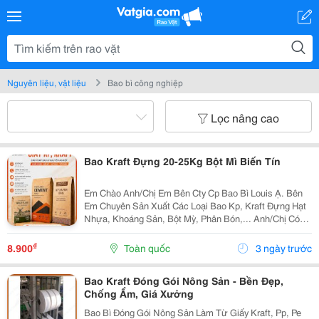
Nguyên liệu, vật liệu
Bao bì công nghiệp
Lọc nâng cao
Bao Kraft Đựng 20-25Kg Bột Mì Biến Tín
Em Chào Anh/Chị Em Bên Cty Cp Bao Bì Louis Ạ. Bên
Em Chuyên Sản Xuất Các Loại Bao Kp, Kraft Đựng Hạt
Nhựa, Khoáng Sản, Bột Mỳ, Phân Bón,... Anh/Chị Có
Nhu Cầu Sử Dụng Bao Bì, Liên Hệ Em Nhé. Em Báo Giá
Tại Xưởng Ạ. Sđt/Zalo: 0354 000 197 Hoặc Email:...
₫
8.900
Toàn quốc
3 ngày trước
Bao Kraft Đóng Gói Nông Sản - Bền Đẹp,
Chống Ẩm, Giá Xưởng
Bao Bì Đóng Gói Nông Sản Làm Từ Giấy Kraft, Pp, Pe