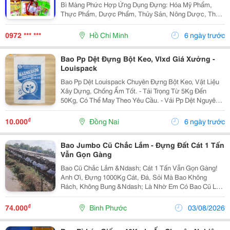
Bì Màng Phức Hợp Ứng Dụng Đựng: Hóa Mỹ Phẩm,
Thực Phẩm, Dược Phẩm, Thủy Sản, Nông Dược, Thức
Ăn Chăn Nuôi, Hóa Chất, May Mặc, Vật Liệu Xây Dựng.
Chúng Tôi Có Thể In Ấn Chính Xác Theo Yêu Cầu Của
0972 *** ***
Hồ Chí Minh
6 ngày trước
Quý...
Bao Pp Dệt Đựng Bột Keo, Vlxd Giá Xưởng -
Louispack
Bao Pp Dệt Louispack Chuyên Đựng Bột Keo, Vật Liệu
Xây Dựng, Chống Ẩm Tốt. - Tải Trọng Từ 5Kg Đến
50Kg, Có Thể May Theo Yêu Cầu. - Vải Pp Dệt Nguyên
Sinh Chịu Tải Cao, Chống Va Đập. - Có Tùy Chọn Tráng
Pe Hoặc Lồng Túi Pe Chống Ẩm, Chống Chảy...
₫
10.000
Đồng Nai
6 ngày trước
Bao Jumbo Cũ Chắc Lắm - Đựng Đất Cát 1 Tấn
Vẫn Gọn Gàng
Bao Cũ Chắc Lắm &Ndash; Cát 1 Tấn Vẫn Gọn Gàng!
Anh Ơi, Đựng 1000Kg Cát, Đá, Sỏi Mà Bao Không
Rách, Không Bung &Ndash; Là Nhờ Em Có Bao Cũ Loại
Xịn Nè! Bao Đã Qua Sử Dụng 1 Lần &Ndash; Sạch,
Chắc, Không Thủng Tiết Kiệm Đến 50% Chi Phí So Với
₫
74.000
Bình Phước
03/08/2026
Bao Mới...