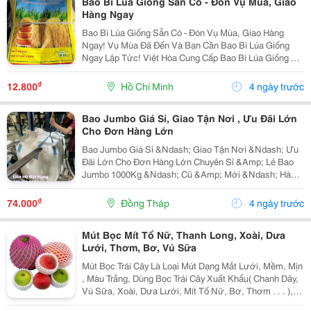
Bao Bì Lúa Giống Sẵn Có - Đón Vụ Mùa, Giao
Hàng Ngay
Bao Bì Lúa Giống Sẵn Có - Đón Vụ Mùa, Giao Hàng
Ngay! Vụ Mùa Đã Đến Và Bạn Cần Bao Bì Lúa Giống
Ngay Lập Tức! Việt Hòa Cung Cấp Bao Bì Lúa Giống Có
Sẵn, Với Số Lượng Linh Hoạt, Sẵn Sàng Giao Ngay
Giúp Bạn Kịp Thời Chuẩn Bị Cho Vụ Mùa Mới. Bao Bì...
₫
12.800
Hồ Chí Minh
4 ngày trước
Bao Jumbo Giá Sỉ, Giao Tận Nơi , Ưu Đãi Lớn
Cho Đơn Hàng Lớn
Bao Jumbo Giá Sỉ &Ndash; Giao Tận Nơi &Ndash; Ưu
Đãi Lớn Cho Đơn Hàng Lớn Chuyên Sỉ &Amp; Lẻ Bao
Jumbo 1000Kg &Ndash; Cũ &Amp; Mới &Ndash; Hàng
Có Sẵn Phục Vụ: Nhà Máy Viên Nén | Tro Bay | Lúa Gạo
| Bờ Kè Công Trình Bao Jumbo Chịu Lực Tốt...
₫
74.000
Đồng Tháp
4 ngày trước
Mút Bọc Mít Tố Nữ, Thanh Long, Xoài, Dưa
Lưới, Thơm, Bơ, Vú Sữa
Mút Bọc Trái Cây Là Loại Mút Dạng Mắt Lưới, Mềm, Mịn
, Màu Trắng, Dùng Bọc Trái Cây Xuất Khẩu( Chanh Dây,
Vú Sữa, Xoài, Dưa Lưới, Mít Tố Nữ, Bơ, Thơm . . . ),
Đặc Biệt Có Loại Mút Một Đầu Lớn, Một Đầu Nhỏ Bọc