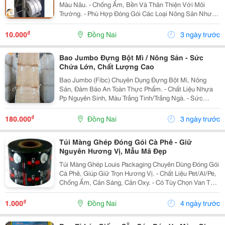
Màu Nâu. - Chống Ẩm, Bền Và Thân Thiện Với Môi
Trường. - Phù Hợp Đóng Gói Các Loại Nông Sản Như
Lúa Gạo, Cà Phê, Hạt Điều, Đậu, Chè, Ngô. - Cấu Tạo
Chống Ẩm, Giữ Nông Sản Khô Ráo, Tránh Mốc...
₫
10.000
Đồng Nai
3 ngày trước
Bao Jumbo Đựng Bột Mì / Nông Sản - Sức
Chứa Lớn, Chất Lượng Cao
Bao Jumbo (Fibc) Chuyên Dụng Đựng Bột Mì, Nông
Sản, Đảm Bảo An Toàn Thực Phẩm. - Chất Liệu Nhựa
Pp Nguyên Sinh, Màu Trắng Tinh/Trắng Ngà. - Sức
Chứa Từ 500Kg Đến 1500Kg. - Chống Ẩm, Chống Rò Rỉ
Hiệu Quả. - Có Ống Nạp, Ống Xả Tiện Lợi. - Đai...
₫
180.000
Đồng Nai
3 ngày trước
Túi Màng Ghép Đóng Gói Cà Phê - Giữ
Nguyên Hương Vị, Mẫu Mã Đẹp
Túi Màng Ghép Louis Packaging Chuyên Dùng Đóng Gói
Cà Phê, Giúp Giữ Trọn Hương Vị. - Chất Liệu Pet/Al/Pe,
Chống Ẩm, Cản Sáng, Cản Oxy. - Có Tùy Chọn Van Thở
1 Chiều. - Đa Dạng Kiểu Dáng Và Kích Thước: 250G,
500G, 1Kg. - Nhận In Ấn Thiết Kế...
₫
1.000
Đồng Nai
4 ngày trước