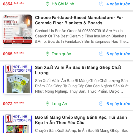
Trái Ổi Đài Loan Ngay Từ Khi Còn Nhỏ .
0854 *** ***
Hồ Chí Minh
4 ngày trước
Choose Faridabad-Based Manufacturer For
Ceramic Fiber Blankets & Boards
Contact Us For An Order At 09650073916 Are You In
Search Of The Best Ceramic Fiber Insulation Blankets
&Amp; Boards In Faridabad? Bm Enterprises Has The
Best Ceramic Fiber Blankets As Well As Boards. Our
Ceramic Fibers Are Highly Efficient And...
0965 *** ***
Toàn quốc
6 ngày trước
Sản Xuất Và In Ấn Bao Bì Màng Ghép Chất
Lượng
Sản Xuất Và In Ấn Bao Bì Màng Ghép Chất Lượng Sản
Phẩm Của Công Ty Cung Cấp Cho Các Ngành Sản Xuất
Như: Nông Nghiệp, Thủy Sản, Thực Phẩm, Dược
Phẩm, Hóa Mỹ Phẩm,.. Mẫu Mã Đa Dạng, Chất Liệu
Chọn Lọc, Bền Đẹp, In Ấn Rõ Nét, Nổi Bật. ✔ Đảm
0972 *** ***
Long An
6 ngày trước
Bảo...
Bao Bì Màng Ghép Đựng Bánh Kẹo, Túi Bánh
Kẹo In Ấn Theo Yêu Cầu
Chuyên Sản Xuất &Amp; In Ấn Bao Bì Màng Ghép, Bao