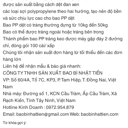
được sản xuất bằng cách dệt đan xen
các
loại sợi polypropylene theo hai hướng, tạo nên độ bền
và sức chịu lực cao cho bao PP dệt
Bao PP dệt có tráng thường đựng từ 10kg đến 50kg
Bao có thể được tráng ngoài hoặc tráng bên trong
Thành phẩm bao PP tráng keo được máy gập đáy 2 đường
chỉ, đóng gói 100 cái/ xấp
Chúng tôi nhận sản xuất đơn hàng từ tối thiểu đến các đơn
hàng lớn
Liên hệ để nhận mẫu & báo giá nhanh:
CÔNG TY TNHH SẢN XUẤT BAO BÌ NHẬT TIẾN
VP: Số 60/4A, Tổ 7C, KP3, P. Tam Hiệp, T. Đồng Nai, Việt
Nam
Nhà máy: Đường số 1, KCN Cầu Tràm, Ấp Cầu Tràm, Xã
Rạch Kiến, Tỉnh Tây Ninh, Việt Nam
Hotline Kinh Doanh : 0972.954.879
Email: baobinhattien@gmail.com Web: baobinhattien.com
Từ khóa gợi ý: