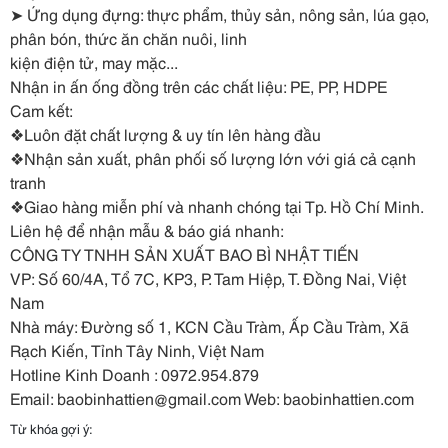
➤ Ứng dụng đựng: thực phẩm, thủy sản, nông sản, lúa gạo,
phân bón, thức ăn chăn nuôi, linh
kiện
điện tử, may mặc...
Nhận in ấn ống đồng trên các chất liệu: PE, PP, HDPE
Cam kết:
❖Luôn đặt chất lượng & uy tín lên hàng đầu
❖Nhận sản xuất, phân phối số lượng lớn với giá cả cạnh
tranh
❖Giao hàng miễn phí và nhanh chóng tại Tp. Hồ Chí Minh.
Liên hệ để nhận mẫu & báo giá nhanh:
CÔNG TY TNHH SẢN XUẤT BAO BÌ NHẬT TIẾN
VP: Số 60/4A, Tổ 7C, KP3, P. Tam Hiệp, T. Đồng Nai, Việt
Nam
Nhà máy: Đường số 1, KCN Cầu Tràm, Ấp Cầu Tràm, Xã
Rạch Kiến, Tỉnh Tây Ninh, Việt Nam
Hotline Kinh Doanh : 0972.954.879
Email: baobinhattien@gmail.com Web: baobinhattien.com
Từ khóa gợi ý: