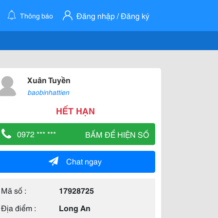
Đăng nhập / Đăng ký
Thông báo
Xuân Tuyền
baobinhattien
HẾT HẠN
0972 *** ***
BẤM ĐỂ HIỆN SỐ
Chat ngay
Mã số :
17928725
Địa điểm :
Long An