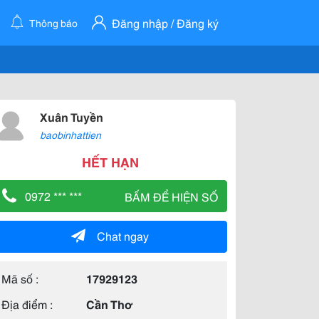
Đăng nhập / Đăng ký
Thông báo
Xuân Tuyền
baobinhattien
HẾT HẠN
0972 *** ***
BẤM ĐỂ HIỆN SỐ
Chat ngay
Mã số :
17929123
Địa điểm :
Cần Thơ