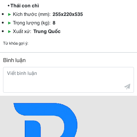
• Thái con chì
▶
Kích thước (mm):
255x220x535
▶
Trọng lượng (kg):
8
▶
Xuất xứ:
Trung Quốc
Từ khóa gợi ý:
Bình luận