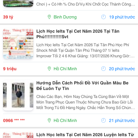
Chơi ) + Có Hh % Cho D/Vụ Khi Chốt Cọc Thành Công .
D Giá Bán Toàn Bộ : 39 Tỷ ( Tl ) Trong Đó Thổ Cư 800 M2
. D/C : 25 Trần Quang Diệu , Phú...
39 tỷ
Bình Dương
19 phút trước
Lịch Học Ielts Tại Cet Năm 2026 Tại Tân
Phú!!!!!!!!!!!Svt
Lịch Học Ielts Tại Cet Năm 2026 Tại Tân Phú Học Phí
Shock Nhất Tại Quận Tân Phú Tháng 07 1/ Ielts
Improver Tối 2 4 6 Khai Giảng: 13/07/2026 Khung Giờ:
18:00 Đến 21:00 Học Phí Ưu Đãi 5% Khi Đăng Ký 2/ Ielts
Basic Tối 3 5 7 Khai...
9 triệu
Hồ Chí Minh
20 phút trước
Hướng Dẫn Cách Phối Đồ Với Quần Màu Be
Để Luôn Tự Tin
Chào Các Bạn, Hôm Nay Chúng Ta Cùng Bàn Về Một
Món Trang Phục Quen Thuộc Nhưng Chưa Bao Giờ Lỗi
Mốt Trong Tủ Đồ Hàng Ngày. Chắc Hẳn Trong Số Chúng
Ta, Ai Cũng Sở Hữu Ít Nhất Một Chiếc Quần Màu Be.
Đây Là Một Gam Màu Cực Kỳ Nịnh Mắt Và Dễ Mặc,
0966 *** ***
Hồ Chí Minh
21 phút trước
Nhưng...
Lịch Học Ielts Tại Cet Năm 2026 Luyện Ielts Từ