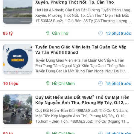
Xuyên, Phường Thốt Nốt, Tp. Cần Thơ
Hot Hot &Ndash; Cần Bán Đất Đường Tuyến Tránh Long
Xuyên, Phường Thốt Nốt, Tp. Cần Thơ * Diện Tích Đất:
17.500M&Sup2;. * Giá Bán: 85 Tỷ (Có Thương Lượng).
* Đất Ở Đô Thị 1.420M2, Mặt Tiền Rộng 40M, 16.100 M2
Trồng Lúa. Hướng Đông. * Vị Trí: Mặt...
85 tỷ
Cần Thơ
13 phút trước
Tuyển Dụng Giáo Viên Ielts Tại Quận Gò Vấp
Và Tân Phú!!!!!!Snsd
Tuyển Dụng Giáo Viên Ielts Tại Quận Gò Vấp Và Tân
Phú Trung Tâm Ngoại Ngữ Kiến Tạo C.e.t Thông Báo
Tuyển Dụng Cet Là Một Trung Tâm Ngoại Ngữ Đã Được
Thành Lập 16 Năm Chuyên Về Chương Trình Anh Văn
Học Thuật Ielts &Ndash; Toefl Ibt. Trung Tâm...
10 triệu
Hồ Chí Minh
15 phút trước
Quỹ Đất Hiếm Bán Đất 488M² Thổ Cư Mặt Tiền
Kép Nguyễn Ảnh Thủ, P.trung Mỹ Tây, Q.12,
Tp.hcm
Quỹ Đất Hiếm -Bán Đất 488M&Sup2; Thổ Cư &Ndash;
Mặt Tiền Kép Nguyễn Ảnh Thủ, P.trung Mỹ Tây, Q.12,
Tp.hcm - Diện Tích : 488M&Sup2; Thổ Cư (Ngang 11M
X 45M) - Giá Bán : 92 Tỷ (Thương Lượng) Mặt Tiền Kép
Nguyễn Ảnh Thủ, Mặt Sau Thông Ra Đường...
92 tỷ
Hồ Chí Minh
16 phút trước