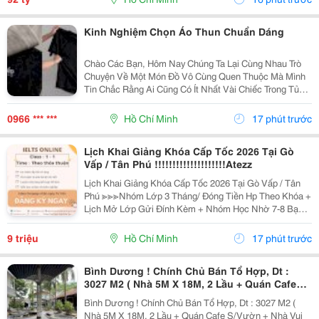
Kinh Nghiệm Chọn Áo Thun Chuẩn Dáng
Chào Các Bạn, Hôm Nay Chúng Ta Lại Cùng Nhau Trò
Chuyện Về Một Món Đồ Vô Cùng Quen Thuộc Mà Mình
Tin Chắc Rằng Ai Cũng Có Ít Nhất Vài Chiếc Trong Tủ
Quần Áo. Đó Chính Là Chiếc Áo Thun. Mặc Dù Là Một
Trang Phục Cơ Bản, Dễ Mặc Và Dễ Phối Đồ, Nhưng
0966 *** ***
Hồ Chí Minh
17 phút trước
Để...
Lịch Khai Giảng Khóa Cấp Tốc 2026 Tại Gò
Vấp / Tân Phú !!!!!!!!!!!!!!!!!!!!Atezz
Lịch Khai Giảng Khóa Cấp Tốc 2026 Tại Gò Vấp / Tân
Phú ≫≫≫Nhóm Lớp 3 Tháng/ Đóng Tiền Hp Theo Khóa +
Lịch Mở Lớp Gửi Đính Kèm + Nhóm Học Nhờ 7-8 Bạn/
Lớp + Giáo Trình Ielts Có Band Điểm Lộ Trình, Sách
Nước Ngoài Bám Sát + Chia Đều 4 Kỹ...
9 triệu
Hồ Chí Minh
17 phút trước
Bình Dương ! Chính Chủ Bán Tổ Hợp, Dt :
3027 M2 ( Nhà 5M X 18M, 2 Lầu + Quán Cafe
S/Vườn + Nhà Vui Chơi ) Tel : - ( Chính Chủ )
Bình Dương ! Chính Chủ Bán Tổ Hợp, Dt : 3027 M2 (
Nhà 5M X 18M, 2 Lầu + Quán Cafe S/Vườn + Nhà Vui