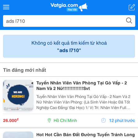
Không có kết quả tìm kiếm từ khoá
"ads l710"
Tin đăng mới nhất
Tuyển Nhân Viên Văn Phòng Tại Gò Vấp - 2
Nam Và 2 Nữ!!!!!!!!!!!!!Svt
Tuyển Nhân Viên Văn Phòng Tại Gò Vấp - 2 Nam Và 2
Nữ Nhân Viên Văn Phòng: (Là Sinh Viên Hoặc Đã Tốt
Nghiệp Cao Đẳng/ Đại Học) 1/ Vị Trí: Nhân Viên Full
Time (2 Nam 2 Nữ) Ca Làm: 13:00 Đến 21:00 (1 Tháng
Được Nghỉ Phép 1 Ngày, Và Hưởng Các Ngày...
₫
26.000
Hồ Chí Minh
12 phút trước
Hot Hot Cần Bán Đất Đường Tuyến Tránh Long